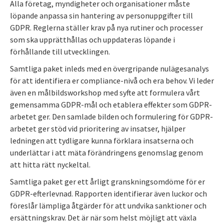
Alla företag, myndigheter och organisationer måste
löpande anpassa sin hantering av personuppgifter till
GDPR. Reglerna ställer krav på nya rutiner och processer
som ska upprätthållas och uppdateras löpande i
förhållande till utvecklingen.
Samtliga paket inleds med en övergripande nulägesanalys
för att identifiera er compliance-nivå och era behov. Vi leder
även en målbildsworkshop med syfte att formulera vårt
gemensamma GDPR-mål och etablera effekter som GDPR-
arbetet ger. Den samlade bilden och formulering för GDPR-
arbetet ger stöd vid prioritering av insatser, hjälper
ledningen att tydligare kunna förklara insatserna och
underlättar i att mäta förändringens genomslag genom
att hitta rätt nyckeltal.
Samtliga paket ger ett årligt granskningsomdöme för er
GDPR-efterlevnad. Rapporten identifierar även luckor och
föreslår lämpliga åtgärder för att undvika sanktioner och
ersättningskrav. Det är när som helst möjligt att växla