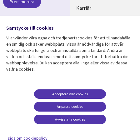
Prenumerera
SWEDEN
Karriär
Hållbarhet
Samtycke till cookies
Följ oss
Vi använder våra egna och tredjepartscookies för att tillhandahålla
Social
en smidig och säker webbplats. Vissa är nödvändiga för att vår
Media
webbplats ska fungera och är inställda som standard. Andra är
SWEDEN
valfria och ställs endast in med ditt samtycke för att förbättra din
webbupplevelse. Du kan acceptera alla, inga eller vissa av dessa
valfria cookies.
Resurscenter
Support
Library
Legal
Kundcase
Integritet och
dataskydd
Links
SWEDEN
Nyheter
Acceptera alla cookies
Accessibility
SWEDEN
Artiklar
Anpassa cookies
Terms of Use
Blogg
Hantering av cookies
Avvisa alla cookies
Event
Viewpoints
sida om cookiepolicy