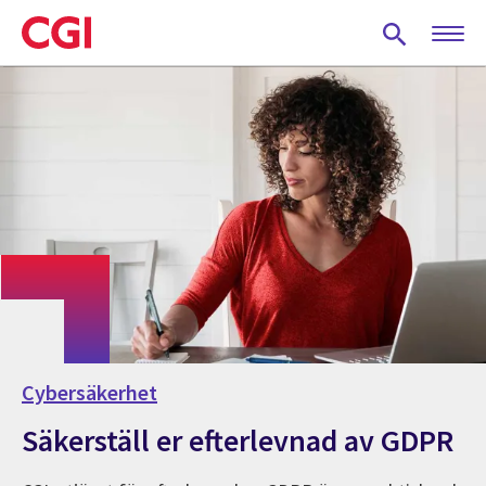
Skip
to
main
content
Cybersäkerhet
Säkerställ er efterlevnad av GDPR