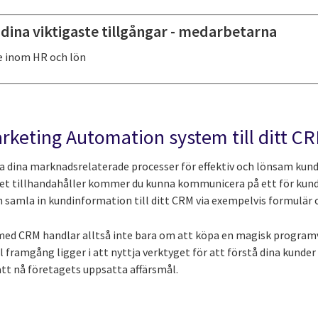
 dina viktigaste tillgångar - medarbetarna
e inom HR och lön
arketing Automation system till ditt C
 dina marknadsrelaterade processer för effektiv och lönsam kund
et tillhandahåller kommer du kunna kommunicera på ett för kund
 samla in kundinformation till ditt CRM via exempelvis formulär
med CRM handlar alltså inte bara om att köpa en magisk progr
l framgång ligger i att nyttja verktyget för att förstå dina kund
att nå företagets uppsatta affärsmål.