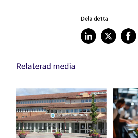
Dela detta
Share article
Share art
Shar
LinkedIn
X
Relaterad media