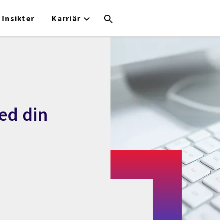
Insikter
Karriär
med din