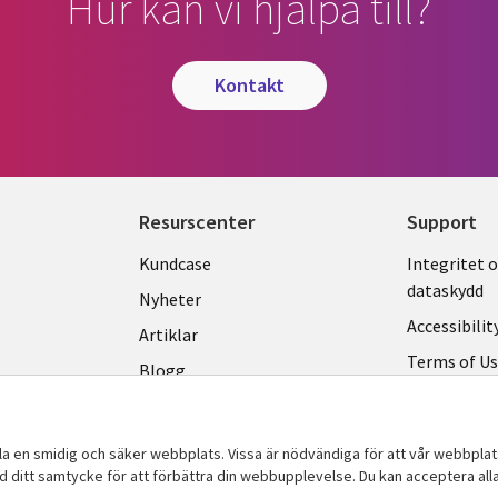
Hur kan vi hjälpa till?
kontakt
Resurscenter
Support
Library
Legal
Kundcase
Integritet 
dataskydd
Links
SWED
Nyheter
Accessibilit
SWEDEN
Artiklar
Terms of U
Blogg
Hantering a
Event
Viewpoints
lla en smidig och säker webbplats. Vissa är nödvändiga för att vår webbpla
ed ditt samtycke för att förbättra din webbupplevelse. Du kan acceptera alla,