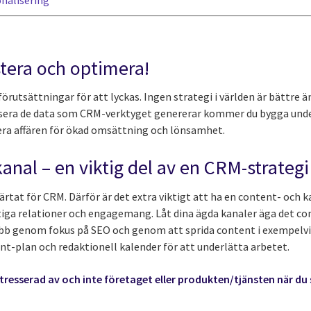
stera och optimera!
 förutsättningar för att lyckas. Ingen strategi i världen är bättre
sera de data som CRM-verktyget genererar kommer du bygga underl
era affären för ökad omsättning och lönsamhet.
anal – en viktig del av en CRM-strategi
järtat för CRM. Därför är det extra viktigt att ha en content- och 
tiga relationer och engagemang. Låt dina ägda kanaler äga det con
n webb genom fokus på SEO och genom att sprida content i exempelvi
nt-plan och redaktionell kalender för att underlätta arbetet.
tresserad av och inte företaget eller produkten/tjänsten när d