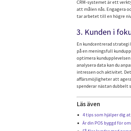
CRM-systemet är ett verkty
att målen nås. Engagera oc
tar arbetet till en högre n
3. Kunden i foku
En kundcentrerad strategi k
på en meningsfull kundupp
optimera kundupplevelsen 
analysera data kan du anp
intressen och aktivitet. Det
affärsmöjligheter att ager
spenderar nästan dubbelt 
Läs även
4 tips som hjälper dig a
Är din POS byggd för om
Få fler kunder med pers