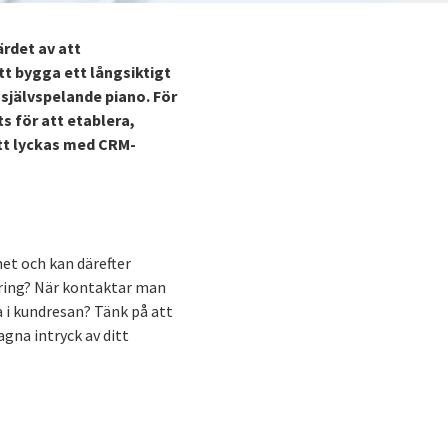
ärdet av att
t bygga ett långsiktigt
 självspelande piano. För
s för att etablera,
att lyckas med CRM-
et och kan därefter
ering? När kontaktar man
a i kundresan? Tänk på att
na intryck av ditt