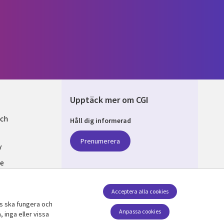
Upptäck mer om CGI
och
Håll dig informerad
EN
Prenumerera
y
se
v cookies
Acceptera alla cookies
ts ska fungera och
Följ oss
Anpassa cookies
 inga eller vissa