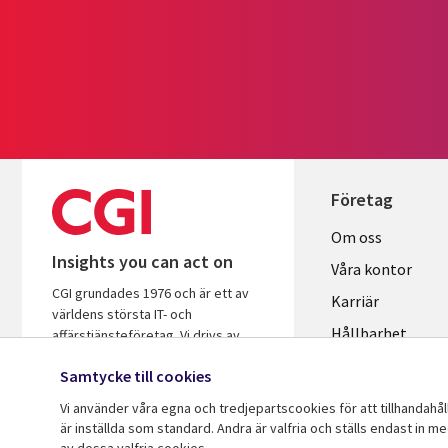
Företag
Useful
Om oss
Insights you can act on
links
Våra kontor
CGI grundades 1976 och är ett av
SWEDEN
Karriär
världens största IT- och
Hållbarhet
affärstjänsteföretag. Vi drivs av
insikter och är fokuserade på att
Samtycke till cookies
hjälpa företag och organisationer att
öka avkastningen på sina
Vi använder våra egna och tredjepartscookies för att tillhandahå
investeringar.
är inställda som standard. Andra är valfria och ställs endast in m
av dessa valfria cookies.