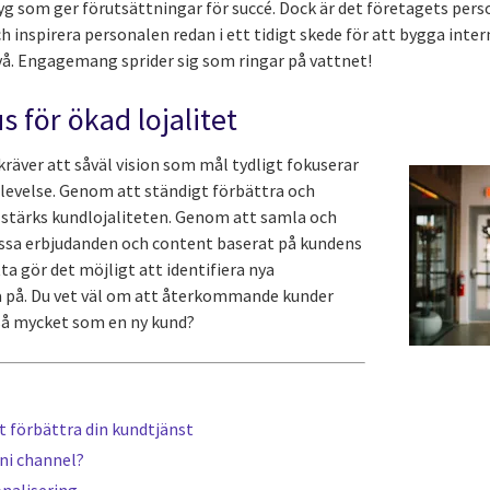
g som ger förutsättningar för succé. Dock är det företagets per
h inspirera personalen redan i ett tidigt skede för att bygga i
ivå. Engagemang sprider sig som ringar på vattnet!
s för ökad lojalitet
räver att såväl vision som mål tydligt fokuserar
levelse. Genom att ständigt förbättra och
stärks kundlojaliteten. Genom att samla och
assa erbjudanden och content baserat på kundens
ta gör det möjligt att identifiera nya
a på. Du vet väl om att återkommande kunder
så mycket som en ny kund?
tt förbättra din kundtjänst
ni channel?
onalisering