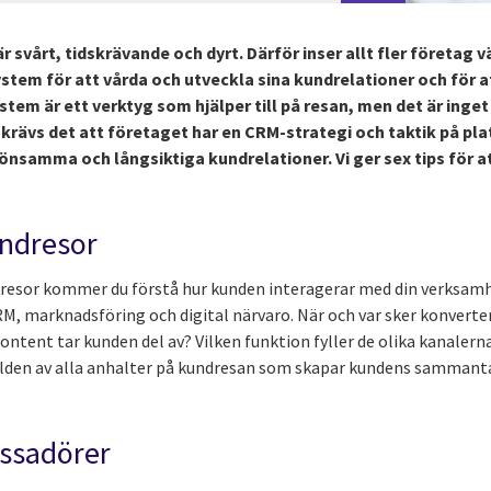
r svårt, tidskrävande och dyrt. Därför inser allt fler företag v
tem för att vårda och utveckla sina kundrelationer och för at
m är ett verktyg som hjälper till på resan, men det är inget
krävs det att företaget har en CRM-strategi och taktik på plat
önsamma och långsiktiga kundrelationer. Vi ger sex tips för 
undresor
dresor kommer du förstå hur kunden interagerar med din verksamh
M, marknadsföring och digital närvaro. När och var sker konvert
content tar kunden del av? Vilken funktion fyller de olika kanalern
lden av alla anhalter på kundresan som skapar kundens sammantag
assadörer