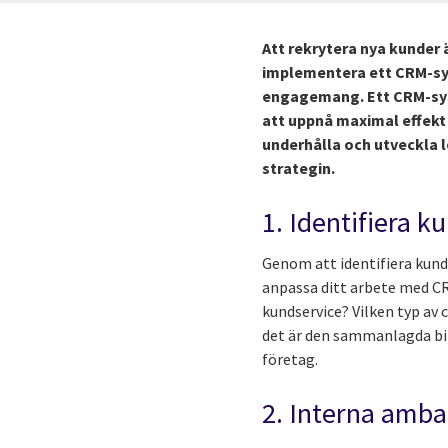
Att rekrytera nya kunder ä
implementera ett CRM-sys
engagemang. Ett CRM-syste
att uppnå maximal effekt 
underhålla och utveckla l
strategin.
1. Identifiera k
Genom att identifiera kun
anpassa ditt arbete med CR
kundservice? Vilken typ av 
det är den sammanlagda bi
företag.
2. Interna amb