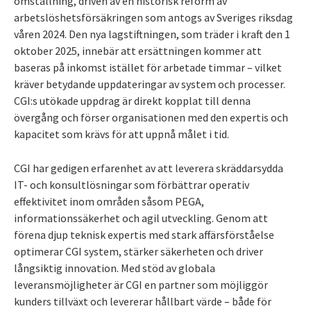
omställning, driven av en historisk reform av
arbetslöshetsförsäkringen som antogs av Sveriges riksdag
våren 2024. Den nya lagstiftningen, som träder i kraft den 1
oktober 2025, innebär att ersättningen kommer att
baseras på inkomst istället för arbetade timmar – vilket
kräver betydande uppdateringar av system och processer.
CGI:s utökade uppdrag är direkt kopplat till denna
övergång och förser organisationen med den expertis och
kapacitet som krävs för att uppnå målet i tid.
CGI har gedigen erfarenhet av att leverera skräddarsydda
IT- och konsultlösningar som förbättrar operativ
effektivitet inom områden såsom PEGA,
informationssäkerhet och agil utveckling. Genom att
förena djup teknisk expertis med stark affärsförståelse
optimerar CGI system, stärker säkerheten och driver
långsiktig innovation. Med stöd av globala
leveransmöjligheter är CGI en partner som möjliggör
kunders tillväxt och levererar hållbart värde – både för