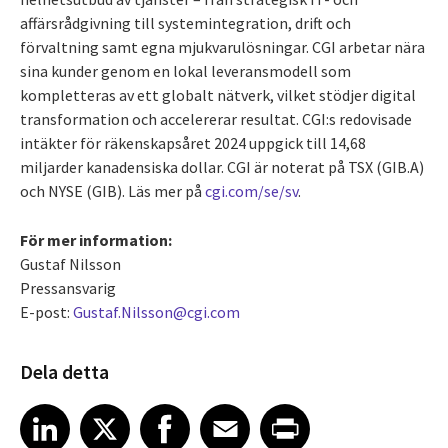
affärsrådgivning till systemintegration, drift och
förvaltning samt egna mjukvarulösningar. CGI arbetar nära
sina kunder genom en lokal leveransmodell som
kompletteras av ett globalt nätverk, vilket stödjer digital
transformation och accelererar resultat. CGI:s redovisade
intäkter för räkenskapsåret 2024 uppgick till 14,68
miljarder kanadensiska dollar. CGI är noterat på TSX (GIB.A)
och NYSE (GIB). Läs mer på
cgi.com/se/sv
.
För mer information:
Gustaf Nilsson
Pressansvarig
E-post:
Gustaf.Nilsson@cgi.com
Dela detta
Share article on LinkedIn
Share article on X
Share article on Facebook
Share article on Email
Share article on Print
LinkedIn
X
Facebook
Email
Print