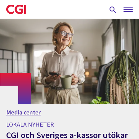
Skip
to
main
content
Media center
LOKALA NYHETER
CGI och Sveriges a-kassor utökar