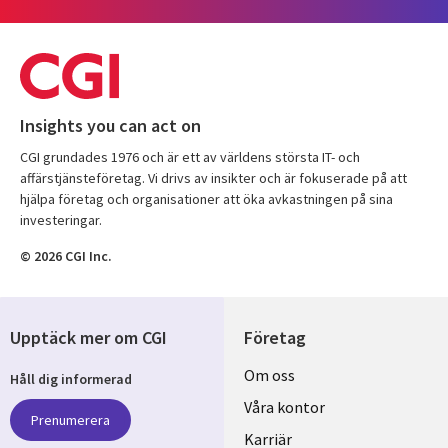
Insights you can act on
CGI grundades 1976 och är ett av världens största IT- och
affärstjänsteföretag. Vi drivs av insikter och är fokuserade på att
hjälpa företag och organisationer att öka avkastningen på sina
investeringar.
© 2026 CGI Inc.
Upptäck mer om CGI
Företag
Useful
Om oss
Håll dig informerad
links
Våra kontor
Prenumerera
SWEDEN
Karriär