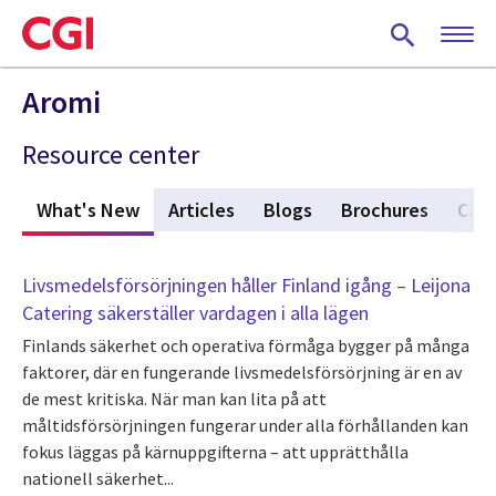
Skip
to
main
content
Aromi
Resource center
What's New
(active tab)
Articles
Blogs
Brochures
Case
Livsmedelsförsörjningen håller Finland igång – Leijona
Catering säkerställer vardagen i alla lägen
Finlands säkerhet och operativa förmåga bygger på många
faktorer, där en fungerande livsmedelsförsörjning är en av
de mest kritiska. När man kan lita på att
måltidsförsörjningen fungerar under alla förhållanden kan
fokus läggas på kärnuppgifterna – att upprätthålla
nationell säkerhet...