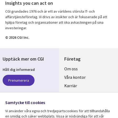
Insights you can act on
CGI grundades 1976 och är ett av världens största IT- och
affärstjänsteföretag. Vi drivs av insikter och är fokuserade på att
hjälpa företag och organisationer att öka avkastningen på sina
investeringar.
© 2026 CGI Inc.
Upptäck mer om CGI
Företag
Useful
Om oss
Håll dig informerad
links
Våra kontor
Prenumerera
SWEDEN
Karriär
Hållbarhet
Samtycke till cookies
Följ oss
Vi använder våra egna och tredjepartscookies för att tillhandahålla
Social
en smidig och säker webbplats. Vissa är nödvändiga för att vår