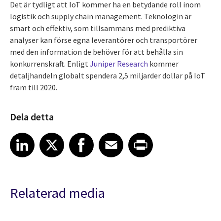
Det är tydligt att IoT kommer ha en betydande roll inom
logistik och supply chain management. Teknologin är
smart och effektiv, som tillsammans med prediktiva
analyser kan förse egna leverantörer och transportörer
med den information de behöver för att behålla sin
konkurrenskraft. Enligt
Juniper Research
kommer
detaljhandeln globalt spendera 2,5 miljarder dollar på IoT
fram till 2020.
Dela detta
Share article on LinkedIn
Share article on X
Share article on Facebook
Share article on Email
Share article on Print
LinkedIn
X
Facebook
Email
Print
Relaterad media