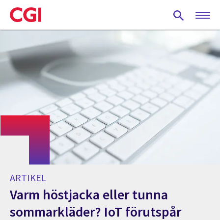
Skip
to
main
content
ARTIKEL
Varm höstjacka eller tunna
sommarkläder? IoT förutspår