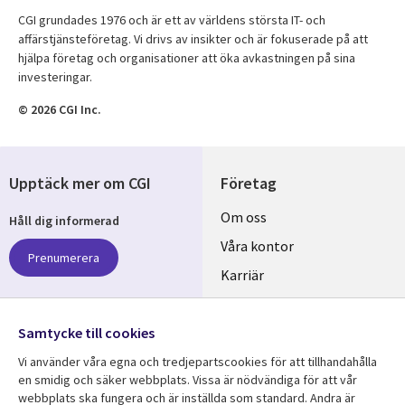
CGI grundades 1976 och är ett av världens största IT- och
affärstjänsteföretag. Vi drivs av insikter och är fokuserade på att
hjälpa företag och organisationer att öka avkastningen på sina
investeringar.
© 2026 CGI Inc.
Upptäck mer om CGI
Företag
Useful
Om oss
Håll dig informerad
links
Våra kontor
Prenumerera
SWEDEN
Karriär
Hållbarhet
Samtycke till cookies
Följ oss
Vi använder våra egna och tredjepartscookies för att tillhandahålla
Social
en smidig och säker webbplats. Vissa är nödvändiga för att vår
Media
webbplats ska fungera och är inställda som standard. Andra är