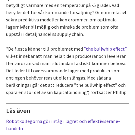
betydligt varmare med en temperatur på -5 grader. Vad
betyder det för vår kommande försäljning? Genom relativt
säkra prediktiva modeller kan drömmen om optimala
lagernivåer bli möjlig och minska de problem som ofta
uppstår i detaljhandelns supply chain.
"De flesta känner till problemet med
”the bullwhip effect”
vilket innebär att man hela tiden producerar och levererar
fler varor än vad man i slutändan faktiskt kommer behöva.
Det leder till översvämmande lager med produkter som
antingen behöver reas ut eller slängas. Med sådana
beräkningar går det att reducera ”the bullwhip effect” och
spara en stor del av sin kapitalbindning", fortsätter Phillip.
Läs även
Robotkollegorna gör intåg i lagret och effektiviserar e-
handeln