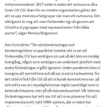
millenniumsäkrat. 2017 valde vi sedan att outsourca våra
löner till CGI. Även för en mindre organisation gäller det
att se upp med vissa fallgropar när man vill outsourca. Det
viktigaste är nog att man förbereder sig väl genom att
tillsätta styrgrupper med representanter från båda
parter”, säger Monica Wagnsson.
Hon fortsätter: ”De rutinbeskrivningar och
bevakningslistor vi upprättat innebar att vi var väl
förberedda. CGI kan verkligen sin sak så det blev en smidig
övergång, något som verkligen var underbart jämfört med
andra förändringar vi gått igenom. Under pandemin blev vi
tvungna att permittera och då var vi extra tacksamma för
det stöd vi fick från CGI så att vi kunde koncentrera oss på
och sätta oss in i myndigheternas regler samtidigt som vi
behövde fokusera mer på vår kärnverksamhet. Vår interna
förändringsresa har lett oss till att vi nu planerar för att
implementera ett nytt HRM-system, där vi redan har