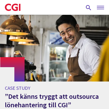
Skip
to
main
content
CASE STUDY
”Det känns tryggt att outsourca
lönehantering till CGI”