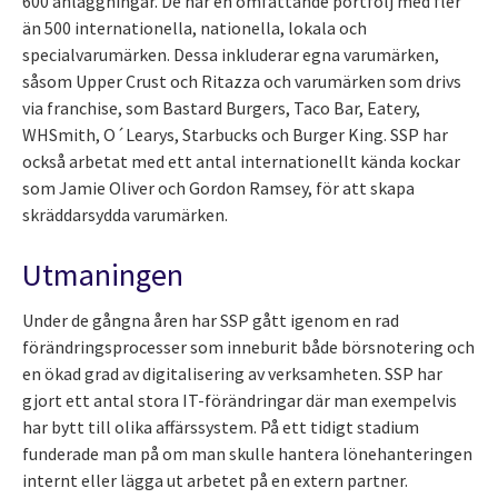
600 anläggningar. De har en omfattande portfölj med fler
än 500 internationella, nationella, lokala och
specialvarumärken. Dessa inkluderar egna varumärken,
såsom Upper Crust och Ritazza och varumärken som drivs
via franchise, som Bastard Burgers, Taco Bar, Eatery,
WHSmith, O´Learys, Starbucks och Burger King. SSP har
också arbetat med ett antal internationellt kända kockar
som Jamie Oliver och Gordon Ramsey, för att skapa
skräddarsydda varumärken.
Utmaningen
Under de gångna åren har SSP gått igenom en rad
förändringsprocesser som inneburit både börsnotering och
en ökad grad av digitalisering av verksamheten. SSP har
gjort ett antal stora IT-förändringar där man exempelvis
har bytt till olika affärssystem. På ett tidigt stadium
funderade man på om man skulle hantera lönehanteringen
internt eller lägga ut arbetet på en extern partner.