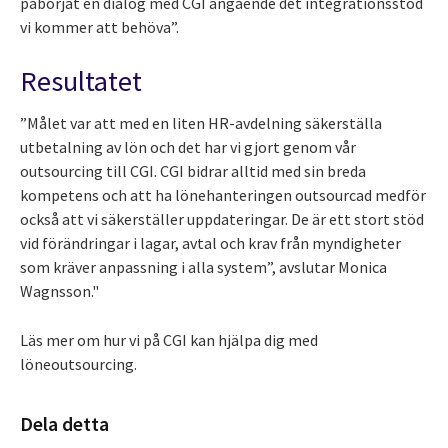
påbörjat en dialog med CGI angående det integrationsstöd
vi kommer att behöva”.
Resultatet
”Målet var att med en liten HR-avdelning säkerställa
utbetalning av lön och det har vi gjort genom vår
outsourcing till CGI. CGI bidrar alltid med sin breda
kompetens och att ha lönehanteringen outsourcad medför
också att vi säkerställer uppdateringar. De är ett stort stöd
vid förändringar i lagar, avtal och krav från myndigheter
som kräver anpassning i alla system”, avslutar Monica
Wagnsson."
Läs mer om hur vi på CGI kan hjälpa dig med
löneoutsourcing.
Dela detta