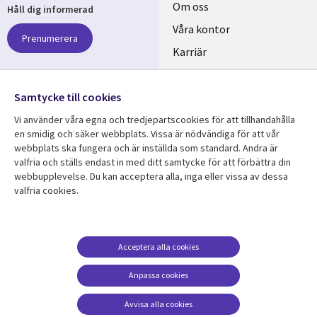
Useful
Om oss
Håll dig informerad
links
Våra kontor
Prenumerera
SWEDEN
Karriär
Hållbarhet
Samtycke till cookies
Följ oss
Vi använder våra egna och tredjepartscookies för att tillhandahålla
Social
en smidig och säker webbplats. Vissa är nödvändiga för att vår
Media
webbplats ska fungera och är inställda som standard. Andra är
SWEDEN
valfria och ställs endast in med ditt samtycke för att förbättra din
webbupplevelse. Du kan acceptera alla, inga eller vissa av dessa
valfria cookies.
Resurscenter
Support
Library
Legal
Kundcase
Integritet och
dataskydd
Links
SWEDEN
Nyheter
Acceptera alla cookies
Accessibility
SWEDEN
Artiklar
Anpassa cookies
Terms of Use
Blogg
Hantering av cookies
Avvisa alla cookies
Event