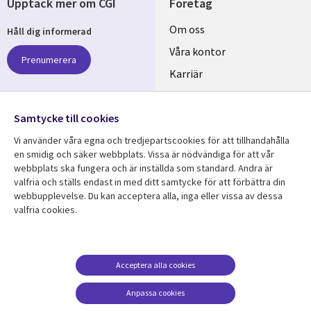
Upptäck mer om CGI
Företag
Useful
Om oss
Håll dig informerad
links
Våra kontor
Prenumerera
SWEDEN
Karriär
Hållbarhet
Samtycke till cookies
Följ oss
Vi använder våra egna och tredjepartscookies för att tillhandahålla
Social
en smidig och säker webbplats. Vissa är nödvändiga för att vår
Media
webbplats ska fungera och är inställda som standard. Andra är
SWEDEN
valfria och ställs endast in med ditt samtycke för att förbättra din
webbupplevelse. Du kan acceptera alla, inga eller vissa av dessa
valfria cookies.
Resurscenter
Support
Library
Legal
Kundcase
Integritet och
dataskydd
Links
SWEDEN
Nyheter
Acceptera alla cookies
Accessibility
SWEDEN
Artiklar
Anpassa cookies
Terms of Use
Blogg