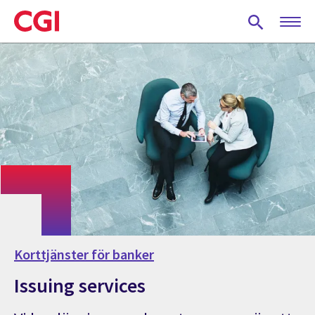
Skip
to
main
content
Korttjänster för banker
Issuing services