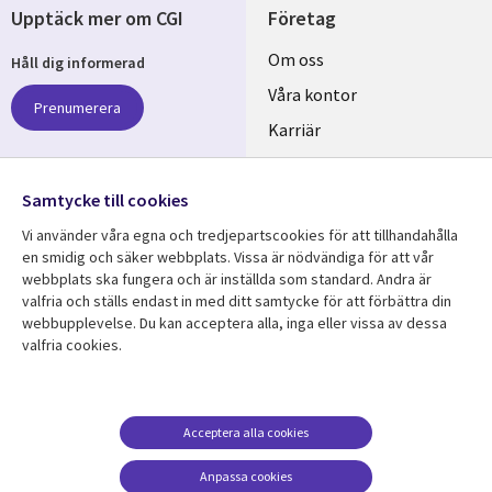
Upptäck mer om CGI
Företag
Useful
Om oss
Håll dig informerad
links
Våra kontor
Prenumerera
SWEDEN
Karriär
Hållbarhet
Samtycke till cookies
Följ oss
Vi använder våra egna och tredjepartscookies för att tillhandahålla
Social
en smidig och säker webbplats. Vissa är nödvändiga för att vår
Media
webbplats ska fungera och är inställda som standard. Andra är
SWEDEN
valfria och ställs endast in med ditt samtycke för att förbättra din
webbupplevelse. Du kan acceptera alla, inga eller vissa av dessa
valfria cookies.
Resurscenter
Support
Library
Legal
Kundcase
Integritet och
dataskydd
Links
SWEDEN
Nyheter
Acceptera alla cookies
Accessibility
SWEDEN
Artiklar
Anpassa cookies
Terms of Use