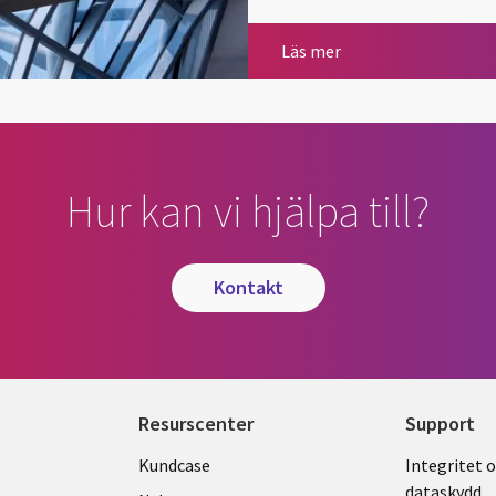
Beredskapsresan
Läs mer
Hur kan vi hjälpa till?
kontakt
Resurscenter
Support
Library
Legal
Kundcase
Integritet 
dataskydd