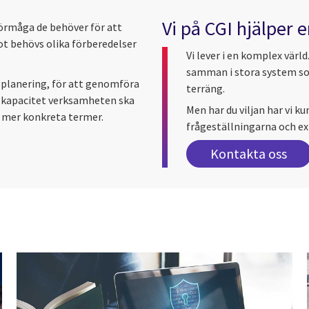
Vi på CGI hjälper 
förmåga de behöver för att
ot behövs olika förberedelser
Vi lever i en komplex värld
samman i stora system som
 planering, för att genomföra
terräng.
n kapacitet verksamheten ska
Men har du viljan har vi k
 i mer konkreta termer.
frågeställningarna och ex
Kontakta oss