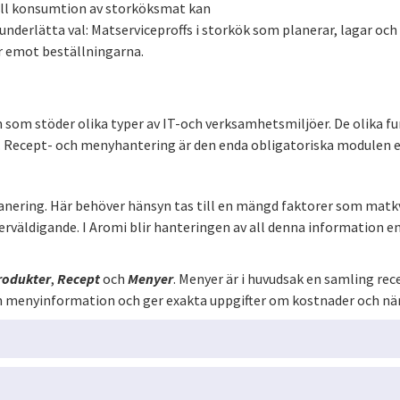
till konsumtion av storköksmat kan
t underlätta val: Matserviceproffs i storkök som planerar, lagar o
ar emot beställningarna.
om stöder olika typer av IT-och verksamhetsmiljöer. De olika fun
et. Recept- och menyhantering är den enda obligatoriska module
ering. Här behöver hänsyn tas till en mängd faktorer som matkv
erväldigande. I Aromi blir hanteringen av all denna information 
rodukter
,
Recept
och
Menyer
. Menyer är i huvudsak en samling rece
h menyinformation och ger exakta uppgifter om kostnader och när