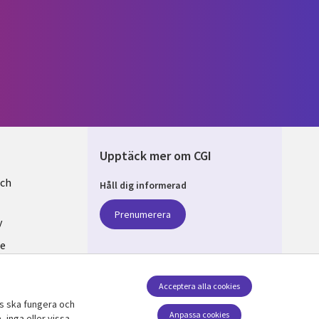
Upptäck mer om CGI
och
Håll dig informerad
EN
Prenumerera
y
se
v cookies
Acceptera alla cookies
ts ska fungera och
Följ oss
Anpassa cookies
 inga eller vissa