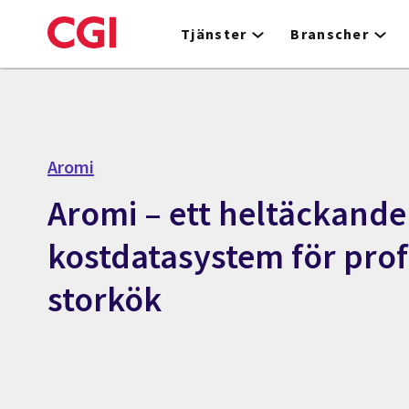
Skip
to
Tjänster
Branscher
main
content
Aromi
Aromi – ett heltäckande
kostdatasystem för prof
storkök