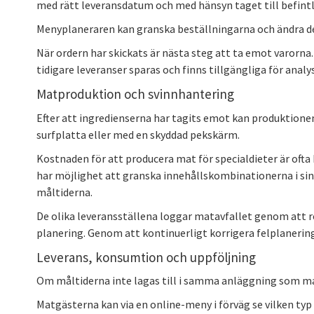
med rätt leveransdatum och med hänsyn taget till befintli
Menyplaneraren kan granska beställningarna och ändra dem 
När ordern har skickats är nästa steg att ta emot varorna. 
tidigare leveranser sparas och finns tillgängliga för analy
Matproduktion och svinnhantering
Efter att ingredienserna har tagits emot kan produktione
surfplatta eller med en skyddad pekskärm.
Kostnaden för att producera mat för specialdieter är oft
har möjlighet att granska innehållskombinationerna i si
måltiderna.
De olika leveransställena loggar matavfallet genom att r
planering. Genom att kontinuerligt korrigera felplanering
Leverans, konsumtion och uppföljning
Om måltiderna inte lagas till i samma anläggning som mat
Matgästerna kan via en online-meny i förväg se vilken typ