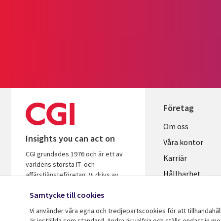
Företag
Useful
Om oss
Insights you can act on
links
Våra kontor
CGI grundades 1976 och är ett av
SWEDEN
Karriär
världens största IT- och
Hållbarhet
affärstjänsteföretag. Vi drivs av
insikter och är fokuserade på att
Samtycke till cookies
hjälpa företag och organisationer att
öka avkastningen på sina
Vi använder våra egna och tredjepartscookies för att tillhandahå
investeringar.
är inställda som standard. Andra är valfria och ställs endast in m