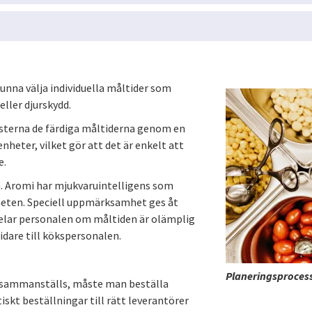
unna välja individuella måltider som
ller djurskydd.
sterna de färdiga måltiderna genom en
heter, vilket gör att det är enkelt att
e.
n. Aromi har mjukvaruintelligens som
rheten. Speciell uppmärksamhet ges åt
elar personalen om måltiden är olämplig
idare till kökspersonalen.
Planeringsprocess
 sammanställs, måste man beställa
kt beställningar till rätt leverantörer