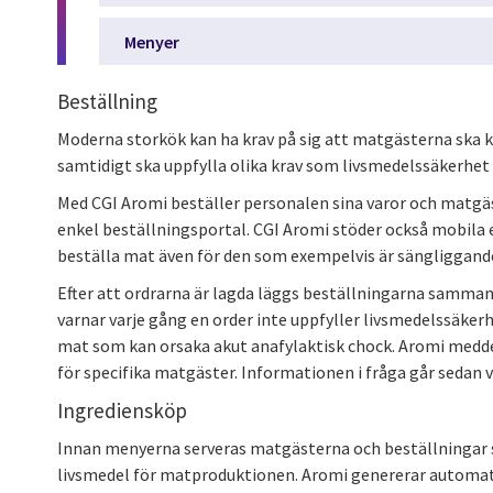
Menyer
Beställning
Moderna storkök kan ha krav på sig att matgästerna ska k
samtidigt ska uppfylla olika krav som livsmedelssäkerhet e
Med CGI Aromi beställer personalen sina varor och matgä
enkel beställningsportal. CGI Aromi stöder också mobila en
beställa mat även för den som exempelvis är sängliggand
Efter att ordrarna är lagda läggs beställningarna samma
varnar varje gång en order inte uppfyller livsmedelssäke
mat som kan orsaka akut anafylaktisk chock. Aromi medd
för specifika matgäster. Informationen i fråga går sedan v
Ingrediensköp
Innan menyerna serveras matgästerna och beställningar
livsmedel för matproduktionen. Aromi genererar automatis