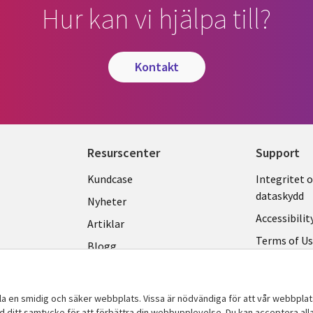
Hur kan vi hjälpa till?
kontakt
Resurscenter
Support
Library
Legal
Kundcase
Integritet 
dataskydd
Links
SWED
Nyheter
Accessibilit
SWEDEN
Artiklar
Terms of U
Blogg
Hantering a
Event
Viewpoints
lla en smidig och säker webbplats. Vissa är nödvändiga för att vår webbpla
ed ditt samtycke för att förbättra din webbupplevelse. Du kan acceptera alla,