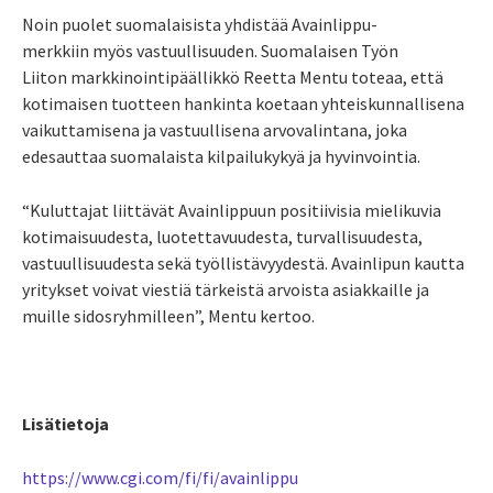
Noin puolet suomalaisista yhdistää Avainlippu-
merkkiin myös vastuullisuuden. Suomalaisen Työn
Liiton markkinointipäällikkö Reetta Mentu toteaa, että
kotimaisen tuotteen hankinta koetaan yhteiskunnallisena
vaikuttamisena ja vastuullisena arvovalintana, joka
edesauttaa suomalaista kilpailukykyä ja hyvinvointia.
“Kuluttajat liittävät Avainlippuun positiivisia mielikuvia
kotimaisuudesta, luotettavuudesta, turvallisuudesta,
vastuullisuudesta sekä työllistävyydestä. Avainlipun kautta
yritykset voivat viestiä tärkeistä arvoista asiakkaille ja
muille sidosryhmilleen”, Mentu kertoo.
Lisätietoja
https://www.cgi.com/fi/fi/avainlippu