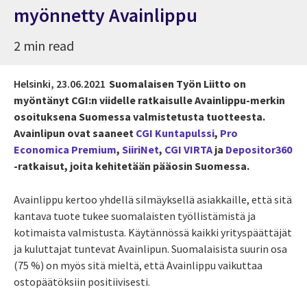
myönnetty Avainlippu
2 min read
Helsinki,
23.06.2021
Suomalaisen Työn Liitto on
myöntänyt CGI:n viidelle ratkaisulle Avainlippu-merkin
osoituksena Suomessa valmistetusta tuotteesta.
Avainlipun ovat saaneet
CGI Kuntapulssi
,
Pro
Economica Premium
,
SiiriNet
,
CGI VIRTA
ja
Depositor360
-ratkaisut, joita kehitetään pääosin Suomessa.
Avainlippu kertoo yhdellä silmäyksellä asiakkaille, että sitä
kantava tuote tukee suomalaisten työllistämistä ja
kotimaista valmistusta. Käytännössä kaikki yrityspäättäjät
ja kuluttajat tuntevat Avainlipun. Suomalaisista suurin osa
(75 %) on myös sitä mieltä, että Avainlippu vaikuttaa
ostopäätöksiin positiivisesti.