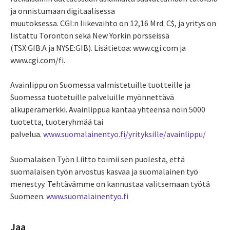
ja onnistumaan digitaalisessa
muutoksessa. CGI:n liikevaihto on 12,16 Mrd. C$, ja yritys on
listattu Toronton sekä New Yorkin pörsseissä
(TSX:GIB.A ja NYSE:GIB). Lisätietoa: www.cgi.com ja
www.cgi.com/fi.
Avainlippu on Suomessa valmistetuille tuotteille ja
Suomessa tuotetuille palveluille myönnettävä
alkuperämerkki. Avainlippua kantaa yhteensä noin 5000
tuotetta, tuoteryhmää tai
palvelua.
www.suomalainentyo.fi/yrityksille/avainlippu/
Suomalaisen Työn Liitto toimii sen puolesta, että
suomalaisen työn arvostus kasvaa ja suomalainen työ
menestyy. Tehtävämme on kannustaa valitsemaan työtä
Suomeen.
www.suomalainentyo.fi
Jaa