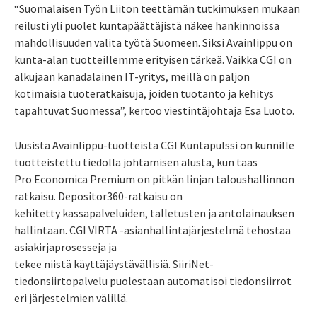
“Suomalaisen Työn Liiton teettämän tutkimuksen mukaan
reilusti yli puolet kuntapäättäjistä näkee hankinnoissa
mahdollisuuden valita työtä Suomeen. Siksi Avainlippu on
kunta-alan tuotteillemme erityisen tärkeä. Vaikka CGI on
alkujaan kanadalainen IT-yritys, meillä on paljon
kotimaisia tuoteratkaisuja, joiden tuotanto ja kehitys
tapahtuvat Suomessa”, kertoo viestintäjohtaja Esa Luoto.
Uusista Avainlippu-tuotteista CGI Kuntapulssi on kunnille
tuotteistettu tiedolla johtamisen alusta, kun taas
Pro Economica Premium on pitkän linjan taloushallinnon
ratkaisu. Depositor360-ratkaisu on
kehitetty kassapalveluiden, talletusten ja antolainauksen
hallintaan. CGI VIRTA -asianhallintajärjestelmä tehostaa
asiakirjaprosesseja ja
tekee niistä käyttäjäystävällisiä. SiiriNet-
tiedonsiirtopalvelu puolestaan automatisoi tiedonsiirrot
eri järjestelmien välillä.