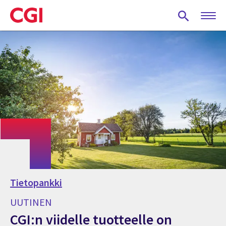
Skip
to
main
content
Tietopankki
UUTINEN
CGI:n viidelle tuotteelle on