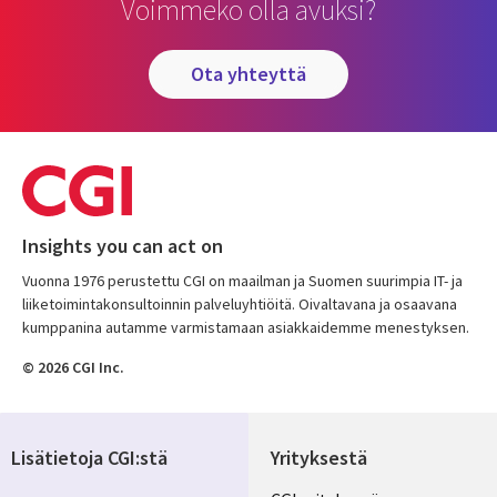
Voimmeko olla avuksi?
ota yhteyttä
Insights you can act on
Vuonna 1976 perustettu CGI on maailman ja Suomen suurimpia IT- ja
liiketoimintakonsultoinnin palveluyhtiöitä. Oivaltavana ja osaavana
kumppanina autamme varmistamaan asiakkaidemme menestyksen.
© 2026 CGI Inc.
Lisätietoja CGI:stä
Yrityksestä