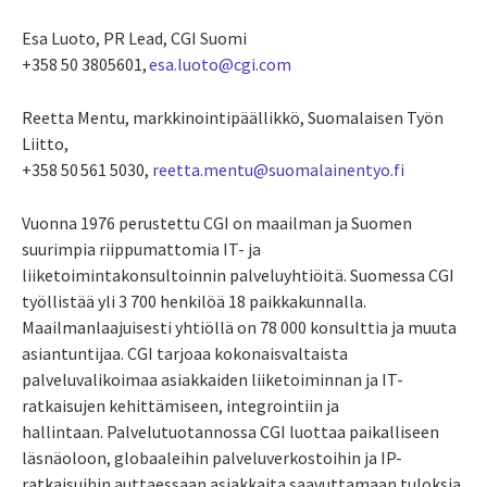
Esa Luoto, PR Lead, CGI Suomi
+358 50 3805601,
esa.luoto@cgi.com
Reetta Mentu, markkinointipäällikkö, Suomalaisen Työn
Liitto,
+358 50 561 5030,
reetta.mentu@suomalainentyo.fi
Vuonna 1976 perustettu CGI on maailman ja Suomen
suurimpia riippumattomia IT- ja
liiketoimintakonsultoinnin palveluyhtiöitä. Suomessa CGI
työllistää yli 3 700 henkilöä 18 paikkakunnalla.
Maailmanlaajuisesti yhtiöllä on 78 000 konsulttia ja muuta
asiantuntijaa. CGI tarjoaa kokonaisvaltaista
palveluvalikoimaa asiakkaiden liiketoiminnan ja IT-
ratkaisujen kehittämiseen, integrointiin ja
hallintaan. Palvelutuotannossa CGI luottaa paikalliseen
läsnäoloon, globaaleihin palveluverkostoihin ja IP-
ratkaisuihin auttaessaan asiakkaita saavuttamaan tuloksia