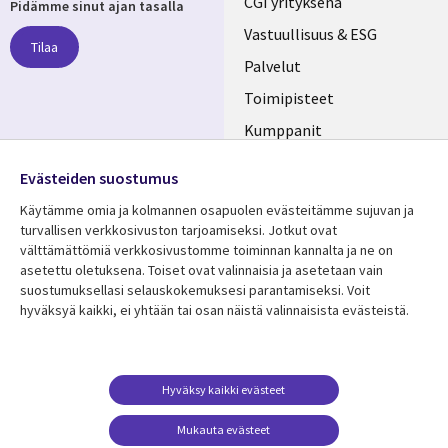
Useful
CGI yrityksenä
Pidämme sinut ajan tasalla
links
Vastuullisuus & ESG
Tilaa
FINLAND
Palvelut
Toimipisteet
Kumppanit
Seuraa meitä
Uutishuone
Evästeiden suostumus
Social
Ura CGI:llä
Käytämme omia ja kolmannen osapuolen evästeitämme sujuvan ja
Media
turvallisen verkkosivuston tarjoamiseksi. Jotkut ovat
FINLAND
välttämättömiä verkkosivustomme toiminnan kannalta ja ne on
asetettu oletuksena. Toiset ovat valinnaisia ​​ja asetetaan vain
Resurssikeskus
Lisätietoa
suostumuksellasi selauskokemuksesi parantamiseksi. Voit
hyväksyä kaikki, ei yhtään tai osan näistä valinnaisista evästeistä.
Library
Legal
Asiakastarinat
Tietosuoja
Links
FINLAND
Artikkelit
Tietosuojaseloste
FINLAND
Blogit
Käyttöehdot
Hyväksy kaikki evästeet
Tapahtumat
Yhteystiedot
Mukauta evästeet
Podcastit
Evästeasetuksesi