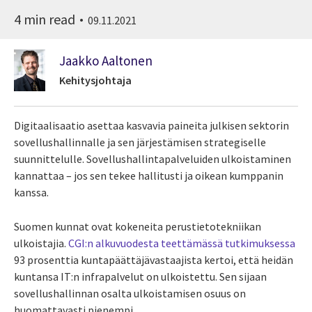
4 min read
09.11.2021
Jaakko Aaltonen
Kehitysjohtaja
Digitaalisaatio asettaa kasvavia paineita julkisen sektorin
sovellushallinnalle ja sen järjestämisen strategiselle
suunnittelulle. Sovellushallintapalveluiden ulkoistaminen
kannattaa – jos sen tekee hallitusti ja oikean kumppanin
kanssa.
Suomen kunnat ovat kokeneita perustietotekniikan
ulkoistajia.
CGI:n alkuvuodesta teettämässä tutkimuksessa
93 prosenttia kuntapäättäjävastaajista kertoi, että heidän
kuntansa IT:n infrapalvelut on ulkoistettu. Sen sijaan
sovellushallinnan osalta ulkoistamisen osuus on
huomattavasti pienempi.