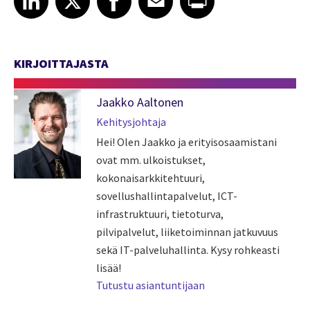
KIRJOITTAJASTA
Jaakko Aaltonen
Kehitysjohtaja
Hei! Olen Jaakko ja erityisosaamistani
ovat mm. ulkoistukset,
kokonaisarkkitehtuuri,
sovellushallintapalvelut, ICT-
infrastruktuuri, tietoturva,
pilvipalvelut, liiketoiminnan jatkuvuus
sekä IT-palveluhallinta. Kysy rohkeasti
lisää!
Tutustu asiantuntijaan