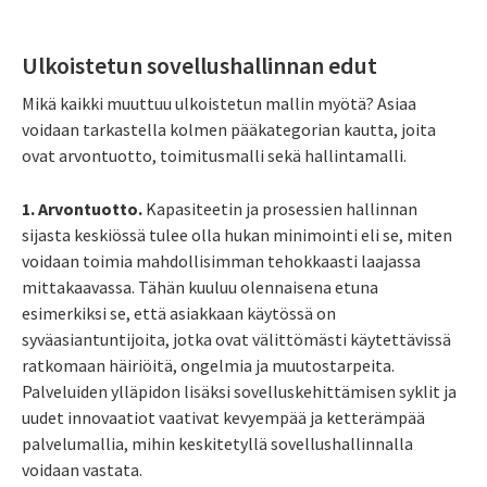
Ulkoistetun sovellushallinnan edut
Mikä kaikki muuttuu ulkoistetun mallin myötä? Asiaa
voidaan tarkastella kolmen pääkategorian kautta, joita
ovat arvontuotto, toimitusmalli sekä hallintamalli.
1. Arvontuotto.
Kapasiteetin ja prosessien hallinnan
sijasta keskiössä tulee olla hukan minimointi eli se, miten
voidaan toimia mahdollisimman tehokkaasti laajassa
mittakaavassa. Tähän kuuluu olennaisena etuna
esimerkiksi se, että asiakkaan käytössä on
syväasiantuntijoita, jotka ovat välittömästi käytettävissä
ratkomaan häiriöitä, ongelmia ja muutostarpeita.
Palveluiden ylläpidon lisäksi sovelluskehittämisen syklit ja
uudet innovaatiot vaativat kevyempää ja ketterämpää
palvelumallia, mihin keskitetyllä sovellushallinnalla
voidaan vastata.