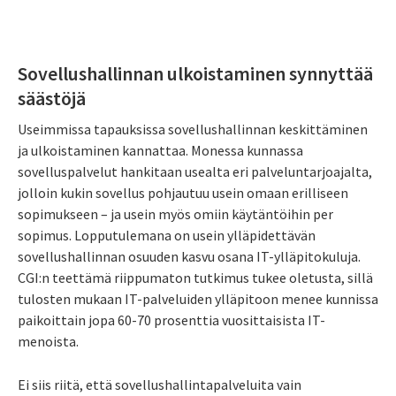
Sovellushallinnan ulkoistaminen synnyttää
säästöjä
Useimmissa tapauksissa sovellushallinnan keskittäminen
ja ulkoistaminen kannattaa. Monessa kunnassa
sovelluspalvelut hankitaan usealta eri palveluntarjoajalta,
jolloin kukin sovellus pohjautuu usein omaan erilliseen
sopimukseen – ja usein myös omiin käytäntöihin per
sopimus. Lopputulemana on usein ylläpidettävän
sovellushallinnan osuuden kasvu osana IT-ylläpitokuluja.
CGI:n teettämä riippumaton tutkimus tukee oletusta, sillä
tulosten mukaan IT-palveluiden ylläpitoon menee kunnissa
paikoittain jopa 60-70 prosenttia vuosittaisista IT-
menoista.
Ei siis riitä, että sovellushallintapalveluita vain