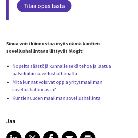
Tilaa opas tästä
Sinua voisi kiinnostaa myös nämä kuntien
sovellushallintaan liittyvät blogit:
Nopeita säästöjä kunnalle sekä tehoa ja laatua
palveluihin sovellushallinnalla
Mitä kunnat voisivat oppia yritysmaailman
sovellushallinnasta?
Kuntien uuden maailman sovellushallinta
Jaa
Share article on LinkedIn
Share article on X
Share article on Facebook
Share article on Email
Share article on Print
LinkedIn
X
Facebook
Email
Print