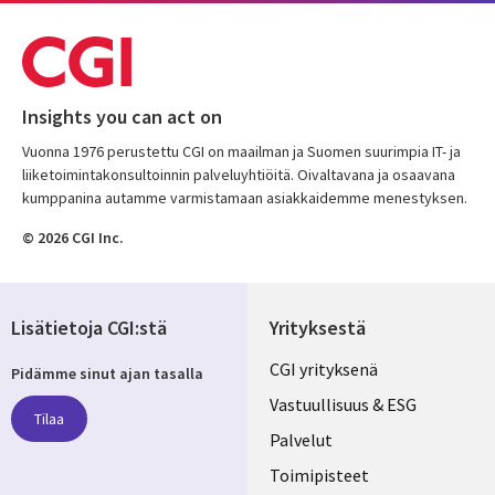
Insights you can act on
Vuonna 1976 perustettu CGI on maailman ja Suomen suurimpia IT- ja
liiketoimintakonsultoinnin palveluyhtiöitä. Oivaltavana ja osaavana
kumppanina autamme varmistamaan asiakkaidemme menestyksen.
© 2026 CGI Inc.
Lisätietoja CGI:stä
Yrityksestä
Useful
CGI yrityksenä
Pidämme sinut ajan tasalla
links
Vastuullisuus & ESG
Tilaa
FINLAND
Palvelut
Toimipisteet