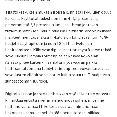
Tilastokeskuksen mukaan isoissa kunnissa IT-kulujen osuus
kaikesta käyttötaloudesta on noin 4–4,2 prosenttia,
pienemmissä 2,3 prosentin luokkaa. Usean johtavan
tutkimuslaitoksen, muun muassa Gartnerin, arvion mukaan
ihanteellinen tapa jakaa IT-kuluja on kohdistaa noin 40 %
budjetista ylläpitoon ja noin 60 % IT-palveluiden
kehittämiseen. Kiihtyvän digitalisaation myötä tarve tehdä
sovelluksiin liittyviä toimenpiteitä kasvaa koko ajan.
Asiassa piilee kuitenkin samalla myös vaaran paikka:
hallitsemattomana tehdyt toimenpiteet voivat kasvattaa
sovellusten ylläpitoon sidotun kulun osuutta IT-budjetista
suhteettoman suureksi.
Digitalisaation ja sote-uudistuksen myötä kuntien on syytä
kiinnittää entistä enemmän huomiota siihen, miten ne
hallinnoivat omaa IT-kokonaisuuttaan nimenomaan
kokonaisuutena – ei pelkästään perustietotekniikkaa.