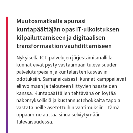
Muutosmatkalla apunasi
kuntapäättäjän opas IT-ulkoistuksen
kilpailuttamiseen ja digitaalisen
transformaation vauhdittamiseen
Nykyisellä ICT-palvelujen järjestämismallilla
kunnat eivät pysty vastaamaan tulevaisuuden
palvelutarpeisiin ja kuntalaisten kasvaviin
odotuksiin. Samanaikaisesti kunnat kamppailevat
elinvoimaan ja talouteen liittyvien haasteiden
kanssa. Kuntapäättäjien tehtävänä on löytää
näkemyksellisiä ja kustannustehokkaita tapoja
vastata heille asetettuihin vaatimuksiin - tämä
oppaamme auttaa sinua selviytymään
tulevaisuudessa.