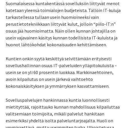
Suomalaisessa kuntakentässä sovelluksiin liittyvät menot
katetaan yleensä toimialojen budjeteista. Tällöin IT-kuluja
tarkastellessa tullaan usein huomioineeksi vain
perustietotekniikkaan liittyvät kulut, jolloin “piilo-IT:n”
osuus jää huomioimatta. Näin ollen kunnan johtajilla on
usein vajavainen käsitys kunnan todellisista IT-kuluista ja
huonot lähtökohdat kokonaisuuden kehittämiseen.
Kuntien onkin syytä keskittyä selvittämään erityisesti
sovellushallinnan osuus IT-palveluiden ylläpitokuluista –
usein se on yli 60 prosentin luokkaa. Markkinaehtoinen,
avoin kilpailutus on usein järkevä vaihtoehto
kokonaiskäsityksen ja ymmärryksen kasvattamiseen.
Sovelluspalvelujen hankinnassa kuntia luonnollisesti
mietityttää, rajoittuuko kunnan mahdollisuus kilpailuttaa
valitsemiaan toimijoita, mikäli palvelut hankitaan
esimerkiksi yhdeltä isolta palveluntarjoajalta. Huoli on
ymmärrettävä, mutta useimmiten turha. Ulkoistetussa