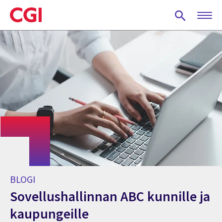
Skip
to
main
content
BLOGI
Sovellushallinnan ABC kunnille ja
kaupungeille