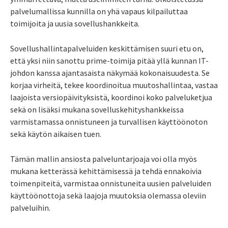
palvelumallissa kunnilla on yhä vapaus kilpailuttaa
toimijoita ja uusia sovellushankkeita.
Sovellushallintapalveluiden keskittämisen suuri etu on,
että yksi niin sanottu prime-toimija pitää yllä kunnan IT-
johdon kanssa ajantasaista näkymää kokonaisuudesta. Se
korjaa virheitä, tekee koordinoitua muutoshallintaa, vastaa
laajoista versiopäivityksistä, koordinoi koko palveluketjua
sekä on lisäksi mukana sovelluskehityshankkeissa
varmistamassa onnistuneen ja turvallisen käyttöönoton
sekä käytön aikaisen tuen.
Tämän mallin ansiosta palveluntarjoaja voi olla myös
mukana ketterässä kehittämisessä ja tehdä ennakoivia
toimenpiteitä, varmistaa onnistuneita uusien palveluiden
käyttöönottoja sekä laajoja muutoksia olemassa oleviin
palveluihin.