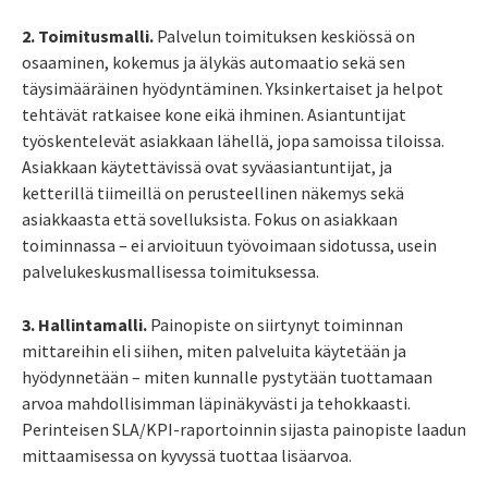
2. Toimitusmalli.
Palvelun toimituksen keskiössä on
osaaminen, kokemus ja älykäs automaatio sekä sen
täysimääräinen hyödyntäminen. Yksinkertaiset ja helpot
tehtävät ratkaisee kone eikä ihminen. Asiantuntijat
työskentelevät asiakkaan lähellä, jopa samoissa tiloissa.
Asiakkaan käytettävissä ovat syväasiantuntijat, ja
ketterillä tiimeillä on perusteellinen näkemys sekä
asiakkaasta että sovelluksista. Fokus on asiakkaan
toiminnassa – ei arvioituun työvoimaan sidotussa, usein
palvelukeskusmallisessa toimituksessa.
3. Hallintamalli.
Painopiste on siirtynyt toiminnan
mittareihin eli siihen, miten palveluita käytetään ja
hyödynnetään – miten kunnalle pystytään tuottamaan
arvoa mahdollisimman läpinäkyvästi ja tehokkaasti.
Perinteisen SLA/KPI-raportoinnin sijasta painopiste laadun
mittaamisessa on kyvyssä tuottaa lisäarvoa.