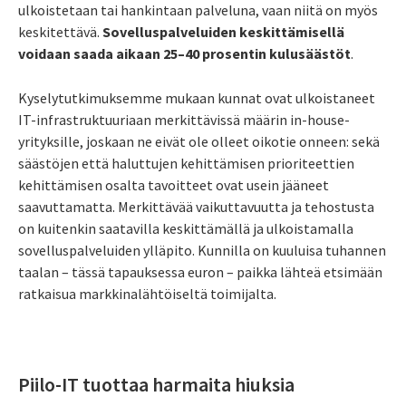
ulkoistetaan tai hankintaan palveluna, vaan niitä on myös
keskitettävä.
Sovelluspalveluiden keskittämisellä
voidaan saada aikaan 25–40 prosentin kulusäästöt
.
Kyselytutkimuksemme mukaan kunnat ovat ulkoistaneet
IT-infrastruktuuriaan merkittävissä määrin in-house-
yrityksille, joskaan ne eivät ole olleet oikotie onneen: sekä
säästöjen että haluttujen kehittämisen prioriteettien
kehittämisen osalta tavoitteet ovat usein jääneet
saavuttamatta. Merkittävää vaikuttavuutta ja tehostusta
on kuitenkin saatavilla keskittämällä ja ulkoistamalla
sovelluspalveluiden ylläpito. Kunnilla on kuuluisa tuhannen
taalan – tässä tapauksessa euron – paikka lähteä etsimään
ratkaisua markkinalähtöiseltä toimijalta.
Piilo-IT tuottaa harmaita hiuksia