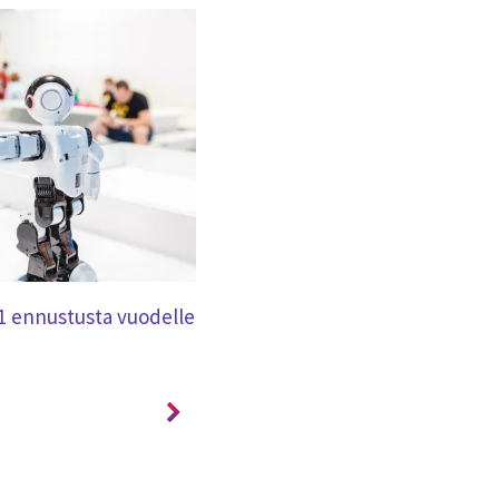
BLOGI
1 ennustusta vuodelle
Hyperautomaation lyhyt historia