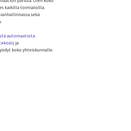
maation parissa. Olen koko
s kaikilla toimialoilla.
sianhallinnassa sekä
.
stä automaatiota
tekoäly
ja
yödyt koko yhteiskunnalle.