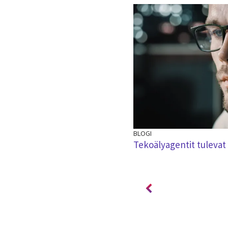
BLOGI
inator – Kummalla tasolla
Tekoälyagentit tulevat
kkanne kestävyys on?