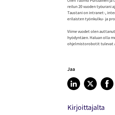
Olen Tuomo Pursiainen ja 
reilun 20 vuoden työurani a
Taustani on intranet-, int
erilaisten työnkulku- ja p
Viime vuodet olen auttanut
hyödyntäen. Haluan olla m
ohjelmistorobotit tulevat
Jaa
Share article
Share art
Shar
LinkedIn
X
Kirjoittajalta