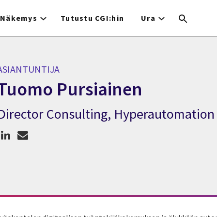
Näkemys
Tutustu CGI:hin
Ura
ASIANTUNTIJA
Tuomo Pursiainen
Director Consulting, Hyperautomation
Asiantuntija Tuomo Pursiainen