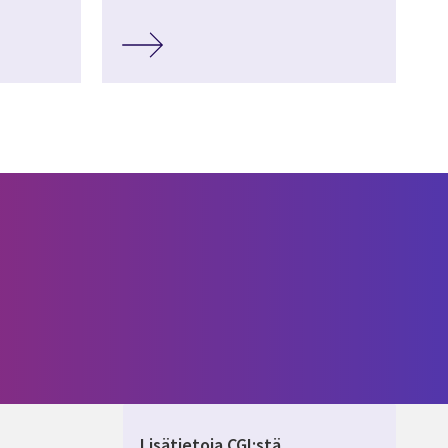
Lisätietoja CGI:stä