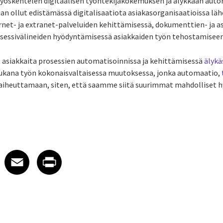
työskentelen digitaalisen työntekijäkokemuksen ja älykkään auto
jan ollut edistämässä digitalisaatiota asiakasorganisaatioissa lähe
ernet- ja extranet-palveluiden kehittämisessä, dokumenttien- ja a
rosessivälineiden hyödyntämisessä asiakkaiden työn tehostamiseen
 asiakkaita prosessien automatisoinnissa ja kehittämisessä
älykä
ukana työn kokonaisvaltaisessa muutoksessa, jonka automaatio,
 aiheuttamaan, siten, että saamme siitä suurimmat mahdolliset h
 on LinkedIn
icle on X
e article on Facebook
Share article on Email
Share article on Print
Facebook
Email
Print