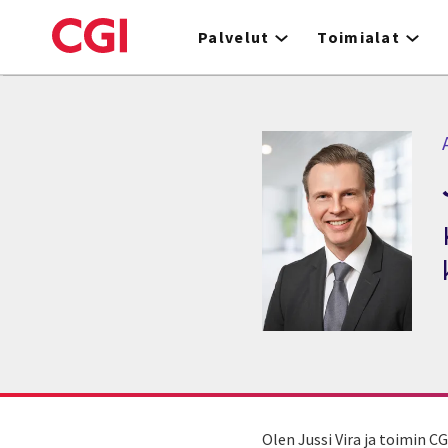
Skip
to
Palvelut
Toimialat
main
content
A
Olen Jussi Vira ja toimin C