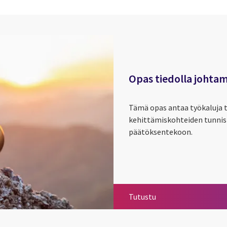
Opas tiedolla johta
Tämä opas antaa työkaluja 
kehittämiskohteiden tunni
päätöksentekoon.
Opas tiedolla johta
Tutustu