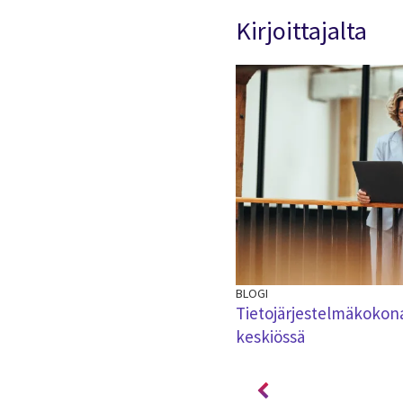
Kirjoittajalta
BLOGI
ysteemien tuottama arvo ei
Tietojärjestelmäkokon
keskiössä