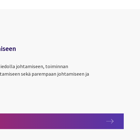
miseen
tiedolla johtamiseen, toiminnan
stamiseen sekä parempaan johtamiseen ja
miseen