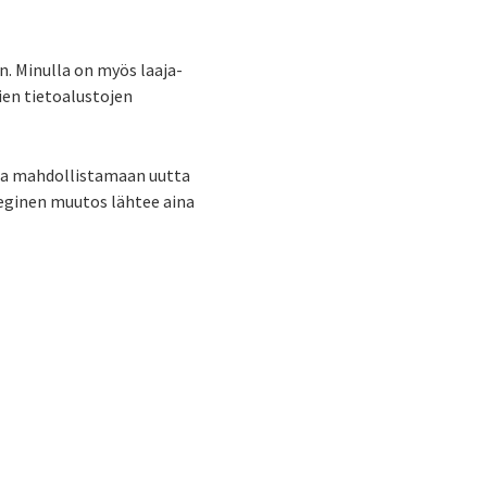
. Minulla on myös laaja-
ien tietoalustojen
ja mahdollistamaan uutta
eginen muutos lähtee aina