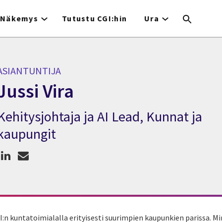
Näkemys
Tutustu CGI:hin
Ura
ASIANTUNTIJA
Jussi Vira
Kehitysjohtaja ja AI Lead, Kunnat ja
siantuntija Jussi Vira
kaupungit
GI:n kuntatoimialalla erityisesti suurimpien kaupunkien parissa. Mi