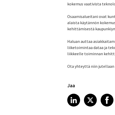
kokemus vaativista teknolo
Osaamisalueitani ovat kunt
alaista käytännön kokemust
kehittämisestä kaupunkiym
Haluan auttaa asiakkaita
liiketoimintaa dataa ja t
liikkeelle toiminnan kehit
Ota yhteyttä niin jutellaan 
Jaa
Share article
Share art
Shar
LinkedIn
X