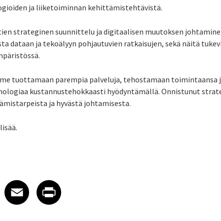
gioiden ja liiketoiminnan kehittämistehtävistä.
ien strateginen suunnittelu ja digitaalisen muutoksen johtaminen
a dataan ja tekoälyyn pohjautuvien ratkaisujen, sekä näitä tukev
päristössä.
mme tuottamaan parempia palveluja, tehostamaan toimintaansa 
eknologiaa kustannustehokkaasti hyödyntämällä. Onnistunut strat
tämistarpeista ja hyvästä johtamisesta.
lisää.
 on LinkedIn
icle on X
e article on Facebook
Share article on Email
Share article on Print
Facebook
Email
Print