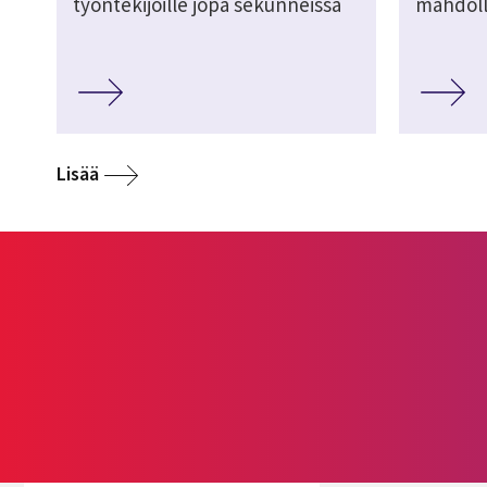
työntekijöille jopa sekunneissa
mahdoll
Lisää