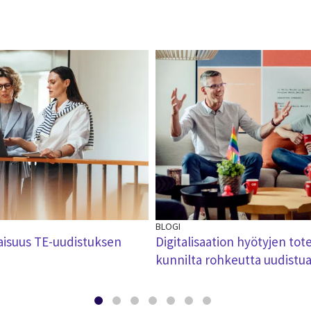
BLOGI
aisuus TE-uudistuksen
Digitalisaation hyötyjen tot
kunnilta rohkeutta uudistu