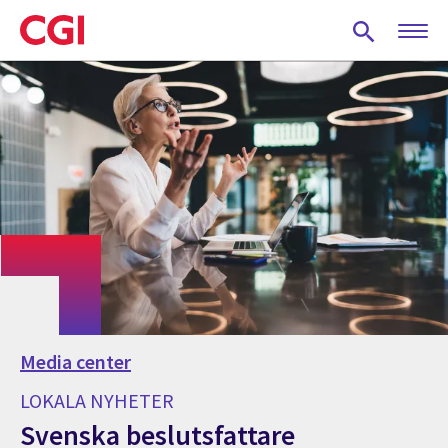
Skip
to
main
content
Media center
LOKALA NYHETER
Svenska beslutsfattare