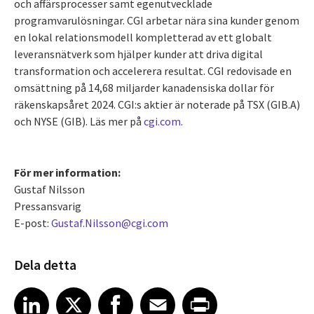
och affärsprocesser samt egenutvecklade
programvarulösningar. CGI arbetar nära sina kunder genom
en lokal relationsmodell kompletterad av ett globalt
leveransnätverk som hjälper kunder att driva digital
transformation och accelerera resultat. CGI redovisade en
omsättning på 14,68 miljarder kanadensiska dollar för
räkenskapsåret 2024. CGI:s aktier är noterade på TSX (GIB.A)
och NYSE (GIB). Läs mer på
cgi.com.
För mer information:
Gustaf Nilsson
Pressansvarig
E-post:
Gustaf.Nilsson@cgi.com
Dela detta
Share article on LinkedIn
Share article on X
Share article on Facebook
Share article on Email
Share article on Print
LinkedIn
X
Facebook
Email
Print