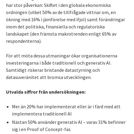
har stor påverkan: Skiftet i den globala ekonomiska
ordningen (vilket 50% av de tillfrågade vittnar om, en
ökning med 16% i jämförelse med ifjol) samt förändringar
inom det politiska, finansiella och regulatoriska
landskapet (den främsta makrotrenden enligt 65% av
respondenterna).
För att möta dessa utmaningar ökar organisationerna
investeringarna i både traditionell och generativ AI.
Samtidigt riskerar bristande datastyrning och
datasuveränitet att bromsa utvecklingen.
Utvalda siffror från undersökningen:
Mer än 20% har implementerat eller är i färd med att
implementera traditionell AI
Nästan 50% använder generativ AI – varav 31% befinner
sig i en Proof of Concept-fas