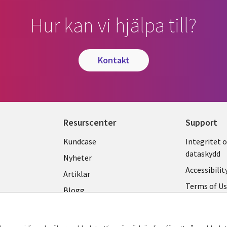
Hur kan vi hjälpa till?
kontakt
Resurscenter
Support
Library
Legal
Kundcase
Integritet 
dataskydd
Links
SWED
Nyheter
Accessibilit
SWEDEN
Artiklar
Terms of U
Blogg
Hantering a
Event
Viewpoints