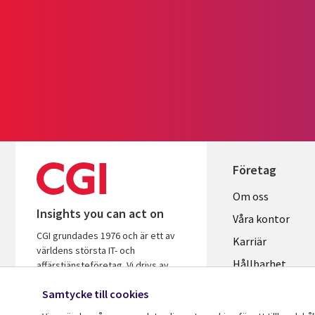
Företag
Useful
Om oss
Insights you can act on
links
Våra kontor
CGI grundades 1976 och är ett av
SWEDEN
Karriär
världens största IT- och
Hållbarhet
affärstjänsteföretag. Vi drivs av
insikter och är fokuserade på att
Samtycke till cookies
hjälpa företag och organisationer att
öka avkastningen på sina