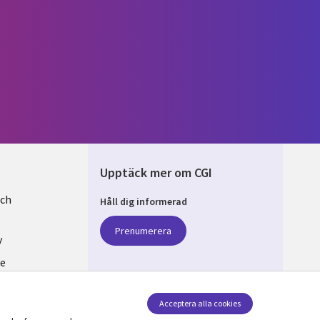
Upptäck mer om CGI
och
Håll dig informerad
EN
Prenumerera
y
se
v cookies
Acceptera alla cookies