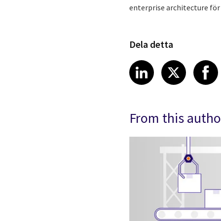
enterprise architecture för
Dela detta
Share article
Share art
Shar
LinkedIn
X
From this autho