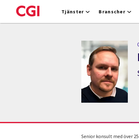
Skip
to
Tjänster
Branscher
main
content
Senior konsult med över 25