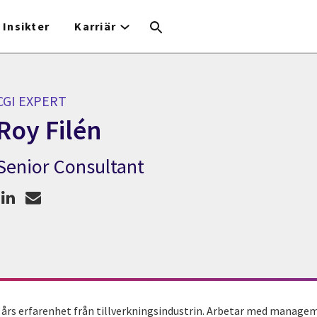
Insikter
Karriär
CGI EXPERT
Roy Filén
Senior Consultant
CGI Expert Roy Filén
 års erfarenhet från tillverkningsindustrin. Arbetar med manage