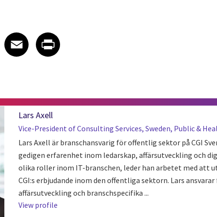
 on LinkedIn
icle on X
e article on Facebook
Share article on Email
Share article on Print
Facebook
Email
Print
Lars Axell
Vice-President of Consulting Services, Sweden, Public & Hea
Lars Axell är branschansvarig för offentlig sektor på CGI Sve
gedigen erfarenhet inom ledarskap, affärsutveckling och dig
olika roller inom IT-branschen, leder han arbetet med att u
CGI:s erbjudande inom den offentliga sektorn. Lars ansvarar 
affärsutveckling och branschspecifika ...
View profile