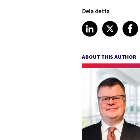
Dela detta
Share article
Share art
Shar
LinkedIn
X
ABOUT THIS AUTHOR