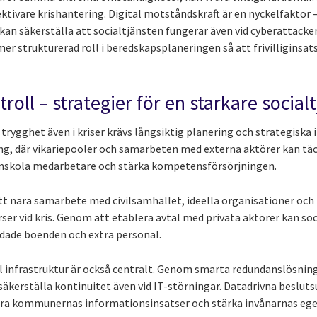
tivare krishantering. Digital motståndskraft är en nyckelfaktor –
kan säkerställa att socialtjänsten fungerar även vid cyberattacke
er strukturerad roll i beredskapsplaneringen så att frivilliginsat
ntroll – strategier för en starkare social
 trygghet även i kriser krävs långsiktig planering och strategisk
ng, där vikariepooler och samarbeten med externa aktörer kan täc
mskola medarbetare och stärka kompetensförsörjningen.
t nära samarbete med civilsamhället, ideella organisationer och 
ser vid kris. Genom att etablera avtal med privata aktörer kan so
yddade boenden och extra personal.
al infrastruktur är också centralt. Genom smarta redundanslösni
äkerställa kontinuitet även vid IT-störningar. Datadrivna besluts
sera kommunernas informationsinsatser och stärka invånarnas eg