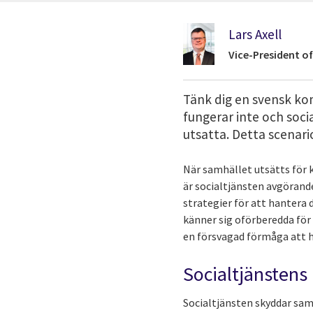
Lars Axell
Vice-President o
Tänk dig en svensk kom
fungerar inte och soci
utsatta. Detta scenari
När samhället utsätts för 
är socialtjänsten avgörande
strategier för att hantera
känner sig oförberedda för 
en försvagad förmåga att h
Socialtjänstens 
Socialtjänsten skyddar sam