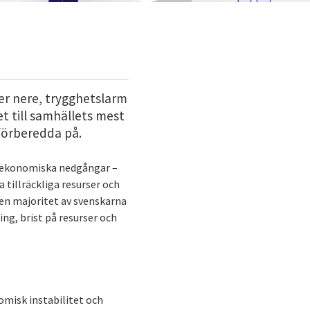
ger nere, trygghetslarm
t till samhällets mest
 förberedda på.
er ekonomiska nedgångar –
 tillräckliga resurser och
 en majoritet av svenskarna
ng, brist på resurser och
omisk instabilitet och