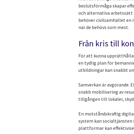
beslutsförmåga skapar effek
och alternativa arbetssätt 
behöver civilsamhället en m
när de behövs som mest.
Från kris till ko
För att kunna upprätthålla
en tydlig plan för bemanni
utbildningar kan snabbt o
Samverkan är avgörande. Et
snabb mobilisering av resur
tillgången till lokaler, sk
En motståndskraftig digit
system kan socialtjänsten s
plattformar kan effektivi