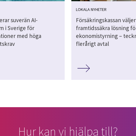
LOKALA NYHETER
erar suverän AI-
Försäkringskassan väljer
m i Sverige för
framtidssäkra lösning fö
ationer med höga
ekonomistyrning – teckn
tskrav
flerårigt avtal
Hur kan vi hjälpa till?