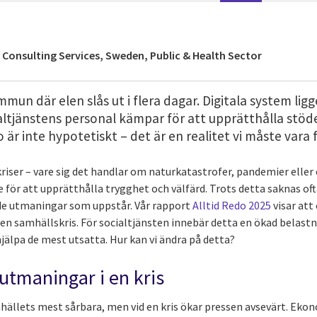
f Consulting Services, Sweden, Public & Health Sector
mun där elen slås ut i flera dagar. Digitala system lig
altjänstens personal kämpar för att upprätthålla stöde
o är inte hypotetiskt – det är en realitet vi måste vara
kriser – vare sig det handlar om naturkatastrofer, pandemier ell
 för att upprätthålla trygghet och välfärd. Trots detta saknas ofta
 de utmaningar som uppstår. Vår rapport
Alltid Redo 2025
visar att
en samhällskris. För socialtjänsten innebär detta en ökad belastni
jälpa de mest utsatta. Hur kan vi ändra på detta?
utmaningar i en kris
hällets mest sårbara, men vid en kris ökar pressen avsevärt. Ekon