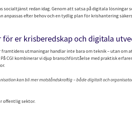
s socialtjänst redan idag. Genom att satsa på digitala lösningar 
npassas efter behov och en tydlig plan för krishantering säkerstäl
 för er krisberedskap och digitala utve
ör framtidens utmaningar handlar inte bara om teknik – utan om a
På CGI kombinerar vi djup branschförståelse med praktisk erfaren
or.
ganisation kan bli mer motståndskraftig – både digitalt och organisato
 offentlig sektor.