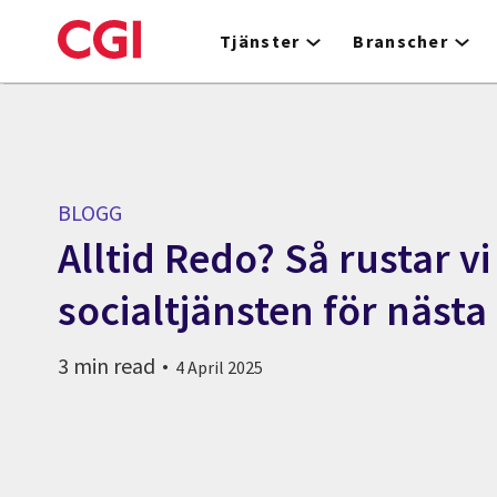
Skip
to
Tjänster
Branscher
main
content
BLOGG
Alltid Redo? Så rustar vi
socialtjänsten för nästa 
3 min read
4 April 2025