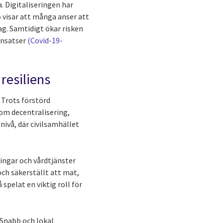
. Digitaliseringen har
5 visar att många anser att
ag. Samtidigt ökar risken
dinsatser
(Covid-19-
resiliens
. Trots förstörd
nom decentralisering,
 nivå, där civilsamhället
ingar och vårdtjänster
och säkerställt att mat,
pelat en viktig roll för
 Snabb och lokal