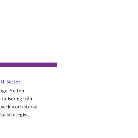
lth Sector
rige. Med en
italisering från
tveckla och stärka
för strategisk