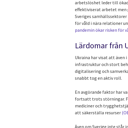
arbetslöshet leder till öka
effektiviserat arbetet men
Sveriges samhällssektorer ä
för våld i nära relationer 
pandemin ökar risken för 
Lärdomar från U
Ukraina har visat att även 
infrastruktur och stort be
digitalisering och samverkan
snabbt tog en aktiv roll.
En avgörande faktor har va
fortsatt trots störningar. 
mediciner och trygghetstjä
att säkerställa resurser
(OE
Även om Sverige inte står 