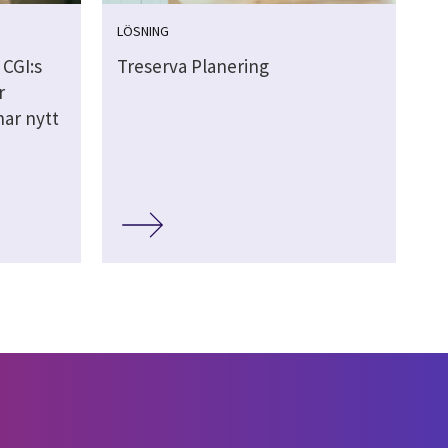
LÖSNING
 CGI:s
Treserva Planering
r
ar nytt