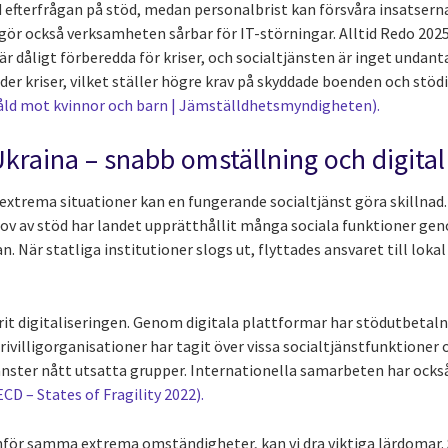
d efterfrågan på stöd, medan personalbrist kan försvåra insatserna
 gör också verksamheten sårbar för IT-störningar. Alltid Redo 202
r dåligt förberedda för kriser, och socialtjänsten är inget undant
under kriser, vilket ställer högre krav på skyddade boenden och stö
våld mot kvinnor och barn | Jämställdhetsmyndigheten).
kraina – snabb omställning och digital 
i extrema situationer kan en fungerande socialtjänst göra skillnad
hov av stöd har landet upprätthållit många sociala funktioner ge
. När statliga institutioner slogs ut, flyttades ansvaret till lokal
rit digitaliseringen. Genom digitala plattformar har stödutbetaln
Frivilligorganisationer har tagit över vissa socialtjänstfunktioner 
nster nått utsatta grupper. Internationella samarbeten har också s
CD – States of Fragility 2022).
inför samma extrema omständigheter, kan vi dra viktiga lärdomar.