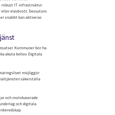
 robust IT-infrastruktur
r eller elavbrott. Dessutom
ser snabbt kan aktiveras
tjänst
a insatser. Kommuner bör ha
ka akuta behov. Digitala
näringslivet möjliggör
cialtjänsten säkerställa
ngar och molnbaserade
underlag och digitala
enberedskap.