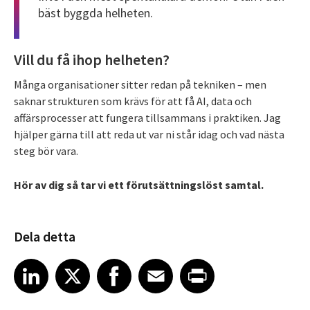
bäst byggda helheten.
Vill du få ihop helheten?
Många organisationer sitter redan på tekniken – men
saknar strukturen som krävs för att få AI, data och
affärsprocesser att fungera tillsammans i praktiken. Jag
hjälper gärna till att reda ut var ni står idag och vad nästa
steg bör vara.
Hör av dig så tar vi ett förutsättningslöst samtal.
Dela detta
Share article on LinkedIn
Share article on X
Share article on Facebook
Share article on Email
Share article on Print
LinkedIn
X
Facebook
Email
Print