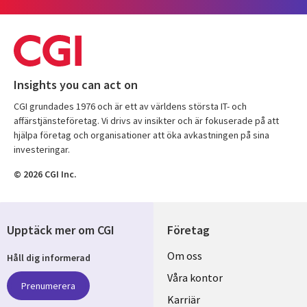
Insights you can act on
CGI grundades 1976 och är ett av världens största IT- och
affärstjänsteföretag. Vi drivs av insikter och är fokuserade på att
hjälpa företag och organisationer att öka avkastningen på sina
investeringar.
© 2026 CGI Inc.
Upptäck mer om CGI
Företag
Useful
Om oss
Håll dig informerad
links
Våra kontor
Prenumerera
SWEDEN
Karriär