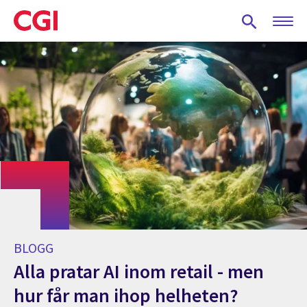
Skip
to
main
content
BLOGG
Alla pratar AI inom retail - men
hur får man ihop helheten?