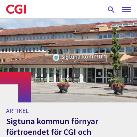
Skip
to
main
content
ARTIKEL
Sigtuna kommun förnyar
förtroendet för CGI och