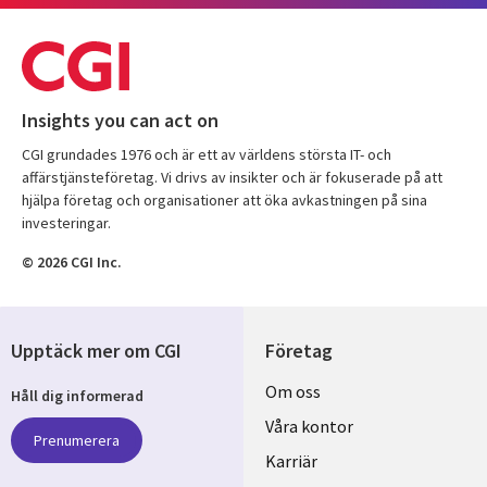
Insights you can act on
CGI grundades 1976 och är ett av världens största IT- och
affärstjänsteföretag. Vi drivs av insikter och är fokuserade på att
hjälpa företag och organisationer att öka avkastningen på sina
investeringar.
© 2026 CGI Inc.
Upptäck mer om CGI
Företag
Useful
Om oss
Håll dig informerad
links
Våra kontor
Prenumerera
SWEDEN
Karriär