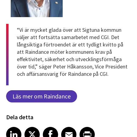
“Vi är mycket glada över att Sigtuna kommun
väljer att fortsätta samarbetet med CGI. Det
långsiktiga förtroendet är ett tydligt kvitto på
att Raindance möter kommunens krav på
effektivitet, säkerhet och utvecklingsförmåga
över tid,” säger Peter Håkansson, Vice President
och affärsansvarig för Raindance på CGI.
Läs mer om Raindance
Dela detta
Share article on LinkedIn
Share article on X
Share article on Facebook
Share article on Email
Share article on Print
LinkedIn
X
Facebook
Email
Print