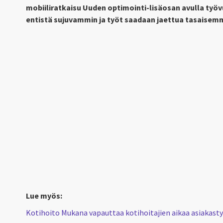
mobiiliratkaisu Uuden optimointi-lisäosan avulla työ
entistä sujuvammin ja työt saadaan jaettua tasaisem
Lue myös:
Kotihoito Mukana vapauttaa kotihoitajien aikaa asiakast