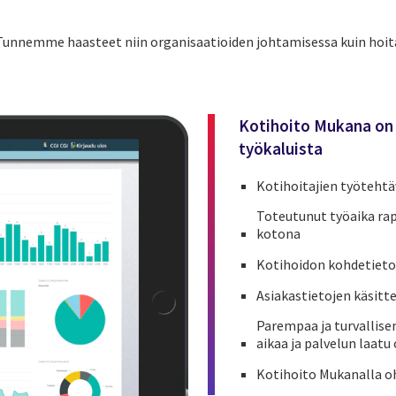
Tunnemme haasteet niin organisaatioiden johtamisessa kuin hoita
Kotihoito Mukana on
työkaluista
Kotihoitajien työtehtä
Toteutunut työaika rap
kotona
Kotihoidon kohdetietoj
Asiakastietojen käsitte
Parempaa ja turvallise
aikaa ja palvelun laatu
Kotihoito Mukanalla oh