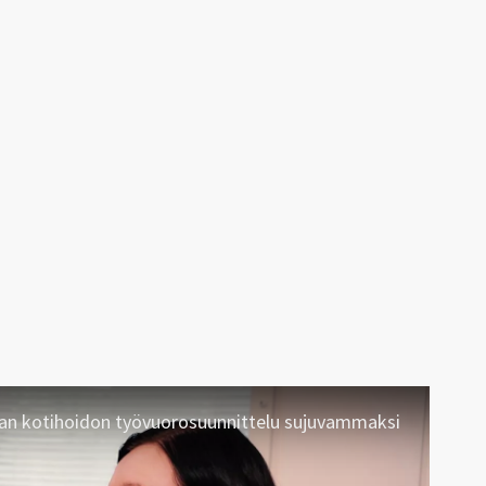
an kotihoidon työvuorosuunnittelu sujuvammaksi