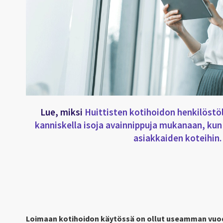
Lue, miksi
Huittisten kotihoidon henkilöstöl
kanniskella isoja avainnippuja mukanaan, kun
asiakkaiden koteihin.
Loimaan kotihoidon käytössä on ollut useamman vuod