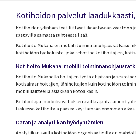
Kotihoidon palvelut laadukkaasti, 
Kotihoidon ydinhaasteet liittyvät ikääntyvään väestöön ja
saatavilla samassa suhteessa lisää.
Kotihoito Mukana on mobiili toiminnanohjausratkaisu liik
kotihoidon työkaluista, joka tehostaa kotihoitajien, koti
Kotihoito Mukana: mobiili toiminnanohjausratkai
Kotihoito Mukanalla hoitajien työtä ohjataan ja seurataan 
kotisairaanhoitajien, lähihoitajien kuin kotihoidon toimin
mobiililaitteella asiakkaan kotoa käsin.
Kotihoitajan mobiilisovelluksen avulla ajantasainen työl
laskiessa kotihoitaja pääsee käyttämään enemmän aikaa
Datan ja analytiikan hyödyntämien
Analytiikan avulla kotihoidon organisaatioilla on mahdol