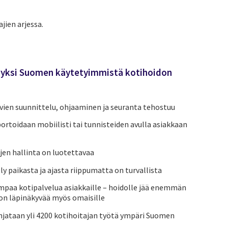
jien arjessa.
 yksi Suomen käytetyimmistä kotihoidon
vien suunnittelu, ohjaaminen ja seuranta tehostuu
ortoidaan mobiilisti tai tunnisteiden avulla asiakkaan
en hallinta on luotettavaa
ly paikasta ja ajasta riippumatta on turvallista
mpaa kotipalvelua asiakkaille – hoidolle jää enemmän
 on läpinäkyvää myös omaisille
jataan yli 4200 kotihoitajan työtä ympäri Suomen