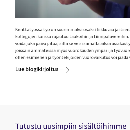
Kenttätyössä työ on suurimmaksi osaksi liikkuvaa ja itsen
kollegojen kanssa rajautuu taukoihin ja tiimipalavereihin.
voida joka päivä pitää, sillä se veisi samalla aikaa asiaka
joissain ammateissa myös vuorokauden ympäri ja työvuorot
ollen esimiehen ja työntekijöiden vuorovaikutus voi jäädä 
Lue blogikirjoitus
Tutustu uusimpiin sisältöihimme