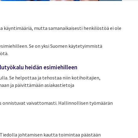
ja käyntimääriä, mutta samanaikaisesti henkilöstöä ei ole
 esimiehilleen. Se on yksi Suomen käytetyimmistä
yötä.
elutyökalu heidän esimiehilleen
la. Se helpottaa ja tehostaa niin kotihoitajien,
emaan ja päivittämään asiakastietoja
us onnistuvat vaivattomasti. Hallinnollisen työmäärän
. Tiedolla johtamisen kautta toimintaa päästään