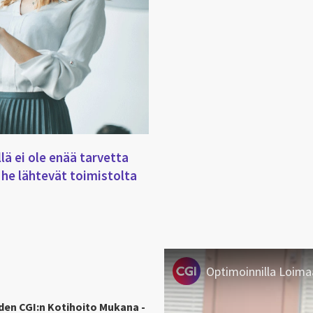
lä ei ole enää tarvetta
 he lähtevät toimistolta
Optimoinnilla Loima
en CGI:n Kotihoito Mukana -