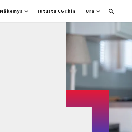
Näkemys
Tutustu CGI:hin
Ura