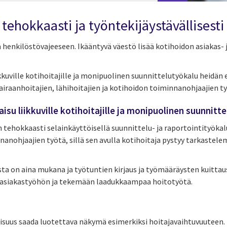
tehokkaasti ja työntekijäystävällisesti
 henkilöstövajeeseen. Ikääntyvä väestö lisää kotihoidon asiakas- 
kuville kotihoitajille ja monipuolinen suunnittelutyökalu heidän
sairaanhoitajien, lähihoitajien ja kotihoidon toiminnanohjaajien t
su liikkuville kotihoitajille ja monipuolinen suunnitt
tehokkaasti selainkäyttöisellä suunnittelu- ja raportointityökalul
nanohjaajien työtä, sillä sen avulla kotihoitaja pystyy tarkastel
ista on aina mukana ja työtuntien kirjaus ja työmääräysten kuitta
 asiakastyöhön ja tekemään laadukkaampaa hoitotyötä.
lisuus saada luotettava näkymä esimerkiksi hoitajavaihtuvuuteen