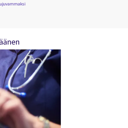
sujuvammaksi
n äänen