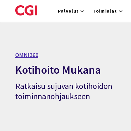
Skip
to
Palvelut
Toimialat
main
content
OMNI360
Kotihoito Mukana
Ratkaisu sujuvan kotihoidon
toiminnanohjaukseen