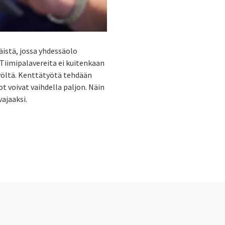
äistä, jossa yhdessäolo
 Tiimipalavereita ei kuitenkaan
styöltä. Kenttätyötä tehdään
 voivat vaihdella paljon. Näin
vajaaksi.