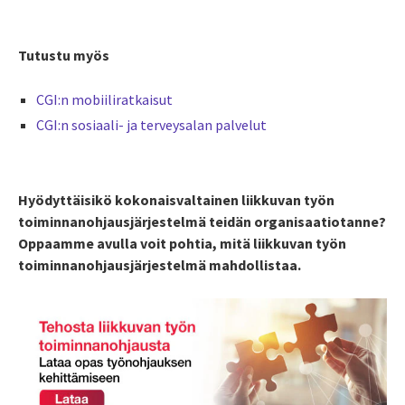
Tutustu myös
CGI:n mobiiliratkaisut
CGI:n sosiaali- ja terveysalan palvelut
Hyödyttäisikö kokonaisvaltainen liikkuvan työn
toiminnanohjausjärjestelmä teidän organisaatiotanne?
Oppaamme avulla voit pohtia, mitä liikkuvan työn
toiminnanohjausjärjestelmä mahdollistaa.