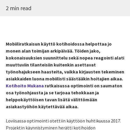
2 min read
Mobiiliratkaisun käyttö kotihoidossa helpottaa jo
monen alan toimijan arkipäivää. Töiden jako,
kokonaisuuksien suunnittelu sekä nopea reagointi alati
muuttuviin tilanteisiin kuitenkin asettavat
työnohajukseen haasteita, vaikka kirjausten tekeminen
asiakkaiden luona mobiilisti säästääkin hoitajien aikaa.
Kotihoito Mukana
ratkaisussa optimointi on saumaton
osa työnohjausta ja se tarjoaa tehokkaan ja
helppokäyttöisen tavan lisätä välittömään
asiakastyöhön käytettävää aikaa.
Loviisassa optimointi otettiin käyttöön huhtikuussa 2017.
Projektin käynnistyminen herätti kotihoidon