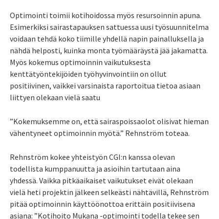
Optimointi toimii kotihoidossa myös resursoinnin apuna.
Esimerkiksi sairastapauksen sattuessa uusi työsuunnitelma
voidaan tehdä koko tiimille yhdellä napin painalluksella ja
nähdä helposti, kuinka monta työmääräystä jää jakamatta.
Myös kokemus optimoinnin vaikutuksesta
kenttätyöntekijöiden työhyvinvointiin on ollut
positiivinen, vaikkei varsinaista raportoitua tietoa asiaan
liittyen olekaan vielä saatu
”Kokemuksemme on, että sairaspoissaolot olisivat hieman
vähentyneet optimoinnin myötä.” Rehnström toteaa.
Rehnström kokee yhteistyön CGI:n kanssa olevan
todellista kumppanuutta ja asioihin tartutaan aina
yhdessä. Vaikka pitkäaikaiset vaikutukset eivät olekaan
vielä heti projektin jälkeen selkeästi nähtävillä, Rehnström
pitää optimoinnin käyttöönottoa erittäin positiivisena
asiana: ”Kotihoito Mukana -optimointi todella tekee sen