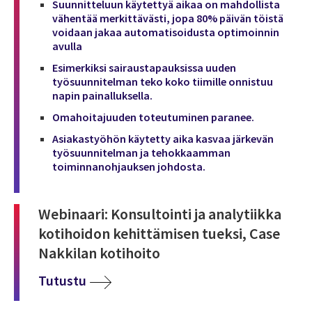
Suunnitteluun käytettyä aikaa on mahdollista
vähentää merkittävästi, jopa 80% päivän töistä
voidaan jakaa automatisoidusta optimoinnin
avulla
Esimerkiksi sairaustapauksissa uuden
työsuunnitelman teko koko tiimille onnistuu
napin painalluksella.
Omahoitajuuden toteutuminen paranee.
Asiakastyöhön käytetty aika kasvaa järkevän
työsuunnitelman ja tehokkaamman
toiminnanohjauksen johdosta.
Webinaari: Konsultointi ja analytiikka
kotihoidon kehittämisen tueksi, Case
Nakkilan kotihoito
Tutustu