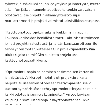
työntekijöissä aluksi paljon kysymyksiä ja ihmetystä, mutta
alkuinfon jälkeen tunnelmat olivat kuitenkin varovaisen
odottavat. Itse projektin aikana yhteistyö sujui
mutkattomasti ja projekti valmistui kaksi viikkoa etuajassa.
”Käyttöönottoprojektin aikana kaikki meni nappiin.
Loviisan kotihoidon henkilöstö tarttui aktiivisesti toimeen
jo heti projektin alusta asti ja heidän kanssaan oli suuri ilo
tehdä yhteistyötä”, kiittelee CGI:n projektipäällikkö
Piia
Hiukka
, joka toimi CGI:n puolesta projektissa
käyttöönottopäällikkönä.
”Optimointi -napin painaminen ensimmäisen kerran oli
jännittävää. Vaikka optimointia oli projektin aikana
harjoiteltu useaankin otteeseen testiympäristöissä, oli
tuotantoympäristössä tehty optimointi tietysti se mihin
kaikki odotus ja jännitys kulminoitui,” kertoo Loviisan
kaupungin sovellusneuvoja ja käyttöönottopäällikkö