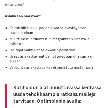
mitä lupaa.”
Asiakkaan haasteet:
Esimiehiltä kuluu paljon aikaa asiakaskäyntien
suunnitteluun
Muuttuneisiin tilanteisiin reagointi on hidasta ja
työlästä
Hoitajat vaihtuvat asiakkailla päivittäin
Useat asiakaskäynnit painottuvat aamulle samaan
aikaan
Välitöntä asiakastyöaikaa ei onnistuta nostamaan
Kotihoidon alati muuttuvassa kentässä
uusia tehokkaampia ratkaisumalleja
tarvitaan. Optimoinnin avulla: