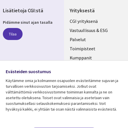
Lisätietoja CGI:stä
Yrityksestä
Useful
CGI yrityksenä
Pidämme sinut ajan tasalla
links
Vastuullisuus & ESG
Tilaa
FINLAND
Palvelut
Toimipisteet
Kumppanit
Seuraa meitä
Uutishuone
Evästeiden suostumus
Social
Ura CGI:llä
Käytämme omia ja kolmannen osapuolen evästeitämme sujuvan ja
Media
turvallisen verkkosivuston tarjoamiseksi. Jotkut ovat
FINLAND
välttämättömiä verkkosivustomme toiminnan kannalta ja ne on
asetettu oletuksena. Toiset ovat valinnaisia ​​ja asetetaan vain
Resurssikeskus
Lisätietoa
suostumuksellasi selauskokemuksesi parantamiseksi. Voit
hyväksyä kaikki, ei yhtään tai osan näistä valinnaisista evästeistä.
Library
Legal
Asiakastarinat
Tietosuoja
Links
FINLAND
Artikkelit
Tietosuojaseloste