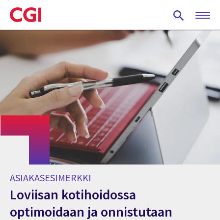
Skip
to
main
content
ASIAKASESIMERKKI
Loviisan kotihoidossa
optimoidaan ja onnistutaan