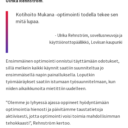
Ulrika Rehnström
.
Kotihoito Mukana -optimointi todella tekee sen
mitä lupaa.
- Ulrika Rehnström, sovellusneuvoja ja
käyttöönottopäällikkö, Loviisan kaupunki
Ensimmäinen optimointi onnistui täyttämään odotukset,
sillä melkein kaikki käynnit saatiin suunniteltua jo
ensimmäisellä napin painalluksella. Loputkin
työmääräykset saatiin istumaan työsuunnitelmaan, kun
niiden aikaikkunoita mietittiin uudelleen.
”Olemme jo lyhyessä ajassa oppineet hyödyntämään
optimointia hienosti ja päivitämme taustatietoja
aktiivisesti, jotta optimointi voisi toimia mahdollisimman
tehokkaasti”, Rehnström kertoo.