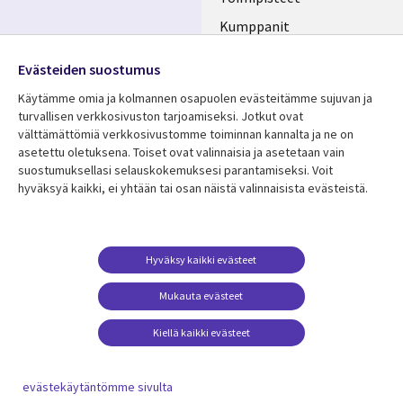
Kumppanit
Seuraa meitä
Uutishuone
Evästeiden suostumus
Social
Ura CGI:llä
Käytämme omia ja kolmannen osapuolen evästeitämme sujuvan ja
Media
turvallisen verkkosivuston tarjoamiseksi. Jotkut ovat
FINLAND
välttämättömiä verkkosivustomme toiminnan kannalta ja ne on
asetettu oletuksena. Toiset ovat valinnaisia ​​ja asetetaan vain
Resurssikeskus
Lisätietoa
suostumuksellasi selauskokemuksesi parantamiseksi. Voit
hyväksyä kaikki, ei yhtään tai osan näistä valinnaisista evästeistä.
Library
Legal
Asiakastarinat
Tietosuoja
Links
FINLAND
Artikkelit
Tietosuojaseloste
FINLAND
Blogit
Käyttöehdot
Hyväksy kaikki evästeet
Tapahtumat
Yhteystiedot
Mukauta evästeet
Podcastit
Evästeasetuksesi
Kiellä kaikki evästeet
Viewpoints
Katso lisää
evästekäytäntömme sivulta