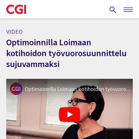
Skip
to
main
content
VIDEO
Optimoinnilla Loimaan
kotihoidon työvuorosuunnittelu
sujuvammaksi
Optimoinnilla Loimaan kotihoidon työvuorosuunnittelu sujuvammaksi