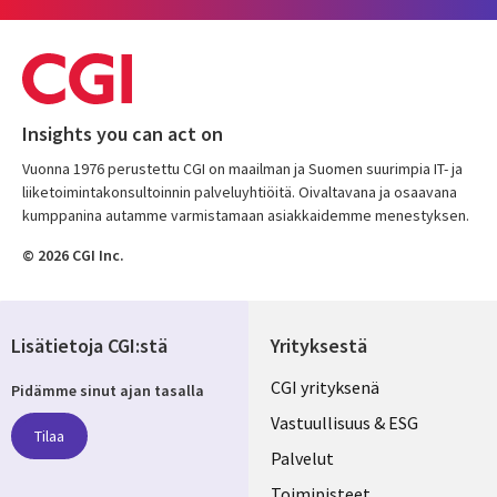
Insights you can act on
Vuonna 1976 perustettu CGI on maailman ja Suomen suurimpia IT- ja
liiketoimintakonsultoinnin palveluyhtiöitä. Oivaltavana ja osaavana
kumppanina autamme varmistamaan asiakkaidemme menestyksen.
© 2026 CGI Inc.
Lisätietoja CGI:stä
Yrityksestä
Useful
CGI yrityksenä
Pidämme sinut ajan tasalla
links
Vastuullisuus & ESG
Tilaa
FINLAND
Palvelut
Toimipisteet