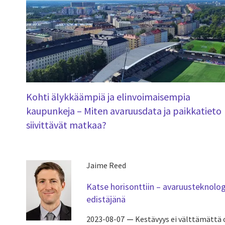
Kohti älykkäämpiä ja elinvoimaisempia
kaupunkeja – Miten avaruusdata ja paikkatieto
siivittävät matkaa?
Jaime Reed
Katse horisonttiin – avaruusteknolog
edistäjänä
2023-08-07
Kestävyys ei välttämättä 