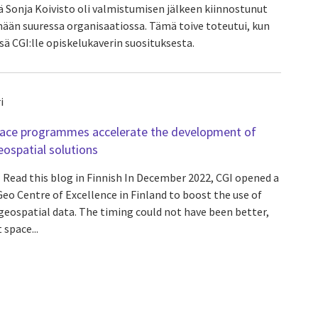
 Sonja Koivisto oli valmistumisen jälkeen kiinnostunut
än suuressa organisaatiossa. Tämä toive toteutui, kun
sä CGI:lle opiskelukaverin suosituksesta.
i
ace programmes accelerate the development of
ospatial solutions
Read this blog in Finnish In December 2022, CGI opened a
eo Centre of Excellence in Finland to boost the use of
 geospatial data. The timing could not have been better,
 space...