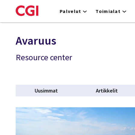
Skip
to
Palvelut
Toimialat
main
content
Avaruus
Resource center
Uusimmat
Artikkelit