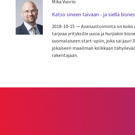
Mika Vuorio
Katso sineen taivaan - ja siellä bisn
2018-10-15
Avaruustoiminta on koko a
tarjoaa yrityksille uusia ja hurjiakin bi
suomalaiseen start-upiin, joka sai juuri
jokaiseen maailman kolkkaan tähyilevää
rakentajaan.