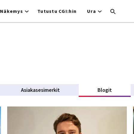
Näkemys
Tutustu CGI:hin
Ura
Asiakasesimerkit
Blogit
(active t