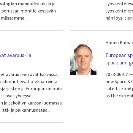
nologian mahdollisuuksia ja
työskentelevä
uo perustan monille kestävän
työskentelemä
 elämässämme.
hän löysi tien
Hannu Kämär
ät avaruus- ja
European sp
space and ge
et avaruuteen ovat kasvussa,
2023-06-07
slennot eivät olekaan vielä
new Space & G
usjärjestön ja Euroopan unionin
satellite and
it ovat yhdessä
as the current
an ja tekoälyn kanssa luomassa
iitti- ja paikannusdataa...