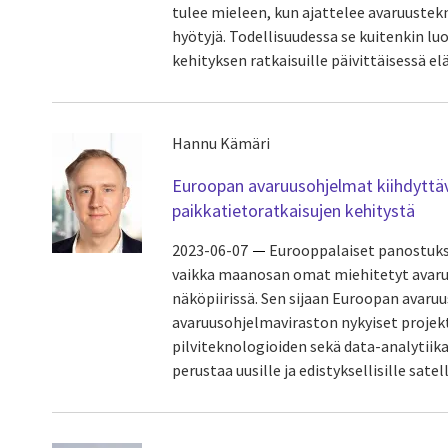
tulee mieleen, kun ajattelee avaruustek
hyötyjä. Todellisuudessa se kuitenkin l
kehityksen ratkaisuille päivittäisessä
Hannu Kämäri
Euroopan avaruusohjelmat kiihdyttäv
paikkatietoratkaisujen kehitystä
2023-06-07
Eurooppalaiset panostuks
vaikka maanosan omat miehitetyt avaruu
näköpiirissä. Sen sijaan Euroopan avaru
avaruusohjelmaviraston nykyiset projekt
pilviteknologioiden sekä data-analytiik
perustaa uusille ja edistyksellisille satell