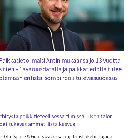
Paikkatieto imaisi Antin mukaansa jo 13 vuotta
sitten – “avaruusdatalla ja paikkatiedolla tulee
olemaan entistä isompi rooli tulevaisuudessa”
hitystä poikkitieteellisessä tiimissä – ison talon
det tukevat ammatillista kasvua
CGI:n Space & Geo -yksikössä ohjelmistokehittäjänä