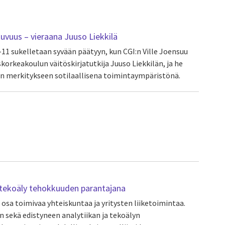
tuvuus – vieraana Juuso Liekkilä
–11 sukelletaan syvään päätyyn, kun CGI:n Ville Joensuu
orkeakoulun väitöskirjatutkija Juuso Liekkilän, ja he
n merkitykseen sotilaallisena toimintaympäristönä.
ja tekoäly tehokkuuden parantajana
 osa toimivaa yhteiskuntaa ja yritysten liiketoimintaa.
 sekä edistyneen analytiikan ja tekoälyn