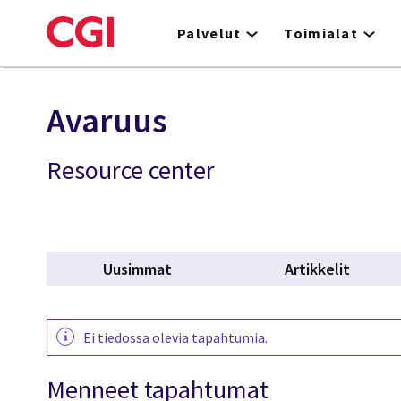
Skip
to
Palvelut
Toimialat
main
content
Avaruus
Resource center
Uusimmat
Artikkelit
Ei tiedossa olevia tapahtumia.
Menneet tapahtumat