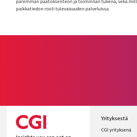
paremman päätöksenteon ja toiminnan tukena, sekä millai
paikkatiedon rooli tulevaisuuden palveluissa.
Yrityksestä
Useful
CGI yrityksenä