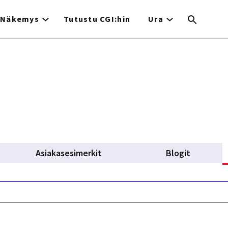
Näkemys
Tutustu CGI:hin
Ura
Asiakasesimerkit
Blogit