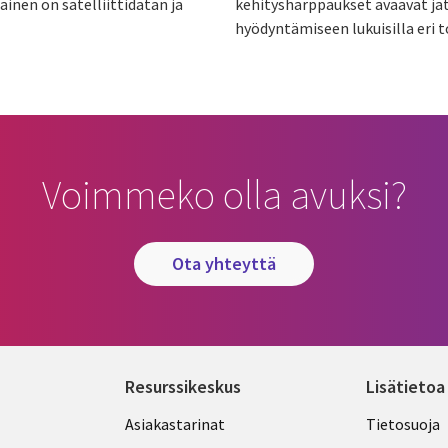
nen on satelliittidatan ja
kehitysharppaukset avaavat jat
hyödyntämiseen lukuisilla eri t
Voimmeko olla avuksi?
ota yhteyttä
Resurssikeskus
Lisätietoa
Library
Legal
Asiakastarinat
Tietosuoja