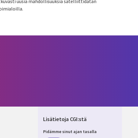
kuvasti uusia mahdollisuuksia satelliittidatan
oimialoilla.
Lisätietoja CGI:stä
Pidämme sinut ajan tasalla