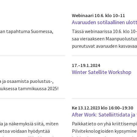
Webinaari 10.6. klo 10–11
Avaruuden sotilaallinen ulot
alan tapahtuma Suomessa,
Tässä webinaarissa 10.6. klo 10
saa vieraakseen Maanpuolustusk
pureutuvat avaruuden kasvavaa
17.–19.1.2024
Winter Satellite Workshop
a ja osaamista puolustus-,
eskuksessa tammikuussa 2025!
Ke 13.12.2023 klo 16:00–19:30
After Work: Satelliittidata 
 ja näkemyksiä siitä, miten
Paikkatieto on yhä kriittisempi
tietoa voidaan hyödyntää
Pilviteknologioiden kypsyminen