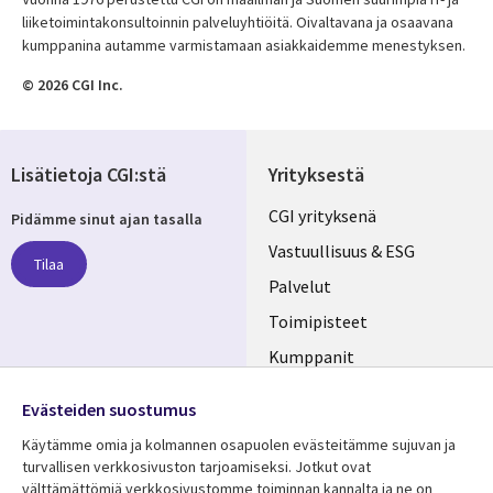
liiketoimintakonsultoinnin palveluyhtiöitä. Oivaltavana ja osaavana
kumppanina autamme varmistamaan asiakkaidemme menestyksen.
© 2026 CGI Inc.
Lisätietoja CGI:stä
Yrityksestä
Useful
CGI yrityksenä
Pidämme sinut ajan tasalla
links
Vastuullisuus & ESG
Tilaa
FINLAND
Palvelut
Toimipisteet
Kumppanit
Seuraa meitä
Uutishuone
Evästeiden suostumus
Social
Ura CGI:llä
Käytämme omia ja kolmannen osapuolen evästeitämme sujuvan ja
Media
turvallisen verkkosivuston tarjoamiseksi. Jotkut ovat
FINLAND
välttämättömiä verkkosivustomme toiminnan kannalta ja ne on