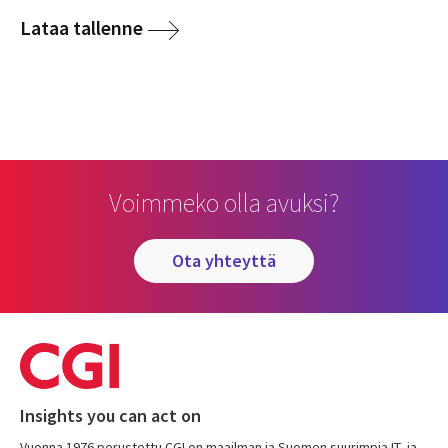
Lataa tallenne
Voimmeko olla avuksi?
ota yhteyttä
Insights you can act on
Vuonna 1976 perustettu CGI on maailman ja Suomen suurimpia IT- ja