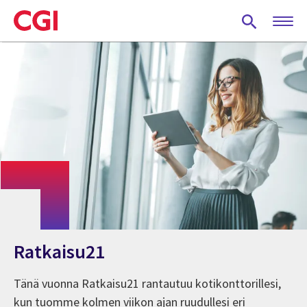
Skip
to
main
content
Ratkaisu21
Tänä vuonna Ratkaisu21 rantautuu kotikonttorillesi,
kun tuomme kolmen viikon ajan ruudullesi eri