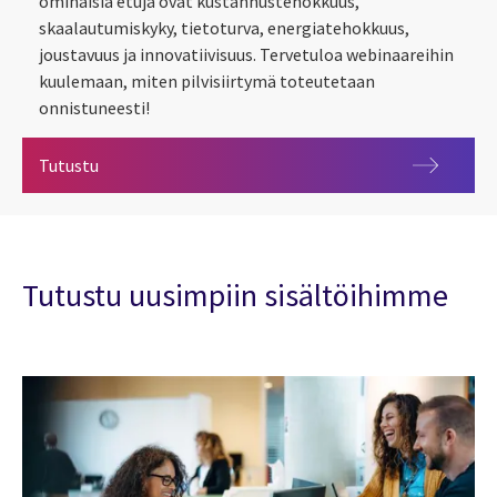
ominaisia etuja ovat kustannustehokkuus,
skaalautumiskyky, tietoturva, energiatehokkuus,
joustavuus ja innovatiivisuus. Tervetuloa webinaareihin
kuulemaan, miten pilvisiirtymä toteutetaan
onnistuneesti!
Matkalla pilveen
Tutustu
Tutustu uusimpiin sisältöihimme