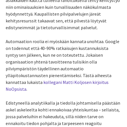
asiakkaiden kautta tulleella rahoituksella tehty kehitystyö
niin ominaisuuksien kuin turvallisuuden näkökulmasta
hyödynnettyä. Kaupallisten pilvipalvelujen järeät
kehitysresurssit takaavat sen, että pilvestä löytyvät
edistyneimmät ja tietoturvallisimmat palvelut.
Automaation roolia ei myöskään kannata unohtaa. Google
on todennut että 40-90% ratkaisujen kustannuksista
syntyy sen jälkeen, kun ne on toteutettu. Jokaisen
organisaation yhtenä tavoitteena tulisikin olla
pilviympäristön täydellinen automaatio
ylläpitokustannusten pienentämiseksi. Tästä aiheesta
kannattaa lukaista
kollegani Matti Koljosen kirjoitus
NoOpsista
.
Edistyneellä analytiikalla ja tiedolla johtamisella päästään
askel askeleelta kohti ennakoivaa yhteiskuntaa – sellaista,
jossa palveluihin ei hakeuduta, sillä niiden tarve on
ennakoitu tiedon pohjalta ja tarpeeseen reagoitu