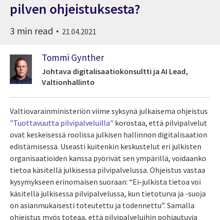
pilven ohjeistuksesta?
3 min read
21.04.2021
Tommi Gynther
Johtava digitalisaatiokonsultti ja AI Lead,
Valtionhallinto
Valtiovarainministeriön viime syksynä julkaisema ohjeistus
"Tuottavuutta pilvipalveluilla"
korostaa, että pilvipalvelut
ovat keskeisessä roolissa julkisen hallinnon digitalisaation
edistämisessä. Useasti kuitenkin keskustelut eri julkisten
organisaatioiden kanssa pyörivät sen ympärillä, voidaanko
tietoa käsitellä julkisessa pilvipalvelussa. Ohjeistus vastaa
kysymykseen erinomaisen suoraan: “Ei-julkista tietoa voi
käsitellä julkisessa pilvipalvelussa, kun tietoturva ja -suoja
on asianmukaisesti toteutettu ja todennettu”. Samalla
ohjeistus myös toteaa, että pilvipalveluihin pohjautuvia