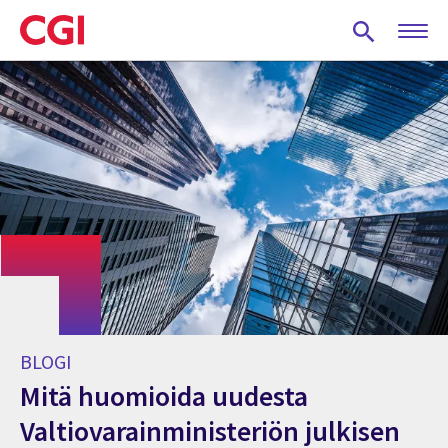
Skip
to
main
content
BLOGI
Mitä huomioida uudesta
Valtiovarainministeriön julkisen