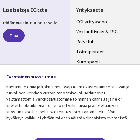
Lisätietoja CGI:stä
Yrityksestä
Useful
CGI yrityksenä
Pidämme sinut ajan tasalla
links
Vastuullisuus & ESG
Tilaa
FINLAND
Palvelut
Toimipisteet
Kumppanit
Seuraa meitä
Uutishuone
Evästeiden suostumus
Social
Ura CGI:llä
Käytämme omia ja kolmannen osapuolen evästeitämme sujuvan ja
Media
turvallisen verkkosivuston tarjoamiseksi. Jotkut ovat
FINLAND
välttämättömiä verkkosivustomme toiminnan kannalta ja ne on
asetettu oletuksena. Toiset ovat valinnaisia ​​ja asetetaan vain
Resurssikeskus
Lisätietoa
suostumuksellasi selauskokemuksesi parantamiseksi. Voit
hyväksyä kaikki, ei yhtään tai osan näistä valinnaisista evästeistä.
Library
Legal
Asiakastarinat
Tietosuoja
Links
FINLAND
Artikkelit
Tietosuojaseloste