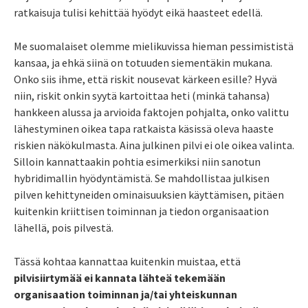
ratkaisuja tulisi kehittää hyödyt eikä haasteet edellä.
Me suomalaiset olemme mielikuvissa hieman pessimististä
kansaa, ja ehkä siinä on totuuden siementäkin mukana.
Onko siis ihme, että riskit nousevat kärkeen esille? Hyvä
niin, riskit onkin syytä kartoittaa heti (minkä tahansa)
hankkeen alussa ja arvioida faktojen pohjalta, onko valittu
lähestyminen oikea tapa ratkaista käsissä oleva haaste
riskien näkökulmasta. Aina julkinen pilvi ei ole oikea valinta.
Silloin kannattaakin pohtia esimerkiksi niin sanotun
hybridimallin hyödyntämistä. Se mahdollistaa julkisen
pilven kehittyneiden ominaisuuksien käyttämisen, pitäen
kuitenkin kriittisen toiminnan ja tiedon organisaation
lähellä, pois pilvestä.
Tässä kohtaa kannattaa kuitenkin muistaa, että
pilvisiirtymää ei kannata lähteä tekemään
organisaation toiminnan ja/tai yhteiskunnan