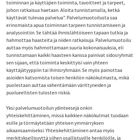
toiminnan ja käyttäjien toiminta, tavoitteet ja tarpeet,
johon ratkaisua haetaan. Aloita tunnistamalla, ketkä
käyttävät tulevaa palvelua". Palvelumuotoilusta saa
erinomaista apua toiminnan tarpeen tunnistamiseen ja
analysointiin. Se tähtää ihmislähtöiseen tapaan tutkia ja
hahmottaa haasteita ja niiden ratkaisuja. Palvelumuotoilu
auttaa myös hahmottamaan suuria kokonaisuuksia, eli
tunnistamaan kaikki haasteen kanssa painivat sidosryhmät
sen sijaan, että toiminta keskittyisi vain yhteen
käyttäjätyyppiin tai ihmisryhmään. Se myös painottaa
asioiden katsomista toisen henkilön näkökulmasta, mikä
puolestaan auttaa vähentämään värittyneiden ja
puolueellisten tulosten riskiä.
Yksi palvelumuotoilun ydinteesejä onkin
yhteiskehittäminen, missä kaikkien näkökulmat tuodaan
esille ja törmäytetään yhteisen ymmärryksen
aikaansaamiseksi. Yhteiskehittäminen antaa myös
merkityksellisyyttä siihen osallistuville henkilöille, ja