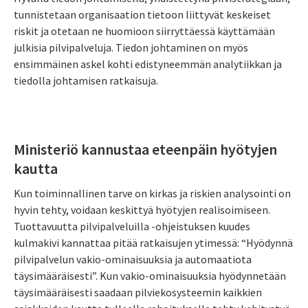
tunnistetaan organisaation tietoon liittyvät keskeiset
riskit ja otetaan ne huomioon siirryttäessä käyttämään
julkisia pilvipalveluja. Tiedon johtaminen on myös
ensimmäinen askel kohti edistyneemmän analytiikkan ja
tiedolla johtamisen ratkaisuja.
Ministeriö kannustaa eteenpäin hyötyjen
kautta
Kun toiminnallinen tarve on kirkas ja riskien analysointi on
hyvin tehty, voidaan keskittyä hyötyjen realisoimiseen.
Tuottavuutta pilvipalveluilla -ohjeistuksen kuudes
kulmakivi kannattaa pitää ratkaisujen ytimessä: “Hyödynnä
pilvipalvelun vakio-ominaisuuksia ja automaatiota
täysimääräisesti”. Kun vakio-ominaisuuksia hyödynnetään
täysimääräisesti saadaan pilviekosysteemin kaikkien