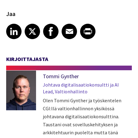
Jaa
Share article on LinkedIn
Share article on X
Share article on Facebook
Share article on Email
Share article on Print
LinkedIn
X
Facebook
Email
Print
KIRJOITTAJASTA
Tommi Gynther
Johtava digitalisaatiokonsultti ja AI
Lead, Valtionhallinto
Olen Tommi Gynther ja työskentelen
CGI:llä valtionhallinnon yksikössä
johtavana digitalisaatiokonsulttina.
Taustani ovat sovelluskehityksen ja
arkkitehtuurin puolelta mutta tänä