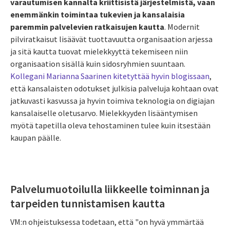
varautumisen kannalta kriittisistä järjestelmistä, vaan
enemmänkin toimintaa tukevien ja kansalaisia
paremmin palvelevien ratkaisujen kautta
. Modernit
pilviratkaisut lisäävät tuottavuutta organisaation arjessa
ja sitä kautta tuovat mielekkyyttä tekemiseen niin
organisaation sisällä kuin sidosryhmien suuntaan.
Kollegani Marianna Saarinen kitetyttää hyvin blogissaan
,
että kansalaisten odotukset julkisia palveluja kohtaan ovat
jatkuvasti kasvussa ja hyvin toimiva teknologia on digiajan
kansalaiselle oletusarvo. Mielekkyyden lisääntymisen
myötä tapetilla oleva tehostaminen tulee kuin itsestään
kaupan päälle.
Palvelumuotoilulla liikkeelle toiminnan ja
tarpeiden tunnistamisen kautta
VM:n ohjeistuksessa todetaan, että "on hyvä ymmärtää