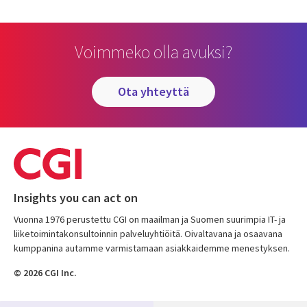
Voimmeko olla avuksi?
ota yhteyttä
Insights you can act on
Vuonna 1976 perustettu CGI on maailman ja Suomen suurimpia IT- ja
liiketoimintakonsultoinnin palveluyhtiöitä. Oivaltavana ja osaavana
kumppanina autamme varmistamaan asiakkaidemme menestyksen.
© 2026 CGI Inc.