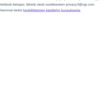
cebook
n Email
cle on Print