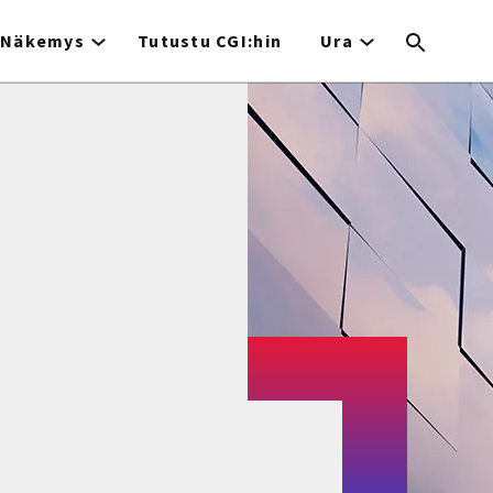
Näkemys
Tutustu CGI:hin
Ura