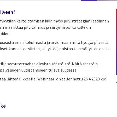
pilveen?
 nykytilan kartoittamisen kuin myös pilvistrategian laadinnan
n määrittää pilvivalmius ja siirtymispolku kullekin
ioiden.
 useasta eri näkökulmasta ja arvioimaan mitä hyötyä pilvestä
set kannattaa siirtää, säilyttää, poistaa tai sisällyttää osaksi
lä saavutettavissa olevista säästöistä. Näitä säästöjä
palveluiden uudistamiseen tulevaisuudessa.
aa lähteä liikkeelle! Webinaari on tallennettu 26.4.2023 klo
ake