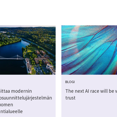
BLOGI
mittaa modernin
The next AI race will be
osuunnittelujärjestelmän
trust
Suomen
ntialueelle