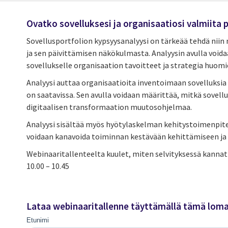
Ovatko sovelluksesi ja organisaatiosi valmiita 
Sovellusportfolion kypsyysanalyysi on tärkeää tehdä niin
ja sen päivittämisen näkökulmasta. Analyysin avulla voidaa
sovellukselle organisaation tavoitteet ja strategia huom
Analyysi auttaa organisaatioita inventoimaan sovelluksia
on saatavissa. Sen avulla voidaan määrittää, mitkä sovelluk
digitaalisen transformaation muutosohjelmaa.
Analyysi sisältää myös hyötylaskelman kehitystoimenpiteil
voidaan kanavoida toiminnan kestävään kehittämiseen ja 
Webinaaritallenteelta kuulet, miten selvityksessä kannatt
10.00 – 10.45
Lataa webinaaritallenne täyttämällä tämä lom