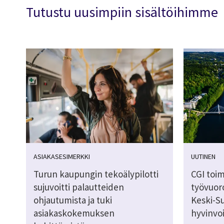
Tutustu uusimpiin sisältöihimme
ASIAKASESIMERKKI
UUTINEN
Turun kaupungin tekoälypilotti
CGI toi
sujuvoitti palautteiden
työvuor
ohjautumista ja tuki
Keski-
asiakaskokemuksen
hyvinvoi