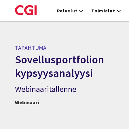
Skip
to
Palvelut
Toimialat
main
content
TAPAHTUMA
Sovellusportfolion
kypsyysanalyysi
Webinaaritallenne
Webinaari