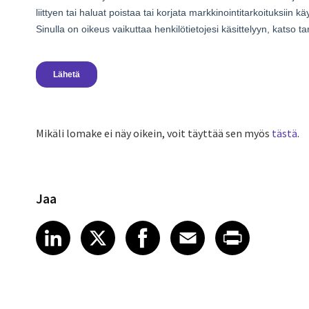
Mikäli lomake ei näy oikein, voit täyttää sen myös
tästä
.
Jaa
Share article on LinkedIn
Share article on X
Share article on Fa
Share article o
Share arti
LinkedIn
X
Facebook
Email
Print