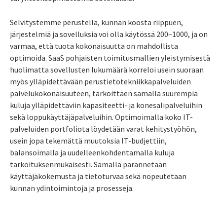
Selvitystemme perustella, kunnan koosta riippuen,
järjestelmiä ja sovelluksia voi olla käytössä 200–1000, ja on
varmaa, että tuota kokonaisuutta on mahdollista
optimoida. SaaS pohjaisten toimitusmallien yleistymisestä
huolimatta sovellusten lukumäärä korreloi usein suoraan
myös ylläpidettävään perustietotekniikkapalveluiden
palvelukokonaisuuteen, tarkoittaen samalla suurempia
kuluja ylläpidettäviin kapasiteetti- ja konesalipalveluihin
sekä loppukäyttäjäpalveluihin. Optimoimalla koko IT-
palveluiden portfoliota löydetään varat kehitystyöhön,
usein jopa tekemättä muutoksia IT-budjettiin,
balansoimalla ja uudelleenkohdentamalla kuluja
tarkoituksenmukaisesti. Samalla parannetaan
käyttäjäkokemusta ja tietoturvaa sekä nopeutetaan
kunnan ydintoimintoja ja prosesseja.