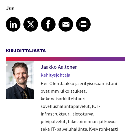
Jaa
Share article on LinkedIn
Share article on X
Share article on Facebook
Share article on Email
Share article on Print
LinkedIn
X
Facebook
Email
Print
KIRJOITTAJASTA
Jaakko Aaltonen
Kehitysjohtaja
Hei! Olen Jaakko ja erityisosaamistani
ovat mm. ulkoistukset,
kokonaisarkkitehtuuri,
sovellushallintapalvelut, ICT-
infrastruktuuri, tietoturva,
pilvipalvelut, liiketoiminnan jatkuvuus
sekä IT-palveluhallinta. Kysy rohkeasti