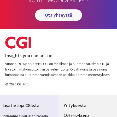
ota yhteyttä
Insights you can act on
Vuonna 1976 perustettu CGI on maailman ja Suomen suurimpia IT- ja
liiketoimintakonsultoinnin palveluyhtiöitä. Oivaltavana ja osaavana
kumppanina autamme varmistamaan asiakkaidemme menestyksen.
© 2026 CGI Inc.
Lisätietoja CGI:stä
Yrityksestä
Useful
CGI yrityksenä
Pidämme sinut ajan tasalla