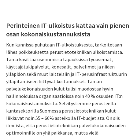
Perinteinen IT-ulkoistus kattaa vain pienen
osan kokonaiskustannuksista
Kun kunnissa puhutaan IT-ulkoistuksesta, tarkoitetaan
lähes poikkeuksetta perustietotekniikan ulkoistamista.
Tämä käsittää useimmissa tapauksissa työasemat,
käyttäjätukipalvelut, konesalit, palvelimet ja niiden
ylläpidon sekä muut laitteisiin ja IT-perusinfrastruktuurin
ylläpitämiseen liittyvät kustannukset. Tämän
palvelukokonaisuuden kulut tulisi muodostaa hyvin
hallinnoiduissa organisaatioissa noin 40 % osuuden IT:n
kokonaiskustannuksista. Selvitystemme perusteella
kuntasektorilla Suomessa perustietotekniikan kulut
liikkuvat noin 55 – 60% asteikolla IT-budjetista. On siis
ilmeistä, että perustietotekniikan palvelukokonaisuuden
optimoinnille on yhä paikkansa, mutta vielä