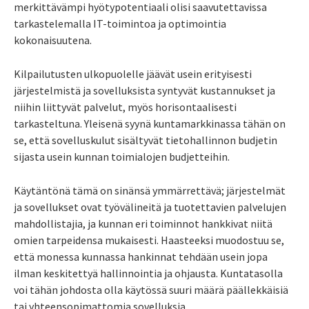
merkittävämpi hyötypotentiaali olisi saavutettavissa
tarkastelemalla IT-toimintoa ja optimointia
kokonaisuutena.
Kilpailutusten ulkopuolelle jäävät usein erityisesti
järjestelmistä ja sovelluksista syntyvät kustannukset ja
niihin liittyvät palvelut, myös horisontaalisesti
tarkasteltuna. Yleisenä syynä kuntamarkkinassa tähän on
se, että sovelluskulut sisältyvät tietohallinnon budjetin
sijasta usein kunnan toimialojen budjetteihin.
Käytäntönä tämä on sinänsä ymmärrettävä; järjestelmät
ja sovellukset ovat työvälineitä ja tuotettavien palvelujen
mahdollistajia, ja kunnan eri toiminnot hankkivat niitä
omien tarpeidensa mukaisesti. Haasteeksi muodostuu se,
että monessa kunnassa hankinnat tehdään usein jopa
ilman keskitettyä hallinnointia ja ohjausta. Kuntatasolla
voi tähän johdosta olla käytössä suuri määrä päällekkäisiä
tai yhteensopimattomia sovelluksia.