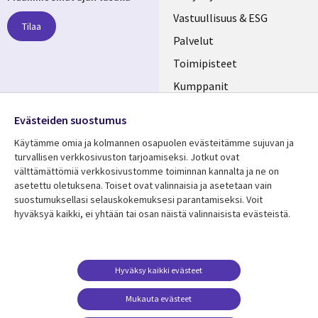
links
Vastuullisuus & ESG
Tilaa
FINLAND
Palvelut
Toimipisteet
Kumppanit
Seuraa meitä
Uutishuone
Evästeiden suostumus
Social
Ura CGI:llä
Käytämme omia ja kolmannen osapuolen evästeitämme sujuvan ja
Media
turvallisen verkkosivuston tarjoamiseksi. Jotkut ovat
FINLAND
välttämättömiä verkkosivustomme toiminnan kannalta ja ne on
asetettu oletuksena. Toiset ovat valinnaisia ​​ja asetetaan vain
Resurssikeskus
Lisätietoa
suostumuksellasi selauskokemuksesi parantamiseksi. Voit
hyväksyä kaikki, ei yhtään tai osan näistä valinnaisista evästeistä.
Library
Legal
Asiakastarinat
Tietosuoja
Links
FINLAND
Artikkelit
Tietosuojaseloste
FINLAND
Blogit
Käyttöehdot
Hyväksy kaikki evästeet
Tapahtumat
Yhteystiedot
Mukauta evästeet
Podcastit
Evästeasetuksesi