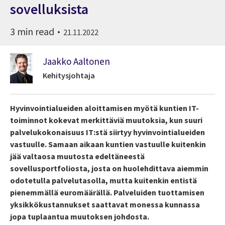
sovelluksista
3 min read
21.11.2022
Jaakko Aaltonen
Kehitysjohtaja
Hyvinvointialueiden aloittamisen myötä kuntien IT-
toiminnot kokevat merkittäviä muutoksia, kun suuri
palvelukokonaisuus IT:stä siirtyy hyvinvointialueiden
vastuulle. Samaan aikaan kuntien vastuulle kuitenkin
jää valtaosa muutosta edeltäneestä
sovellusportfoliosta, josta on huolehdittava aiemmin
odotetulla palvelutasolla, mutta kuitenkin entistä
pienemmällä euromäärällä. Palveluiden tuottamisen
yksikkökustannukset saattavat monessa kunnassa
jopa tuplaantua muutoksen johdosta.