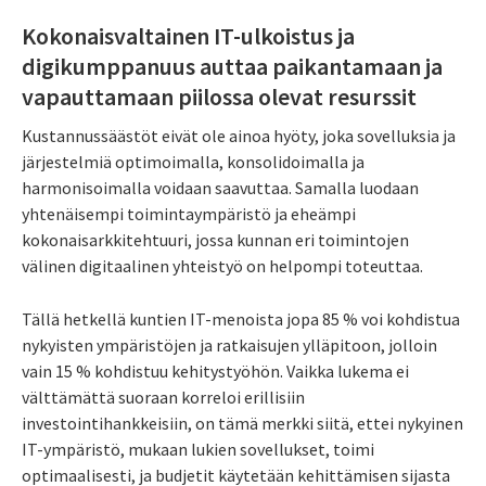
Kokonaisvaltainen IT-ulkoistus ja
digikumppanuus auttaa paikantamaan ja
vapauttamaan piilossa olevat resurssit
Kustannussäästöt eivät ole ainoa hyöty, joka sovelluksia ja
järjestelmiä optimoimalla, konsolidoimalla ja
harmonisoimalla voidaan saavuttaa. Samalla luodaan
yhtenäisempi toimintaympäristö ja eheämpi
kokonaisarkkitehtuuri, jossa kunnan eri toimintojen
välinen digitaalinen yhteistyö on helpompi toteuttaa.
Tällä hetkellä kuntien IT-menoista jopa 85 % voi kohdistua
nykyisten ympäristöjen ja ratkaisujen ylläpitoon, jolloin
vain 15 % kohdistuu kehitystyöhön. Vaikka lukema ei
välttämättä suoraan korreloi erillisiin
investointihankkeisiin, on tämä merkki siitä, ettei nykyinen
IT-ympäristö, mukaan lukien sovellukset, toimi
optimaalisesti, ja budjetit käytetään kehittämisen sijasta