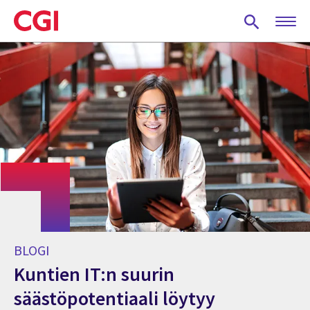
Skip
to
main
content
BLOGI
Kuntien IT:n suurin
säästöpotentiaali löytyy