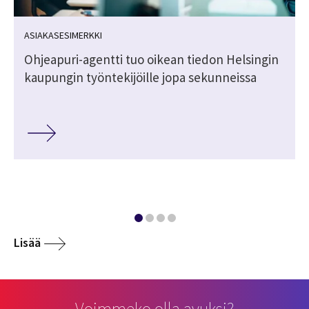
ASIAKASESIMERKKI
Ohjeapuri-agentti tuo oikean tiedon Helsingin
kaupungin työntekijöille jopa sekunneissa
Lisää
Voimmeko olla avuksi?