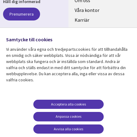
Useful
Om oss
Håll dig informerad
links
Våra kontor
Prenumerera
SWEDEN
Karriär
Hållbarhet
Samtycke till cookies
Följ oss
Vi använder våra egna och tredjepartscookies för att tillhandahålla
Social
en smidig och säker webbplats. Vissa är nödvändiga för att vår
Media
webbplats ska fungera och är inställda som standard. Andra är
SWEDEN
valfria och ställs endast in med ditt samtycke för att förbättra din
webbupplevelse. Du kan acceptera alla, inga eller vissa av dessa
valfria cookies.
Resurscenter
Support
Library
Legal
Kundcase
Integritet och
dataskydd
Links
SWEDEN
Nyheter
Acceptera alla cookies
Accessibility
SWEDEN
Artiklar
Anpassa cookies
Terms of Use
Blogg
Hantering av cookies
Avvisa alla cookies
Event