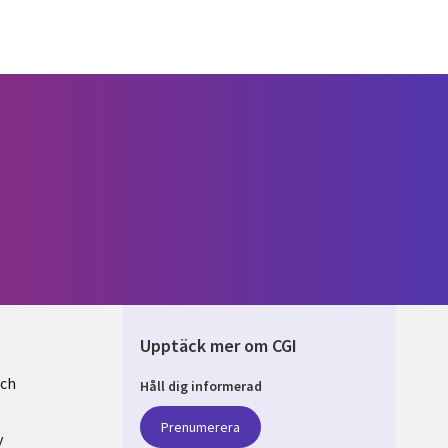
Upptäck mer om CGI
och
Håll dig informerad
EN
Prenumerera
y