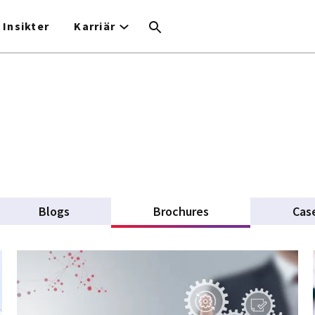
Insikter
Karriär
Blogs
Brochures
(active tab)
Cas