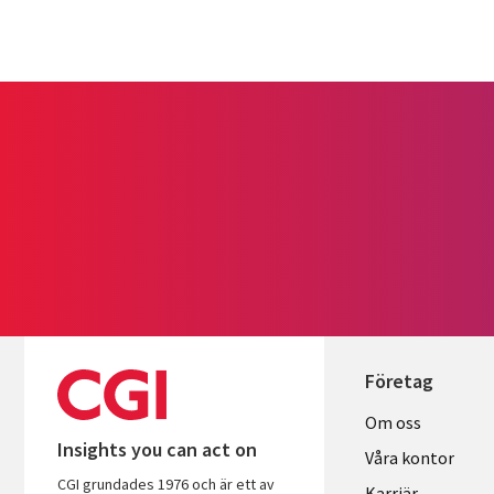
Företag
Useful
Om oss
Insights you can act on
links
Våra kontor
CGI grundades 1976 och är ett av
Karriär