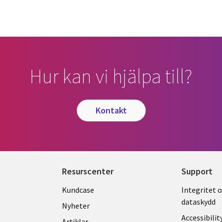
Hur kan vi hjälpa till?
kontakt
Resurscenter
Support
Library
Legal
Kundcase
Integritet 
dataskydd
Links
SWED
Nyheter
Accessibilit
Artiklar