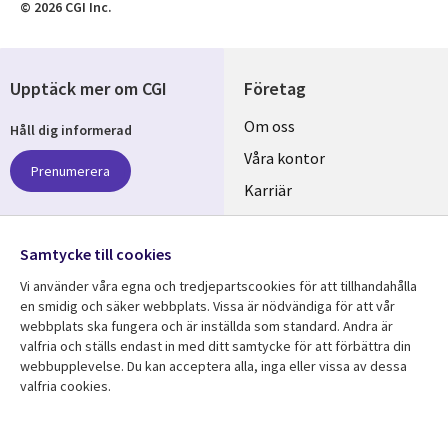
© 2026 CGI Inc.
Upptäck mer om CGI
Företag
Useful
Om oss
Håll dig informerad
links
Våra kontor
Prenumerera
SWEDEN
Karriär
Hållbarhet
Samtycke till cookies
Följ oss
Vi använder våra egna och tredjepartscookies för att tillhandahålla
Social
en smidig och säker webbplats. Vissa är nödvändiga för att vår
Media
webbplats ska fungera och är inställda som standard. Andra är
SWEDEN
valfria och ställs endast in med ditt samtycke för att förbättra din
webbupplevelse. Du kan acceptera alla, inga eller vissa av dessa
valfria cookies.
Resurscenter
Support
Library
Legal
Kundcase
Integritet och