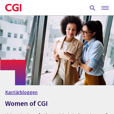
Skip
to
main
content
Karriärbloggen
Women of CGI