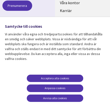
links
Våra kontor
Prenumerera
SWEDEN
Karriär
Hållbarhet
Samtycke till cookies
Följ oss
Vi använder våra egna och tredjepartscookies för att tillhandahålla
Social
en smidig och säker webbplats. Vissa är nödvändiga för att vår
Media
webbplats ska fungera och är inställda som standard. Andra är
SWEDEN
valfria och ställs endast in med ditt samtycke för att förbättra din
webbupplevelse. Du kan acceptera alla, inga eller vissa av dessa
valfria cookies.
Resurscenter
Support
Library
Legal
Kundcase
Integritet och
dataskydd
Links
SWEDEN
Nyheter
Acceptera alla cookies
Accessibility
SWEDEN
Artiklar
Anpassa cookies
Terms of Use
Blogg
Hantering av cookies
Avvisa alla cookies
Event
Viewpoints