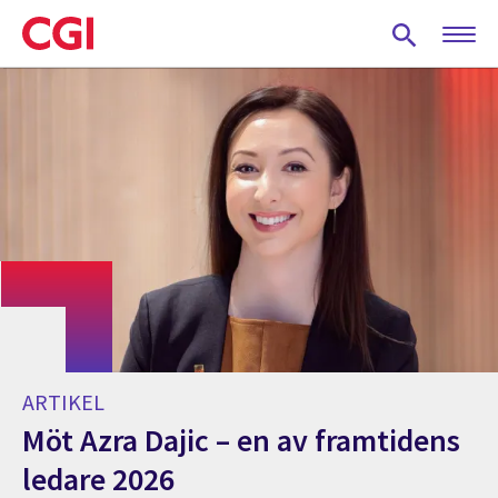
Skip
to
main
content
ARTIKEL
Möt Azra Dajic – en av framtidens
ledare 2026