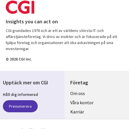
Insights you can act on
CGI grundades 1976 och är ett av världens största IT- och
affärstjänsteföretag. Vi drivs av insikter och är fokuserade på att
hjälpa företag och organisationer att öka avkastningen på sina
investeringar.
© 2026 CGI Inc.
Upptäck mer om CGI
Företag
Useful
Om oss
Håll dig informerad
links
Våra kontor
Prenumerera
SWEDEN
Karriär
Hållbarhet