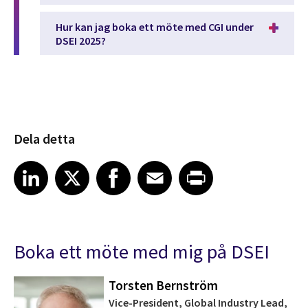
Hur kan jag boka ett möte med CGI under
DSEI 2025?
Dela detta
Share article on LinkedIn
Share article on X
Share article on Facebook
Share article on Email
Share article on Print
LinkedIn
X
Facebook
Email
Print
Boka ett möte med mig på DSEI
Torsten Bernström
Vice-President, Global Industry Lead,