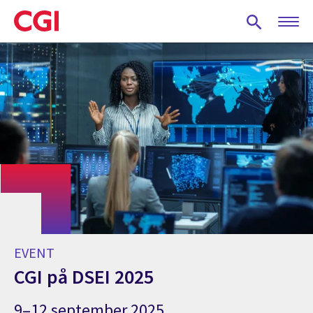
Skip
to
main
content
EVENT
CGI på DSEI 2025
9–12 september 2025