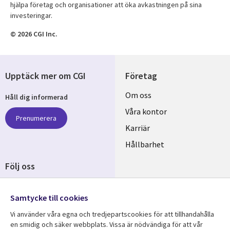
hjälpa företag och organisationer att öka avkastningen på sina
investeringar.
© 2026 CGI Inc.
Upptäck mer om CGI
Företag
Useful
Om oss
Håll dig informerad
links
Våra kontor
Prenumerera
SWEDEN
Karriär
Hållbarhet
Följ oss
Social
Media
Samtycke till cookies
SWEDEN
Vi använder våra egna och tredjepartscookies för att tillhandahålla
en smidig och säker webbplats. Vissa är nödvändiga för att vår
Resurscenter
Support