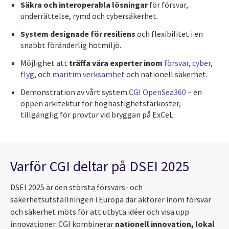
Säkra och interoperabla lösningar
för försvar,
underrättelse, rymd och cybersäkerhet.
System designade för resiliens
och flexibilitet i en
snabbt föränderlig hotmiljö.
Möjlighet att
träffa våra experter inom
försvar
,
cyber
,
flyg
, och
maritim verksamhet
och nationell säkerhet.
Demonstration av vårt system
CGI OpenSea360
– en
öppen arkitektur för höghastighetsfarkoster,
tillgänglig för provtur vid bryggan på ExCeL.
Varför CGI deltar på DSEI 2025
DSEI 2025 är den största försvars- och
säkerhetsutställningen i Europa där aktörer inom försvar
och säkerhet möts för att utbyta idéer och visa upp
innovationer. CGI kombinerar
nationell innovation, lokal