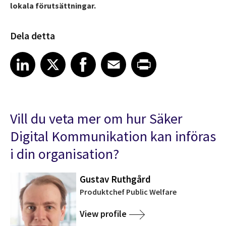
lokala förutsättningar.
Dela detta
Share article on LinkedIn
Share article on X
Share article on Facebook
Share article on Email
Share article on Print
LinkedIn
X
Facebook
Email
Print
Vill du veta mer om hur Säker
Digital Kommunikation kan införas
i din organisation?
Gustav Ruthgård
Produktchef Public Welfare
View profile