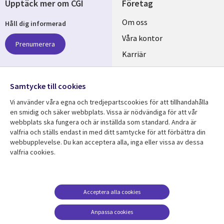
Upptäck mer om CGI
Företag
Useful
Om oss
Håll dig informerad
links
Våra kontor
Prenumerera
SWEDEN
Karriär
Hållbarhet
Samtycke till cookies
Följ oss
Vi använder våra egna och tredjepartscookies för att tillhandahålla
Social
en smidig och säker webbplats. Vissa är nödvändiga för att vår
Media
webbplats ska fungera och är inställda som standard. Andra är
SWEDEN
valfria och ställs endast in med ditt samtycke för att förbättra din
webbupplevelse. Du kan acceptera alla, inga eller vissa av dessa
valfria cookies.
Resurscenter
Support
Library
Legal
Kundcase
Integritet och
dataskydd
Links
SWEDEN
Nyheter
Acceptera alla cookies
Accessibility
SWEDEN
Artiklar
Anpassa cookies
Terms of Use
Blogg