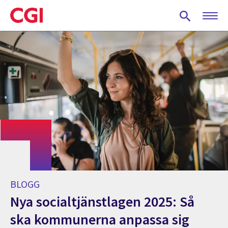
Skip
to
main
content
BLOGG
Nya socialtjänstlagen 2025: Så
ska kommunerna anpassa sig