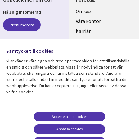
Useful
Om oss
Håll dig informerad
links
Våra kontor
Prenumerera
SWEDEN
Karriär
Hållbarhet
Samtycke till cookies
Följ oss
Vi använder våra egna och tredjepartscookies för att tillhandahålla
Social
en smidig och säker webbplats. Vissa är nödvändiga för att vår
Media
webbplats ska fungera och är inställda som standard. Andra är
SWEDEN
valfria och ställs endast in med ditt samtycke för att förbättra din
webbupplevelse. Du kan acceptera alla, inga eller vissa av dessa
valfria cookies.
Resurscenter
Support
Library
Legal
Kundcase
Integritet och
dataskydd
Links
SWEDEN
Nyheter
Acceptera alla cookies
Accessibility
SWEDEN
Artiklar
Anpassa cookies
Terms of Use
Blogg