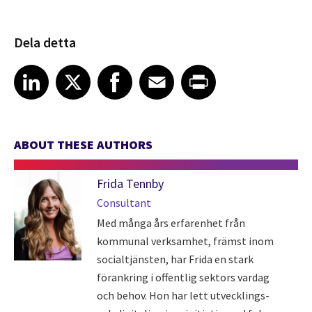
Dela detta
Share article on LinkedIn
Share article on X
Share article on Facebook
Share article on Email
Share article on Print
LinkedIn
X
Facebook
Email
Print
ABOUT THESE AUTHORS
Frida Tennby
Consultant
Med många års erfarenhet från
kommunal verksamhet, främst inom
socialtjänsten, har Frida en stark
förankring i offentlig sektors vardag
och behov. Hon har lett utvecklings-