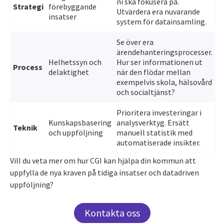
ni ska fokusera på.
Strategi
förebyggande
Utvärdera era nuvarande
insatser
system för datainsamling.
Se över era
ärendehanteringsprocesser.
Helhetssyn och
Hur ser informationen ut
Process
delaktighet
när den flödar mellan
exempelvis skola, hälsovård
och socialtjänst?
Prioritera investeringar i
Kunskapsbasering
analysverktyg. Ersätt
Teknik
och uppföljning
manuell statistik med
automatiserade insikter.
Vill du veta mer om hur CGI kan hjälpa din kommun att
uppfylla de nya kraven på tidiga insatser och datadriven
uppföljning?
Kontakta oss