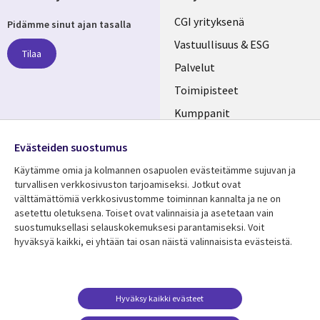
Useful
CGI yrityksenä
Pidämme sinut ajan tasalla
links
Vastuullisuus & ESG
Tilaa
FINLAND
Palvelut
Toimipisteet
Kumppanit
Seuraa meitä
Uutishuone
Evästeiden suostumus
Social
Ura CGI:llä
Käytämme omia ja kolmannen osapuolen evästeitämme sujuvan ja
Media
turvallisen verkkosivuston tarjoamiseksi. Jotkut ovat
FINLAND
välttämättömiä verkkosivustomme toiminnan kannalta ja ne on
asetettu oletuksena. Toiset ovat valinnaisia ​​ja asetetaan vain
Resurssikeskus
Lisätietoa
suostumuksellasi selauskokemuksesi parantamiseksi. Voit
hyväksyä kaikki, ei yhtään tai osan näistä valinnaisista evästeistä.
Library
Legal
Asiakastarinat
Tietosuoja
Links
FINLAND
Artikkelit
Tietosuojaseloste
FINLAND
Blogit
Käyttöehdot
Hyväksy kaikki evästeet
Tapahtumat
Yhteystiedot