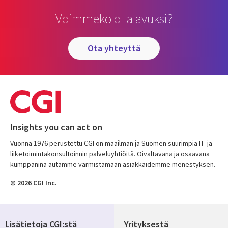
Voimmeko olla avuksi?
ota yhteyttä
Insights you can act on
Vuonna 1976 perustettu CGI on maailman ja Suomen suurimpia IT- ja
liiketoimintakonsultoinnin palveluyhtiöitä. Oivaltavana ja osaavana
kumppanina autamme varmistamaan asiakkaidemme menestyksen.
© 2026 CGI Inc.
Lisätietoja CGI:stä
Yrityksestä