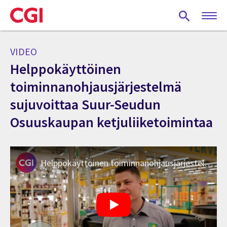
Skip
to
main
content
VIDEO
Helppokäyttöinen
toiminnanohjausjärjestelmä
sujuvoittaa Suur-Seudun
Osuuskaupan ketjuliiketoimintaa
Helppokäyttöinen toiminnanohjausjärjestelmä sujuvoittaa Suur-Seudun Osuuskaupan ketjuliiketoimintaa