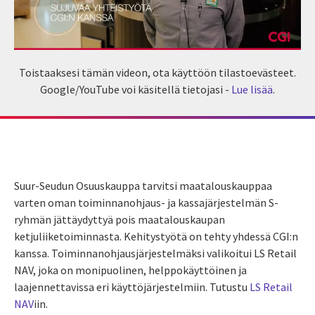
Toistaaksesi tämän videon, ota käyttöön tilastoevästeet.
Google/YouTube voi käsitellä tietojasi -
Lue lisää
.
Suur-Seudun Osuuskauppa tarvitsi maatalouskauppaa
varten oman toiminnanohjaus- ja kassajärjestelmän S-
ryhmän jättäydyttyä pois maatalouskaupan
ketjuliiketoiminnasta. Kehitystyötä on tehty yhdessä CGI:n
kanssa. Toiminnanohjausjärjestelmäksi valikoitui LS Retail
NAV, joka on monipuolinen, helppokäyttöinen ja
laajennettavissa eri käyttöjärjestelmiin. Tutustu
LS Retail
NAV
iin.