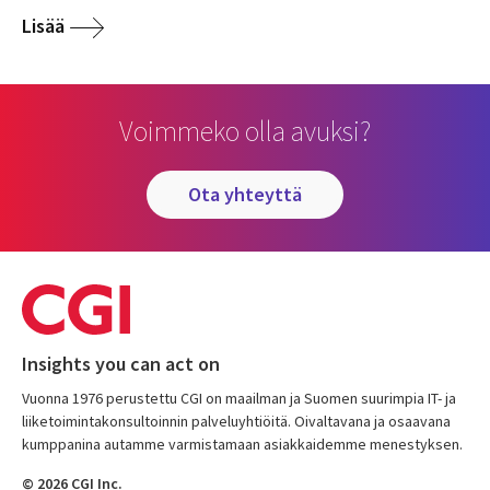
Lisää
Voimmeko olla avuksi?
ota yhteyttä
Insights you can act on
Vuonna 1976 perustettu CGI on maailman ja Suomen suurimpia IT- ja
liiketoimintakonsultoinnin palveluyhtiöitä. Oivaltavana ja osaavana
kumppanina autamme varmistamaan asiakkaidemme menestyksen.
© 2026 CGI Inc.