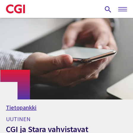
Skip
to
main
content
Tietopankki
UUTINEN
CGI ja Stara vahvistavat