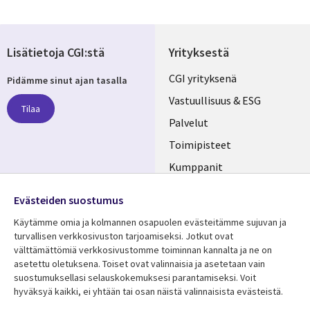
Lisätietoja CGI:stä
Yrityksestä
Useful
CGI yrityksenä
Pidämme sinut ajan tasalla
links
Vastuullisuus & ESG
Tilaa
FINLAND
Palvelut
Toimipisteet
Kumppanit
Seuraa meitä
Uutishuone
Evästeiden suostumus
Social
Ura CGI:llä
Käytämme omia ja kolmannen osapuolen evästeitämme sujuvan ja
Media
turvallisen verkkosivuston tarjoamiseksi. Jotkut ovat
FINLAND
välttämättömiä verkkosivustomme toiminnan kannalta ja ne on
asetettu oletuksena. Toiset ovat valinnaisia ​​ja asetetaan vain
Resurssikeskus
Lisätietoa
suostumuksellasi selauskokemuksesi parantamiseksi. Voit
hyväksyä kaikki, ei yhtään tai osan näistä valinnaisista evästeistä.
Library
Legal
Asiakastarinat
Tietosuoja