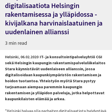
digitalisaatiota Helsingin
rakentamisessa ja ylläpidossa -
kivijalkana harvinaislaatuinen ja
uudenlainen allianssi
3 min read
Helsinki,
06.02.2020
IT- ja konsultointipalveluyhtiö CGI
sekä Helsingin kaupungin rakentamispalveluliikelaitos
Stara käynnistävät uudenlaiseen allianssin, jossa
digitalisoidaan kaupunkiympäristön rakentamisen ja
hoidon tuotantoa. Yhteistyön myötä Stara pystyy
tarjoamaan aiempaa paremmin kaupungin
rakentamisen ja ylläpidon palveluja, jotka helpottavat
kaupunkilaisten elämää ja arkea.
”Helsinki haluaa olla parhaiten digitalisaatiota hyödyntävä