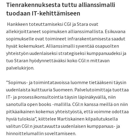
Tienrakennuksesta tuttu allianssimalli
tuodaan IT-kehittämiseen
Hankkeen toteuttamiseksi CGI ja Stara ovat
allekirjoittaneet sopimuksen allianssimallista. Esikuvana
sopimukselle ovat toimineet infrarakentamisesta saadut
hyvät kokemukset. Allianssimalli syventää osapuolten
yhteistyön uudenlaiseksi strategiseksi kumppanuudeksi ja
tuo Staran hyödynnettäväksi koko CGI:n mittavan
palvelukirjon.
”Sopimus- ja toimintatavoissa luomme tietääkseni täysin
uudenlaista kulttuuria Suomeen. Palvelutoimittaja tuottaa
IT- ja prosessikonsultointia täysin läpinäkyvällä, niin
sanotulla open books -mallilla. CGI:n kanssa meillä on niin
pitkäaikainen kokemus yhteistyöstä, että voimme odottaa
hyviä tuloksia”, kiittelee Martiskainen kilpailutuksella
valitun CGI:n joustavuutta uudenlaisen kumppanuus- ja
hinnoittelumallin soveltamiseen.