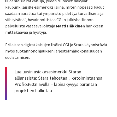
uudenlaisia ratkaisuja, joiden tulokset näkyvät
kaupunkilaisille esimerkiksi siinä, miten nopeasti kadut
saadaan aurattua tai ympäristö pidettyä turvallisena ja
viihtyisänä”, havainnollistaa CGI:n julkishallinnon
palveluista vastaava johtaja
Matti Häkkinen
hankkeen
mittakaavaa ja hyötyjä.
Erilaisten digiratkaisujen lisäksi CGI ja Stara käynnistävät
myös tuotannonohjauksen järjestelmäkokonaisuuden
uudistamisen.
Lue uusin asiakasesimerkki Staran
allianssista:
Stara tehostaa liiketoimintaansa
Profio360:n avulla – läpinäkyvyys parantaa
projektien hallintaa