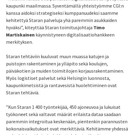
kaupunki maailmassa. Syventämällä yhteistyömme CGI:n
kanssa aidoksi strategiseksi kumppanuudeksi saamme
kehitettyä Staran palveluja yhä paremmin asukkaiden
hyväksi”, kiteyttää Staran toimitusjohtaja
Timo
Martiskainen
käynnistyneen digitalisaatiohankkeen
merkityksen.
Staran tehtäviin kuuluvat muun muassa katujen ja
puistojen rakentaminen ja ylläpito sekä koulujen,
päiväkotien ja muiden toimitilojen korjausrakentaminen.
Myös logistiset palvelut sekä Helsingin luonnosta,
kaupunkimetsistä ja rantavesistä huolehtiminen ovat
Staran tehtäviä.
”Kun Staran 1 400 työntekijää, 450 ajoneuvoa ja lukuisat
työkoneet sekä valtavat määrät erilaista dataa saadaan
paremmin integroitua keskenään, pientenkin parannusten
kokonaisvaikutukset ovat merkittäviä. Kehitämme yhdessä