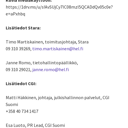
https://1drv.ms/u/s!AvSUjCy7IC08mzI5QCADdQv05c0e?
e=aPxhbq
Lisätiedot Stara:
Timo Martiskainen, toimitusjohtaja, Stara
09 310 39269,
timo.martiskainen@hel.fi
Janne Romo, tietohallintopäällikkö,
09 310 29021,
janne.romo@hel.fi
Lisätiedot CGI:
Matti Häkkinen, johtaja, julkishallinnon palvelut, CGI
Suomi
+358 40 734 1417
Esa Luoto, PR Lead, CGI Suomi