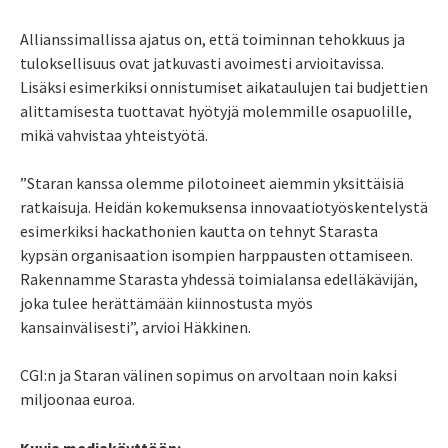
Allianssimallissa ajatus on, että toiminnan tehokkuus ja
tuloksellisuus ovat jatkuvasti avoimesti arvioitavissa.
Lisäksi esimerkiksi onnistumiset aikataulujen tai budjettien
alittamisesta tuottavat hyötyjä molemmille osapuolille,
mikä vahvistaa yhteistyötä.
”Staran kanssa olemme pilotoineet aiemmin yksittäisiä
ratkaisuja. Heidän kokemuksensa innovaatiotyöskentelystä
esimerkiksi hackathonien kautta on tehnyt Starasta
kypsän organisaation isompien harppausten ottamiseen.
Rakennamme Starasta yhdessä toimialansa edelläkävijän,
joka tulee herättämään kiinnostusta myös
kansainvälisesti”, arvioi Häkkinen.
CGI:n ja Staran välinen sopimus on arvoltaan noin kaksi
miljoonaa euroa.
Kuvia mediakäyttöön: