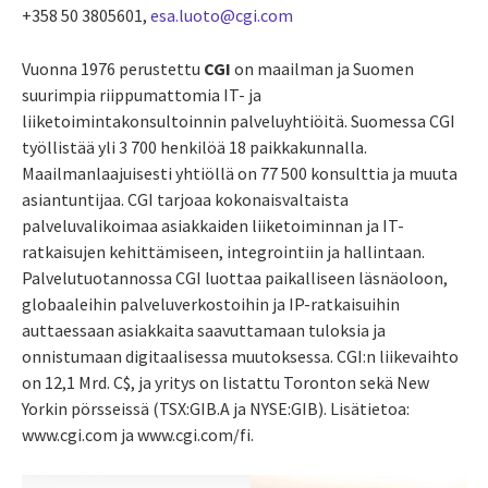
+358 50 3805601,
esa.luoto@cgi.com
Vuonna 1976 perustettu
CGI
on maailman ja Suomen
suurimpia riippumattomia IT- ja
liiketoimintakonsultoinnin palveluyhtiöitä. Suomessa CGI
työllistää yli 3 700 henkilöä 18 paikkakunnalla.
Maailmanlaajuisesti yhtiöllä on 77 500 konsulttia ja muuta
asiantuntijaa. CGI tarjoaa kokonaisvaltaista
palveluvalikoimaa asiakkaiden liiketoiminnan ja IT-
ratkaisujen kehittämiseen, integrointiin ja hallintaan.
Palvelutuotannossa CGI luottaa paikalliseen läsnäoloon,
globaaleihin palveluverkostoihin ja IP-ratkaisuihin
auttaessaan asiakkaita saavuttamaan tuloksia ja
onnistumaan digitaalisessa muutoksessa. CGI:n liikevaihto
on 12,1 Mrd. C$, ja yritys on listattu Toronton sekä New
Yorkin pörsseissä (TSX:GIB.A ja NYSE:GIB). Lisätietoa:
www.cgi.com ja www.cgi.com/fi.