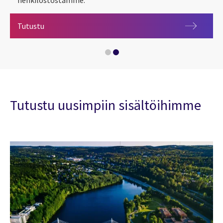
Yritysvastuu CGI:llä
Tutustu
CGI 2022 ESG-raportti
Tutustu uusimpiin sisältöihimme