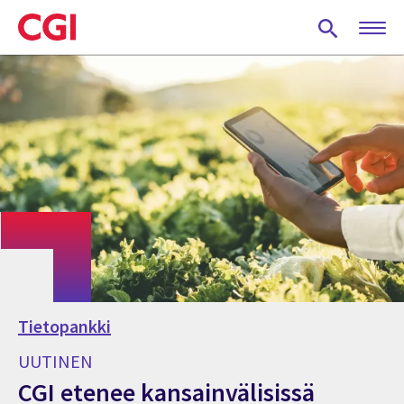
Skip
to
main
content
Tietopankki
UUTINEN
CGI etenee kansainvälisissä