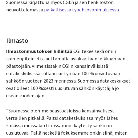
Suomessa kirjattuna myös CGI:n ja sen henkilöstön
neuvottelemassa
paikallisessa työehtosopimuksessa
.
Ilmasto
Ilmastonmuutoksen hillintää
CGI tekee sekä omin
toimenpitein että auttamalla asiakkaitaan leikkaamaan
päästöjään. Viimeisissäkin CGI:n kansainvälisissä
datakeskuksissa tullaan siirtymään 100 % uusiutuvaan
sähköön vuoteen 2023 mennessä. Suomessa datakeskukset
ovat olleet 100 %:sesti uusiutuvan sähkön käyttäjiä jo
usean vuoden ajan.
”Suomessa olemme päästöasioissa kansainvälisesti
vertaillen pitkällä. Paitsi datakeskuksissa
myös lähes
kaikissa muissakin tiloissamme käytetty sähkö on
uusiutuvaa
. Tällä hetkellä fokuksemme onkin siinä, miten