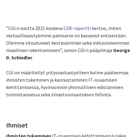
”CGI:n vuotta 2021 koskeva
CSR-raportti
kertoo, miten
vastuullisuustyömme painoarvo on kasvanut entisestään.
Olemme sitoutuneet kestävämmän sekä inklusiivisemman
maailman rakentamiseen”, sanoo CGI:n pääjohtaja
George
D. Schindler
.
CGI on määritellyt yritysvastuutyölleen kolme pääteemaa:
ihmisten tukeminen ja kannustaminen IT-osaamisen
kehittämisessä, hyvinvoinnin yhteisöllinen edistäminen
toimintamaissa sekä ilmastonmuutoksen hillintä.
Ihmiset
Ihmisten tukeminen
IT-osaamisen kehittämisessä näkyi