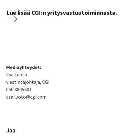
Lue lisää CGI:n yritysvastuutoiminnasta.
Mediayhteydet:
Esa Luoto
viestintäjohtaja, CGI
050 3805601
esa.luoto@cgi.com
Jaa