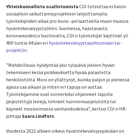
Yhteiskunnallista osallistumista
CGI toteuttaa erilaisin
sosiaalisin vaikuttamisprojektein lahjoittamalla
työntekijöiden aikaa pro bono -periaatteella muun muassa
hyväntekeväisyystyöhön. Suomessa, haastavasta
koronavuodesta huolimatta, CGI:n työntekijät käyttivät yli
400 tuntia 44:ään eri
hyväntekeväisyystapahtumaan tai -
projektiin
.
”Mahdollisuus hyödyntää yksi työpäivä yleisen hyvän
tekemiseen kerää poikkeuksetta hyvää palautetta
henkilöstöltä. Moni on yllättynyt, kuinka paljon jo pienessä
ajassa saa aikaan ja miten eri tapoja on auttaa.
Työntekijämme ovat esimerkiksi ohjanneet lapsille
järjestettyjä leirejä, tehneet luonnonsuojelutöitä tai
käyneet musisoimassa vanhainkodeissa”, kertoo CGI:n HR-
johtaja
Saara Lindfors
.
Vuodesta 2022 alkaen oikeus hyväntekeväisyyspäivään on