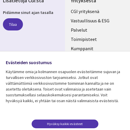
Lisätietoja CGI:stä
Yrityksestä
Useful
CGI yrityksenä
Pidämme sinut ajan tasalla
links
Vastuullisuus & ESG
Tilaa
FINLAND
Palvelut
Toimipisteet
Kumppanit
Seuraa meitä
Uutishuone
Evästeiden suostumus
Social
Ura CGI:llä
Käytämme omia ja kolmannen osapuolen evästeitämme sujuvan ja
Media
turvallisen verkkosivuston tarjoamiseksi. Jotkut ovat
FINLAND
välttämättömiä verkkosivustomme toiminnan kannalta ja ne on
asetettu oletuksena. Toiset ovat valinnaisia ​​ja asetetaan vain
Resurssikeskus
Lisätietoa
suostumuksellasi selauskokemuksesi parantamiseksi. Voit
hyväksyä kaikki, ei yhtään tai osan näistä valinnaisista evästeistä.
Library
Legal
Asiakastarinat
Tietosuoja
Links
FINLAND
Artikkelit
Tietosuojaseloste
FINLAND
Blogit
Käyttöehdot
Hyväksy kaikki evästeet