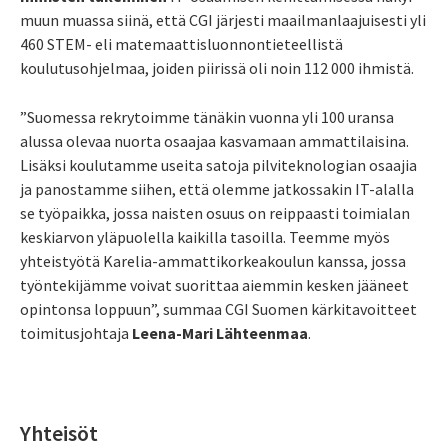
muun muassa siinä, että CGI järjesti maailmanlaajuisesti yli
460 STEM- eli matemaattisluonnontieteellistä
koulutusohjelmaa, joiden piirissä oli
noin
112 000 ihmistä.
”Suomessa rekrytoimme tänäkin vuonna yli 100 uransa
alussa olevaa nuorta osaajaa kasvamaan ammattilaisina.
Lisäksi koulutamme useita satoja pilviteknologian osaajia
ja panostamme siihen, että olemme jatkossakin IT-alalla
se työpaikka, jossa naisten osuus on reippaasti toimialan
keskiarvon yläpuolella kaikilla tasoilla. Teemme myös
yhteistyötä Karelia-ammattikorkeakoulun kanssa, jossa
työntekijämme voivat suorittaa aiemmin kesken jääneet
opintonsa loppuun”, summaa CGI Suomen kärkitavoitteet
toimitusjohtaja
Leena-Mari Lähteenmaa
.
Yhteisöt