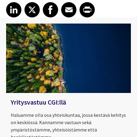
Share article on LinkedIn
Share article on X
Share article on Facebook
Share article on Email
Share article on Print
LinkedIn
X
Facebook
Email
Print
Yritysvastuu CGI:llä
Haluamme olla osa yhteiskuntaa, jossa kestävä kehitys
on keskiössä. Kannamme vastuun sekä
ympäristöstämme, yhteisöistämme että
henkilöstöstämme.