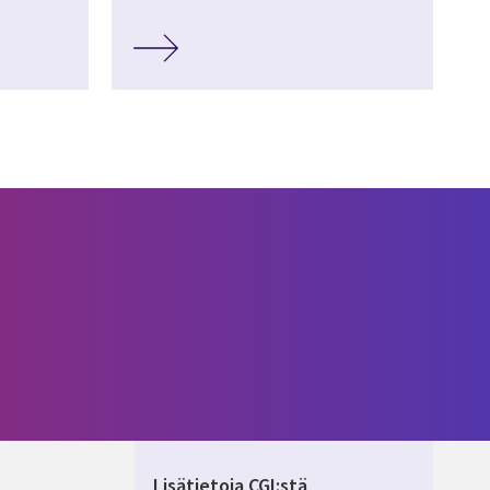
Lisätietoja CGI:stä