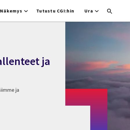
Näkemys
Tutustu CGI:hin
Ura
llenteet ja
isiimme ja