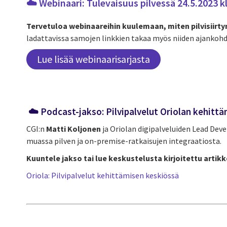
☁️ Webinaari: Tulevaisuus pilvessä 24.5.2023 kl
Tervetuloa webinaareihin kuulemaan, miten pilvisiirt
ladattavissa samojen linkkien takaa myös niiden ajankohd
Lue lisää webinaarisarjasta
☁️ Podcast-jakso: Pilvipalvelut Oriolan kehitt
CGI:n
Matti Koljonen
ja Oriolan digipalveluiden Lead Dev
muassa pilven ja on-premise-ratkaisujen integraatiosta.
Kuuntele jakso tai lue keskustelusta kirjoitettu artikke
Oriola: Pilvipalvelut kehittämisen keskiössä