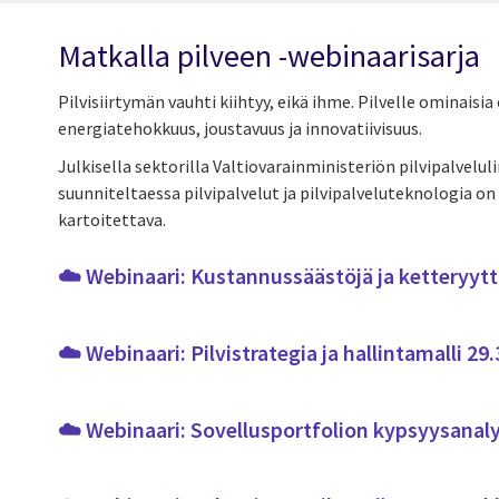
Matkalla pilveen -webinaarisarja
Pilvisiirtymän vauhti kiihtyy, eikä ihme. Pilvelle ominais
energiatehokkuus, joustavuus ja innovatiivisuus.
Julkisella sektorilla Valtiovarainministeriön pilvipalvelul
suunniteltaessa pilvipalvelut ja pilvipalveluteknologia o
kartoitettava.
☁️ Webinaari: Kustannussäästöjä ja ketteryyttä
☁️ Webinaari: Pilvistrategia ja hallintamalli 29.
☁️ Webinaari: Sovellusportfolion kypsyysanalyy