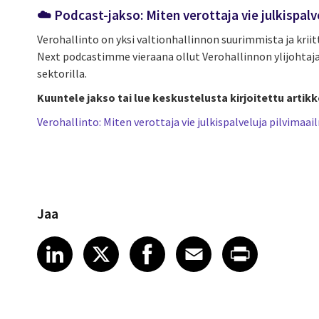
☁️ Podcast-jakso: Miten verottaja vie julkispal
Verohallinto on yksi valtionhallinnon suurimmista ja krii
Next podcastimme vieraana ollut Verohallinnon ylijohtaj
sektorilla.
Kuuntele jakso tai lue keskustelusta kirjoitettu artikke
Verohallinto: Miten verottaja vie julkispalveluja pilvimaa
Jaa
Share article on LinkedIn
Share article on X
Share article on Fa
Share article o
Share arti
LinkedIn
X
Facebook
Email
Print