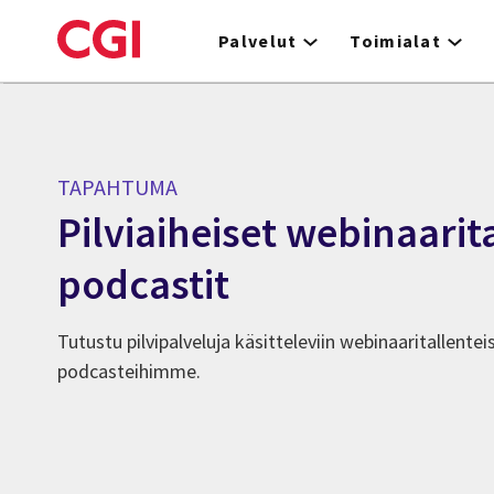
Skip
to
Palvelut
Toimialat
main
content
TAPAHTUMA
Pilviaiheiset webinaarita
podcastit
Tutustu pilvipalveluja käsitteleviin webinaaritallente
podcasteihimme.