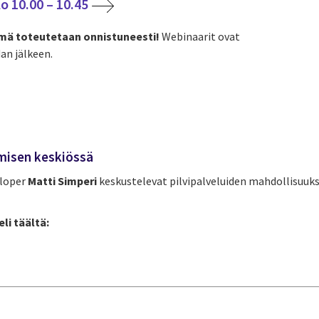
o 10.00 – 10.45
ymä toteutetaan onnistuneesti!
Webinaarit ovat
an jälkeen.
ämisen keskiössä
eloper
Matti Simperi
keskustelevat pilvipalveluiden mahdollisuuks
li täältä: