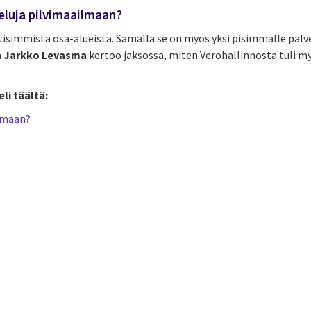
veluja pilvimaailmaan?
ttisimmistä osa-alueista. Samalla se on myös yksi pisimmälle palv
a
Jarkko Levasma
kertoo jaksossa, miten Verohallinnosta tuli my
li täältä:
ilmaan?
cebook
n Email
cle on Print