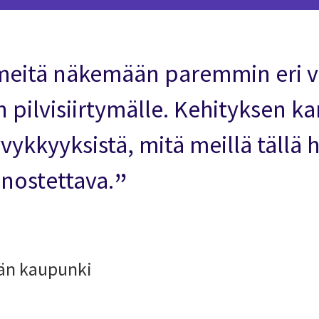
meitä näkemään paremmin eri v
 pilvisiirtymälle. Kehityksen 
yvykkyyksistä, mitä meillä tällä 
nostettava.
län kaupunki