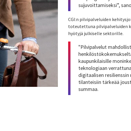
sujuvoittamiseksi”, san
CGI:n pilvipalveluiden kehitysj
toteutettuna pilvipalveluiden k
hyötyjä julkiselle sektorille.
"Pilvipalvelut mahdollis
henkilöstökokemukselta
kaupunkilaisille moninke
teknologiaan verrattun
digitaalisen resilienssi
tilanteisiin tärkeää jou
summaa.