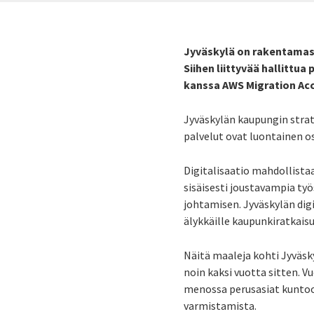
Jyväskylä on rakentamass
Siihen liittyvää hallittu
kanssa AWS Migration Acc
Jyväskylän kaupungin strate
palvelut ovat luontainen o
Digitalisaatio mahdollista
sisäisesti joustavampia ty
johtamisen. Jyväskylän digi
älykkäille kaupunkiratkaisui
Näitä maaleja kohti Jyväsk
noin kaksi vuotta sitten. V
menossa perusasiat kuntoon
varmistamista.