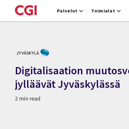
Skip
to
Palvelut
Toimialat
main
content
Digitalisaation muutos
jylläävät Jyväskylässä
2 min read