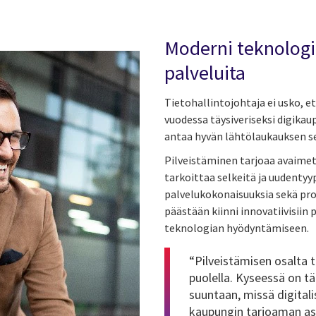
Moderni teknologi
palveluita
Tietohallintojohtaja ei usko, e
vuodessa täysiveriseksi digika
antaa hyvän lähtölaukauksen se
Pilveistäminen tarjoaa avaimet
tarkoittaa selkeitä ja uudentyy
palvelukokonaisuuksia sekä pr
päästään kiinni innovatiivisiin 
teknologian hyödyntämiseen.
“Pilveistämisen osalta
puolella. Kyseessä on t
suuntaan, missä digital
kaupungin tarjoaman as