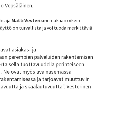
oo Vepsäläinen.
ohtaja
Matti Vesterisen
mukaan oikein
äyttö on turvallista ja voi tuoda merkittäviä
tavat asiakas- ja
an parempien palveluiden rakentamisen
rtaisella tuottavuudella perinteiseen
a. Ne ovat myös avainasemassa
n rakentamisessa ja tarjoavat muuttuviin
stavuutta ja skaalautuvuutta", Vesterinen