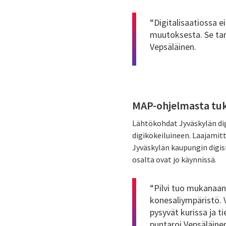
“Digitalisaatiossa e
muutoksesta. Se tar
Vepsäläinen.
MAP-ohjelmasta tuk
Lähtökohdat Jyväskylän dig
digikokeiluineen. Laajamitt
Jyväskylän kaupungin digis
osalta ovat jo käynnissä.
“Pilvi tuo mukanaan
konesaliympäristö. V
pysyvät kurissa ja t
puntaroi Vepsäläine