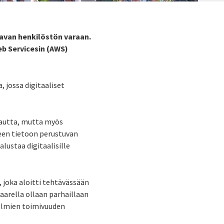
aavan henkilöstön varaan.
eb Servicesin (AWS)
 jossa digitaaliset
 kautta, mutta myös
een tietoon perustuvan
lustaa digitaalisille
, joka aloitti tehtävässään
aarella ollaan parhaillaan
telmien toimivuuden