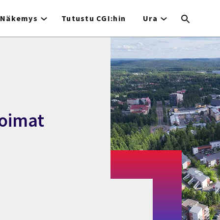
Näkemys
Tutustu CGI:hin
Ura
voimat