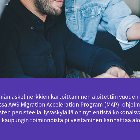
tymän askelmerkkien kartoittaminen aloitettiin vuoden
nssa AWS Migration Acceleration Program (MAP) -ohjelma
ten perusteella Jyväskylällä on nyt entistä kokonaisva
 kaupungin toiminnoista pilveistäminen kannattaa alo