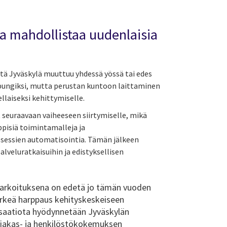
a mahdollistaa uudenlaisia
ttä Jyväskylä muuttuu yhdessä yössä tai edes
upungiksi, mutta perustan kuntoon laittaminen
llaiseksi kehittymiselle.
 seuraavaan vaiheeseen siirtymiselle, mikä
ppisiä toimintamalleja ja
osessien automatisointia. Tämän jälkeen
palveluratkaisuihin ja edistyksellisen
 tarkoituksena on edetä jo tämän vuoden
ärkeä harppaus kehityskeskeiseen
isaatiota hyödynnetään Jyväskylän
iakas- ja henkilöstökokemuksen