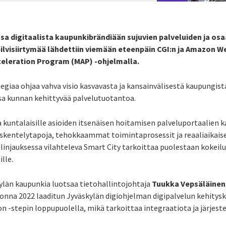
a digitaalista kaupunkibrändiään sujuvien palveluiden ja os
a pilvisiirtymää lähdettiin viemään eteenpäin CGI:n ja Amazon W
eleration Program (MAP) -ohjelmalla.
giaa ohjaa vahva visio kasvavasta ja kansainvälisestä kaupungista,
sa kunnan kehittyvää palvelutuotantoa.
a kuntalaisille asioiden itsenäisen hoitamisen palveluportaalien
öskentelytapoja, tehokkaammat toimintaprosessit ja reaaliaikais
linjauksessa vilahteleva Smart City tarkoittaa puolestaan kokeilua
lle.
ylän kaupunkia luotsaa tietohallintojohtaja
Tuukka Vepsäläinen
uonna 2022 laaditun Jyväskylän digiohjelman digipalvelun kehitysk
 -stepin loppupuolella, mikä tarkoittaa integraatiota ja järjes