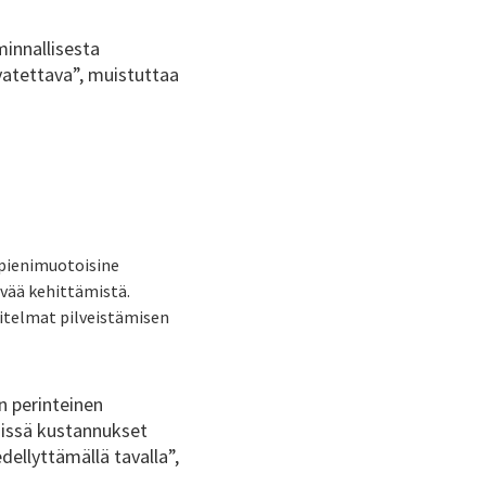
minnallisesta
vatettava”, muistuttaa
 pienimuotoisine
evää kehittämistä.
itelmat pilveistämisen
n perinteinen
 missä kustannukset
dellyttämällä tavalla”,