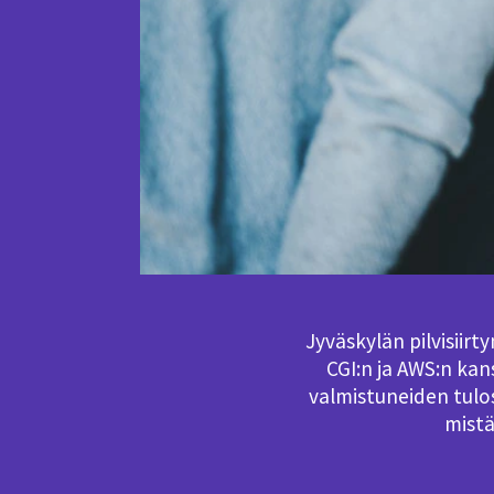
Jyväskylän pilvisiir
CGI:n ja AWS:n ka
valmistuneiden tulos
mistä