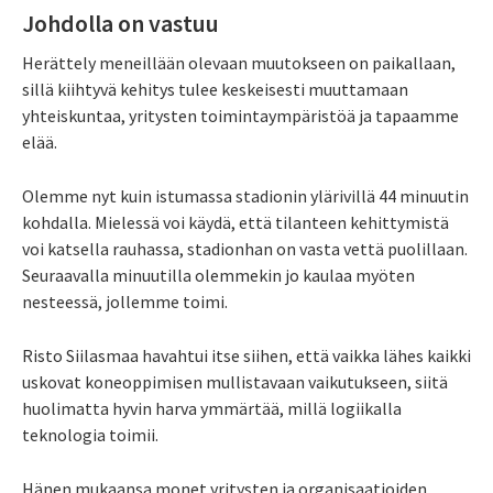
Johdolla on vastuu
Herättely meneillään olevaan muutokseen on paikallaan,
sillä kiihtyvä kehitys tulee keskeisesti muuttamaan
yhteiskuntaa, yritysten toimintaympäristöä ja tapaamme
elää.
Olemme nyt kuin istumassa stadionin ylärivillä 44 minuutin
kohdalla. Mielessä voi käydä, että tilanteen kehittymistä
voi katsella rauhassa, stadionhan on vasta vettä puolillaan.
Seuraavalla minuutilla olemmekin jo kaulaa myöten
nesteessä, jollemme toimi.
Risto Siilasmaa havahtui itse siihen, että vaikka lähes kaikki
uskovat koneoppimisen mullistavaan vaikutukseen, siitä
huolimatta hyvin harva ymmärtää, millä logiikalla
teknologia toimii.
Hänen mukaansa monet yritysten ja organisaatioiden