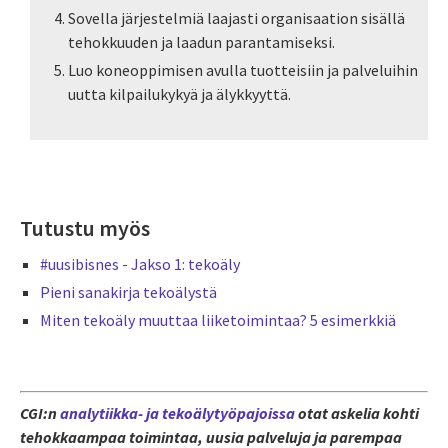
Sovella järjestelmiä ­laajasti organisaation sisällä
tehokkuuden ja laadun parantamiseksi.
Luo koneoppimisen avulla tuotteisiin ja palveluihin
uutta kilpailukykyä ja älykkyyttä.
Tutustu myös
#uusibisnes - Jakso 1: tekoäly
Pieni sanakirja tekoälystä
Miten tekoäly muuttaa liiketoimintaa? 5 esimerkkiä
CGI:n
analytiikka- ja tekoälytyöpajoissa
otat askelia kohti
tehokkaampaa toimintaa, uusia palveluja ja parempaa