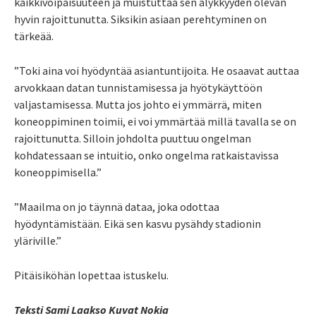
kaikkivoipaisuuteen ja muistuttaa sen älykkyyden olevan
hyvin rajoittunutta. Siksikin asiaan perehtyminen on
tärkeää.
”Toki aina voi hyödyntää asiantuntijoita. He osaavat auttaa
arvokkaan datan tunnistamisessa ja hyötykäyttöön
valjastamisessa. Mutta jos johto ei ymmärrä, miten
koneoppiminen toimii, ei voi ymmärtää millä tavalla se on
­rajoittunutta. Silloin johdolta puuttuu ongelman
kohdatessaan se intuitio, onko ongelma ratkaistavissa
koneoppimisella.”
”Maailma on jo täynnä dataa, joka odottaa
hyödyntämistään. Eikä sen kasvu pysähdy stadionin
yläriville.”
Pitäisiköhän lopettaa istuskelu.
Teksti Sami Laakso Kuvat Nokia