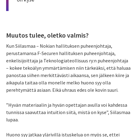
Muutos tulee, oletko valmis?
Kun Siilasmaa – Nokian hallituksen puheenjohtaja,
perustamansa F-Securen hallituksen puheenjohtaja,
enkelisijoittaja ja Teknologia­teollisuus ry:n puheenjohtaja
– kokee tekoälyn ymmärtämisen niin tärkeäksi, että haluaa
panostaa siihen merkittävästi aikaansa, sen jälkeen kiire ja
aikapula taitaa olla monelle melko huono syy olla
perehtymättä asiaan. Eikä uhraus edes ole kovin suuri.
”Hyvän materiaalin ja hyvän opettajan avulla voi kahdessa
tunnissa saavuttaa intuition siitä, mistä on kyse”, Siilasmaa
lupaa.
Huono syy jatkaa ylärivillä istuskelua on myös se, ettei