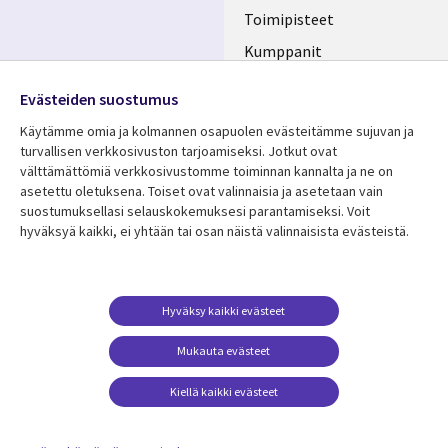
Toimipisteet
Kumppanit
Seuraa meitä
Uutishuone
Evästeiden suostumus
Social
Ura CGI:llä
Käytämme omia ja kolmannen osapuolen evästeitämme sujuvan ja
Media
turvallisen verkkosivuston tarjoamiseksi. Jotkut ovat
FINLAND
välttämättömiä verkkosivustomme toiminnan kannalta ja ne on
asetettu oletuksena. Toiset ovat valinnaisia ​​ja asetetaan vain
Resurssikeskus
Lisätietoa
suostumuksellasi selauskokemuksesi parantamiseksi. Voit
hyväksyä kaikki, ei yhtään tai osan näistä valinnaisista evästeistä.
Library
Legal
Asiakastarinat
Tietosuoja
Links
FINLAND
Artikkelit
Tietosuojaseloste
FINLAND
Blogit
Käyttöehdot
Hyväksy kaikki evästeet
Tapahtumat
Yhteystiedot
Mukauta evästeet
Podcastit
Evästeasetuksesi
Kiellä kaikki evästeet
Viewpoints
Katso lisää