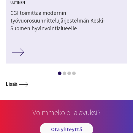
UUTINEN
i
CGI toimittaa modernin
työvuorosuunnittelujärjestelmän Keski-
Suomen hyvinvointialueelle
Lisää
Voimmeko olla avuksi?
ota yhteyttä