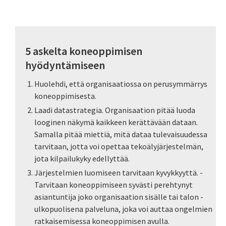
5 askelta koneoppimisen
hyödyntämiseen
Huolehdi, että organisaatiossa on perusymmärrys
koneoppimisesta.
Laadi datastrategia. Organisaation pitää luoda
looginen näkymä kaikkeen kerättävään dataan.
Samalla pitää miettiä, mitä dataa tulevaisuudessa
tarvitaan, jotta voi opettaa tekoäly­järjestelmän,
jota kilpailu­kyky edellyttää.
Järjestelmien luomiseen tarvitaan kyvykkyyttä. ­
Tarvitaan koneoppimiseen syvästi perehtynyt
asiantuntija joko organisaation sisälle tai talon ­
ulkopuolisena palveluna, joka voi auttaa ongelmien
ratkaisemisessa koneoppimisen avulla.