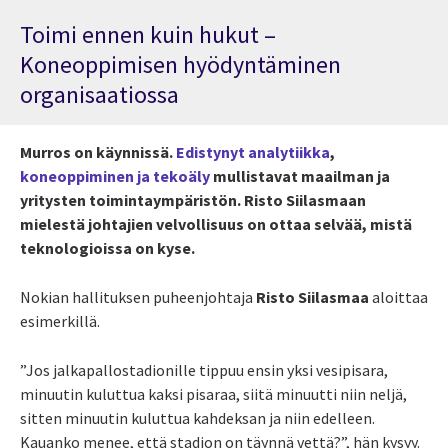
Toimi ennen kuin hukut –
Koneoppimisen hyödyntäminen
organisaatiossa
Murros on käynnissä.
Edistynyt analytiikka
,
koneoppiminen ja tekoäly
mullistavat maailman ja
yritysten toimintaympäristön. Risto Siilasmaan
mielestä johtajien velvollisuus on ottaa selvää, mistä
teknologioissa on kyse.
Nokian hallituksen puheenjohtaja
Risto Siilasmaa
aloittaa
esimerkillä.
”Jos jalkapallostadionille tippuu ensin yksi vesipisara,
minuutin kuluttua kaksi pisaraa, siitä minuutti niin neljä,
sitten minuutin kuluttua kahdeksan ja niin edelleen.
Kauanko menee, että stadion on täynnä vettä?”, hän kysyy.