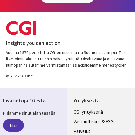
Insights you can act on
Vuonna 1976 perustettu CGI on maailman ja Suomen suurimpia IT- ja
liiketoimintakonsultoinnin palveluyhtiöitä. Oivaltavana ja osaavana
kumppanina autamme varmistamaan asiakkaidemme menestyksen.
© 2026 CGI Inc.
Lisätietoja CGI:stä
Yrityksestä
Useful
CGI yrityksenä
Pidämme sinut ajan tasalla
links
Vastuullisuus & ESG
Tilaa
FINLAND
Palvelut