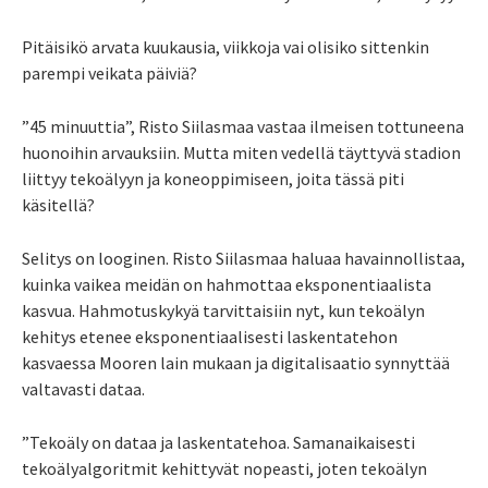
Pitäisikö arvata kuukausia, viikkoja vai olisiko sittenkin
parempi veikata päiviä?
”45 minuuttia”, Risto Siilasmaa vastaa ilmeisen tottuneena
huonoihin arvauksiin. Mutta miten vedellä täyttyvä stadion
liittyy tekoälyyn ja koneoppimiseen, joita tässä piti
käsitellä?
Selitys on looginen. Risto Siilasmaa haluaa havainnollistaa,
kuinka vaikea meidän on hahmottaa eksponentiaalista
kasvua. Hahmotuskykyä tarvittaisiin nyt, kun tekoälyn
kehitys etenee eksponentiaalisesti laskentatehon
kasvaessa Mooren lain mukaan ja digitalisaatio synnyttää
valtavasti dataa.
”Tekoäly on dataa ja laskentatehoa. Samanaikaisesti
tekoälyalgoritmit kehittyvät nopeasti, joten tekoälyn