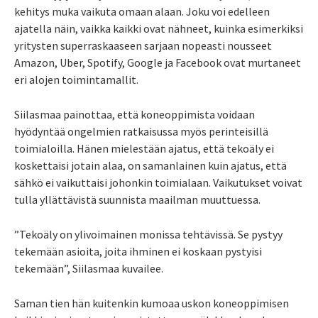
kehitys muka vaikuta omaan alaan. Joku voi edelleen
ajatella näin, vaikka kaikki ovat nähneet, kuinka esimerkiksi
yritysten superraskaaseen sarjaan nopeasti nousseet
Amazon, Uber, Spotify, Google ja Facebook ovat murtaneet
eri alojen toimintamallit.
Siilasmaa painottaa, että koneoppimista voidaan
hyödyntää ongelmien ratkaisussa myös perinteisillä
toimialoilla. Hänen mielestään ajatus, että tekoäly ei
koskettaisi jotain alaa, on samanlainen kuin ajatus, että
sähkö ei vaikuttaisi johonkin toimialaan. Vaikutukset voivat
tulla yllättävistä suunnista maailman muuttuessa.
”Tekoäly on ylivoimainen monissa tehtävissä. Se pystyy
tekemään asioita, joita ihminen ei koskaan pystyisi
tekemään”, Siilasmaa kuvailee.
Saman tien hän kuitenkin kumoaa uskon koneoppimisen