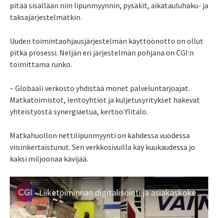
pitää sisällään niin lipunmyynnin, pysäkit, aikatauluhaku- ja
taksajärjestelmätkin.
Uuden toimintaohjausjärjestelmän käyttöönotto on ollut
pitkä prosessi. Neljän eri järjestelmän pohjana on CGI:n
toimittama runko.
– Globaali verkosto yhdistää monet palveluntarjoajat.
Matkatoimistot, lentoyhtiöt ja kuljetusyritykset hakevat
yhteistyöstä synergiaetua, kertoo Ylitalo.
Matkahuollon nettilipunmyynti on kahdessa vuodessa
viisinkertaistunut. Sen verkkosivuilla käy kuukaudessa jo
kaksi miljoonaa kävijää.
Liiketoiminnan digitalisointi ja asiakaskokemuksen kehittäminen Matkahuollossa