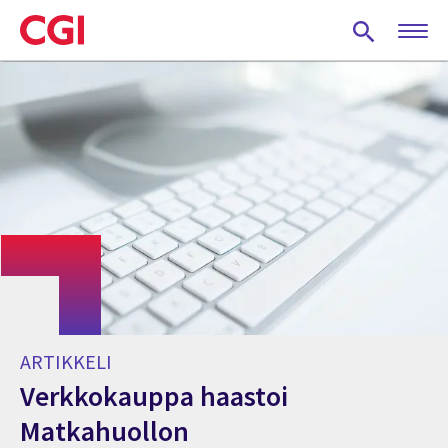
Skip
to
main
content
ARTIKKELI
Verkkokauppa haastoi
Matkahuollon