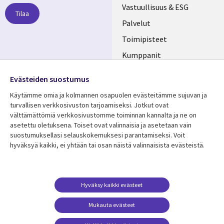
links
Vastuullisuus & ESG
Tilaa
FINLAND
Palvelut
Toimipisteet
Kumppanit
Seuraa meitä
Uutishuone
Evästeiden suostumus
Social
Ura CGI:llä
Käytämme omia ja kolmannen osapuolen evästeitämme sujuvan ja
Media
turvallisen verkkosivuston tarjoamiseksi. Jotkut ovat
FINLAND
välttämättömiä verkkosivustomme toiminnan kannalta ja ne on
asetettu oletuksena. Toiset ovat valinnaisia ​​ja asetetaan vain
Resurssikeskus
Lisätietoa
suostumuksellasi selauskokemuksesi parantamiseksi. Voit
hyväksyä kaikki, ei yhtään tai osan näistä valinnaisista evästeistä.
Library
Legal
Asiakastarinat
Tietosuoja
Links
FINLAND
Artikkelit
Tietosuojaseloste
FINLAND
Blogit
Käyttöehdot
Hyväksy kaikki evästeet
Tapahtumat
Yhteystiedot
Mukauta evästeet
Podcastit
Evästeasetuksesi