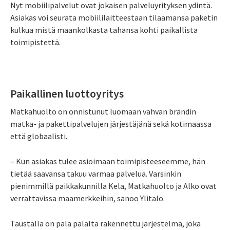
Nyt mobiilipalvelut ovat jokaisen palveluyrityksen ydintä.
Asiakas voi seurata mobiililaitteestaan tilaamansa paketin
kulkua mistä maankolkasta tahansa kohti paikallista
toimipistettä.
Paikallinen luottoyritys
Matkahuolto on onnistunut luomaan vahvan brändin
matka- ja pakettipalvelujen järjestäjänä sekä kotimaassa
että globaalisti.
– Kun asiakas tulee asioimaan toimipisteeseemme, hän
tietää saavansa takuu varmaa palvelua. Varsinkin
pienimmillä paikkakunnilla Kela, Matkahuolto ja Alko ovat
verrattavissa maamerkkeihin, sanoo Ylitalo.
Taustalla on pala palalta rakennettu järjestelmä, joka