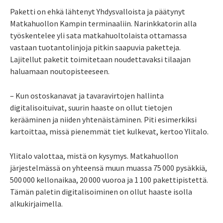
Paketti on ehkä lähtenyt Yhdysvalloista ja päätynyt
Matkahuollon Kampin terminaaliin. Narinkkatorin alla
työskentelee yli sata matkahuoltolaista ottamassa
vastaan tuotantolinjoja pitkin saapuvia paketteja.
Lajitellut paketit toimitetaan noudettavaksi tilaajan
haluamaan noutopisteeseen.
– Kun ostoskanavat ja tavaravirtojen hallinta
digitalisoituivat, suurin haaste on ollut tietojen
kerääminen ja niiden yhtenäistäminen. Piti esimerkiksi
kartoittaa, missä pienemmät tiet kulkevat, kertoo Ylitalo.
Ylitalo valottaa, mistä on kysymys. Matkahuollon
järjestelmässä on yhteensä muun muassa 75 000 pysäkkiä,
500 000 kellonaikaa, 20 000 vuoroa ja 1 100 pakettipistettä.
Tämän paletin digitalisoiminen on ollut haaste isolla
alkukirjaimella.