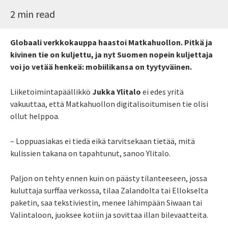
2 min read
Globaali verkkokauppa haastoi Matkahuollon. Pitkä ja
kivinen tie on kuljettu, ja nyt Suomen nopein kuljettaja
voi jo vetää henkeä: mobiilikansa on tyytyväinen.
Liiketoimintapäällikkö
Jukka Ylitalo
ei edes yritä
vakuuttaa, että Matkahuollon digitalisoitumisen tie olisi
ollut helppoa.
– Loppuasiakas ei tiedä eikä tarvitsekaan tietää, mitä
kulissien takana on tapahtunut, sanoo Ylitalo.
Paljon on tehty ennen kuin on päästy tilanteeseen, jossa
kuluttaja surffaa verkossa, tilaa Zalandolta tai Ellokselta
paketin, saa tekstiviestin, menee lähimpään Siwaan tai
Valintaloon, juoksee kotiin ja sovittaa illan bilevaatteita.