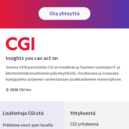
ota yhteyttä
Insights you can act on
Vuonna 1976 perustettu CGI on maailman ja Suomen suurimpia IT- ja
liiketoimintakonsultoinnin palveluyhtiöitä. Oivaltavana ja osaavana
kumppanina autamme varmistamaan asiakkaidemme menestyksen.
© 2026 CGI Inc.
Lisätietoja CGI:stä
Yrityksestä
Useful
CGI yrityksenä
Pidämme sinut ajan tasalla