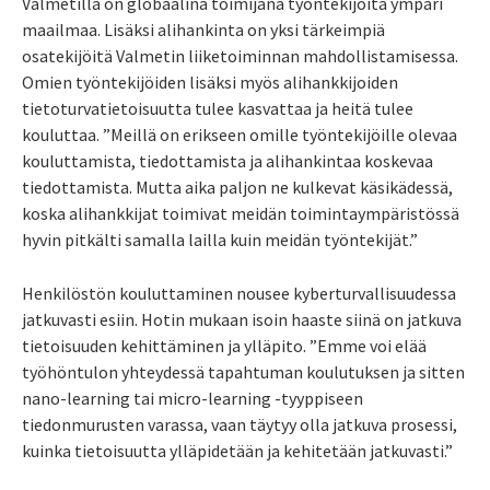
Valmetilla on globaalina toimijana työntekijöitä ympäri
maailmaa. Lisäksi alihankinta on yksi tärkeimpiä
osatekijöitä Valmetin liiketoiminnan mahdollistamisessa.
Omien työntekijöiden lisäksi myös alihankkijoiden
tietoturvatietoisuutta tulee kasvattaa ja heitä tulee
kouluttaa. ”Meillä on erikseen omille työntekijöille olevaa
kouluttamista, tiedottamista ja alihankintaa koskevaa
tiedottamista. Mutta aika paljon ne kulkevat käsikädessä,
koska alihankkijat toimivat meidän toimintaympäristössä
hyvin pitkälti samalla lailla kuin meidän työntekijät.”
Henkilöstön kouluttaminen nousee kyberturvallisuudessa
jatkuvasti esiin. Hotin mukaan isoin haaste siinä on jatkuva
tietoisuuden kehittäminen ja ylläpito. ”Emme voi elää
työhöntulon yhteydessä tapahtuman koulutuksen ja sitten
nano-learning tai micro-learning -tyyppiseen
tiedonmurusten varassa, vaan täytyy olla jatkuva prosessi,
kuinka tietoisuutta ylläpidetään ja kehitetään jatkuvasti.”