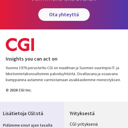
ota yhteyttä
Insights you can act on
Vuonna 1976 perustettu CGI on maailman ja Suomen suurimpia IT- ja
liiketoimintakonsultoinnin palveluyhtiöitä. Oivaltavana ja osaavana
kumppanina autamme varmistamaan asiakkaidemme menestyksen.
© 2026 CGI Inc.
Lisätietoja CGI:stä
Yrityksestä
Useful
CGI yrityksenä
Pidämme sinut ajan tasalla