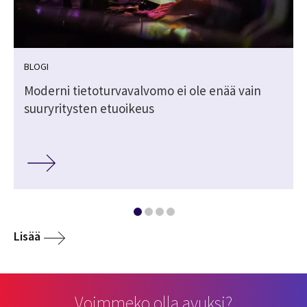
BLOGI
Moderni tietoturvavalvomo ei ole enää vain
suuryritysten etuoikeus
Lisää
Voimmeko olla avuksi?