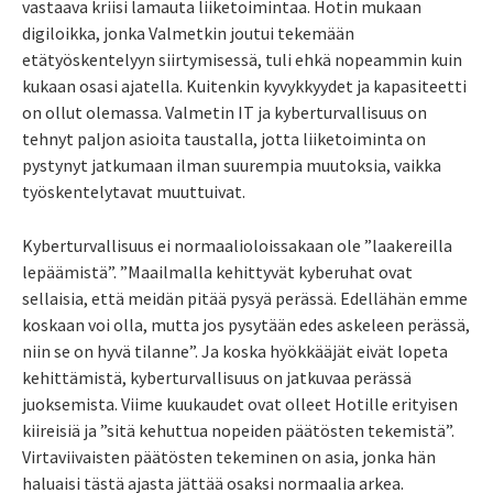
vastaava kriisi lamauta liiketoimintaa. Hotin mukaan
digiloikka, jonka Valmetkin joutui tekemään
etätyöskentelyyn siirtymisessä, tuli ehkä nopeammin kuin
kukaan osasi ajatella. Kuitenkin kyvykkyydet ja kapasiteetti
on ollut olemassa. Valmetin IT ja kyberturvallisuus on
tehnyt paljon asioita taustalla, jotta liiketoiminta on
pystynyt jatkumaan ilman suurempia muutoksia, vaikka
työskentelytavat muuttuivat.
Kyberturvallisuus ei normaalioloissakaan ole ”laakereilla
lepäämistä”. ”Maailmalla kehittyvät kyberuhat ovat
sellaisia, että meidän pitää pysyä perässä. Edellähän emme
koskaan voi olla, mutta jos pysytään edes askeleen perässä,
niin se on hyvä tilanne”. Ja koska hyökkääjät eivät lopeta
kehittämistä, kyberturvallisuus on jatkuvaa perässä
juoksemista. Viime kuukaudet ovat olleet Hotille erityisen
kiireisiä ja ”sitä kehuttua nopeiden päätösten tekemistä”.
Virtaviivaisten päätösten tekeminen on asia, jonka hän
haluaisi tästä ajasta jättää osaksi normaalia arkea.