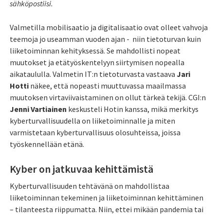
sähköpostiisi.
Valmetilla mobilisaatio ja digitalisaatio ovat olleet vahvoja
teemoja jo useamman vuoden ajan - niin tietoturvan kuin
liiketoiminnan kehityksessä. Se mahdollisti nopeat
muutokset ja etätyöskentelyyn siirtymisen nopealla
aikataululla. Valmetin IT:n tietoturvasta vastaava
Jari
Hotti
näkee, että nopeasti muuttuvassa maailmassa
muutoksen virtaviivaistaminen on ollut tärkeä tekijä. CGI:n
Jenni Vartiainen
keskusteli Hotin kanssa, mikä merkitys
kyberturvallisuudella on liiketoiminnalle ja miten
varmistetaan kyberturvallisuus olosuhteissa, joissa
työskennellään etänä.
Kyber on jatkuvaa kehittämistä
Kyberturvallisuuden tehtävänä on mahdollistaa
liiketoiminnan tekeminen ja liiketoiminnan kehittäminen
– tilanteesta riippumatta. Niin, ettei mikään pandemia tai