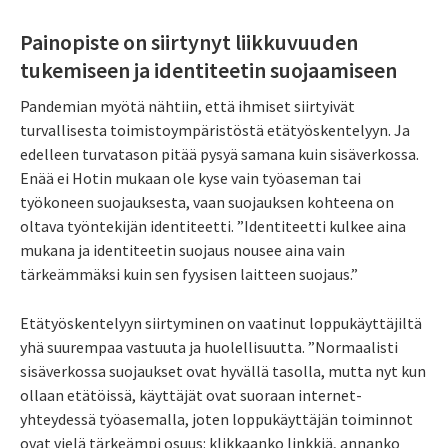
Painopiste on siirtynyt liikkuvuuden
tukemiseen ja identiteetin suojaamiseen
Pandemian myötä nähtiin, että ihmiset siirtyivät
turvallisesta toimistoympäristöstä etätyöskentelyyn. Ja
edelleen turvatason pitää pysyä samana kuin sisäverkossa.
Enää ei Hotin mukaan ole kyse vain työaseman tai
työkoneen suojauksesta, vaan suojauksen kohteena on
oltava työntekijän identiteetti. ”Identiteetti kulkee aina
mukana ja identiteetin suojaus nousee aina vain
tärkeämmäksi kuin sen fyysisen laitteen suojaus.”
Etätyöskentelyyn siirtyminen on vaatinut loppukäyttäjiltä
yhä suurempaa vastuuta ja huolellisuutta. ”Normaalisti
sisäverkossa suojaukset ovat hyvällä tasolla, mutta nyt kun
ollaan etätöissä, käyttäjät ovat suoraan internet-
yhteydessä työasemalla, joten loppukäyttäjän toiminnot
ovat vielä tärkeämpi osuus: klikkaanko linkkiä, annanko