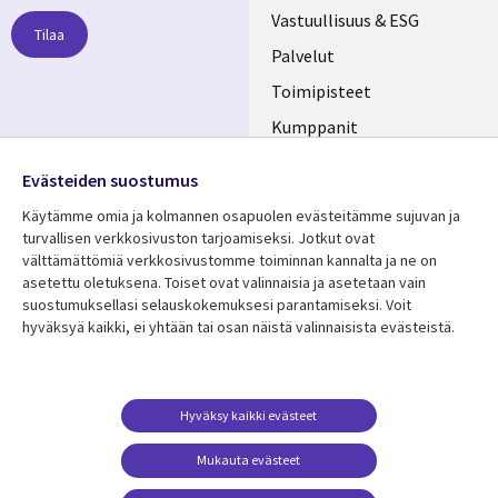
links
Vastuullisuus & ESG
Tilaa
FINLAND
Palvelut
Toimipisteet
Kumppanit
Seuraa meitä
Uutishuone
Evästeiden suostumus
Social
Ura CGI:llä
Käytämme omia ja kolmannen osapuolen evästeitämme sujuvan ja
Media
turvallisen verkkosivuston tarjoamiseksi. Jotkut ovat
FINLAND
välttämättömiä verkkosivustomme toiminnan kannalta ja ne on
asetettu oletuksena. Toiset ovat valinnaisia ​​ja asetetaan vain
Resurssikeskus
Lisätietoa
suostumuksellasi selauskokemuksesi parantamiseksi. Voit
hyväksyä kaikki, ei yhtään tai osan näistä valinnaisista evästeistä.
Library
Legal
Asiakastarinat
Tietosuoja
Links
FINLAND
Artikkelit
Tietosuojaseloste
FINLAND
Blogit
Käyttöehdot
Hyväksy kaikki evästeet
Tapahtumat
Yhteystiedot
Mukauta evästeet
Podcastit
Evästeasetuksesi