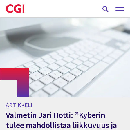
Skip
to
main
content
ARTIKKELI
Valmetin Jari Hotti: ”Kyberin
tulee mahdollistaa liikkuvuus ja