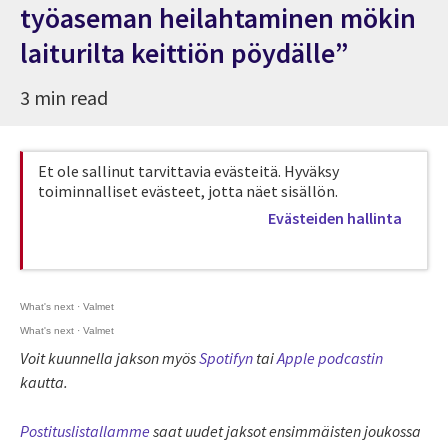
työaseman heilahtaminen mökin
laiturilta keittiön pöydälle”
3 min read
Et ole sallinut tarvittavia evästeitä. Hyväksy
toiminnalliset evästeet, jotta näet sisällön.
Evästeiden hallinta
What's next
·
Valmet
What's next
·
Valmet
Voit kuunnella jakson myös
Spotifyn
tai
Apple podcastin
kautta.
Postituslistallamme
saat uudet jaksot ensimmäisten joukossa