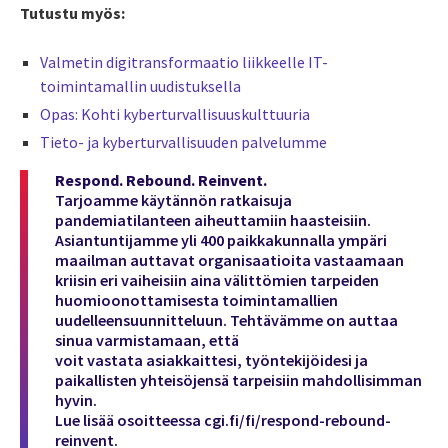
Tutustu myös:
Valmetin digitransformaatio liikkeelle IT-
toimintamallin uudistuksella
Opas: Kohti kyberturvallisuuskulttuuria
Tieto- ja kyberturvallisuuden palvelumme
Respond. Rebound. Reinvent.
Tarjoamme käytännön ratkaisuja
pandemiatilanteen aiheuttamiin haasteisiin.
Asiantuntijamme yli 400 paikkakunnalla ympäri
maailman auttavat organisaatioita vastaamaan
kriisin eri vaiheisiin aina välittömien tarpeiden
huomioonottamisesta toimintamallien
uudelleensuunnitteluun. Tehtävämme on auttaa
sinua varmistamaan, että
voit vastata asiakkaittesi, työntekijöidesi ja
paikallisten yhteisöjensä tarpeisiin mahdollisimman
hyvin.
Lue lisää osoitteessa
cgi.fi/fi/respond-rebound-
reinvent
.