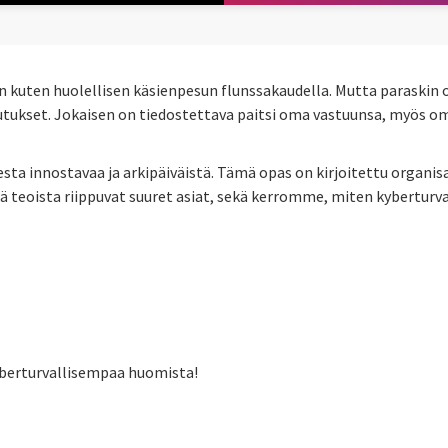
van kuten huolellisen käsienpesun flunssakaudella. Mutta paraskin o
tukset. Jokaisen on tiedostettava paitsi oma vastuunsa, myös oma 
 innostavaa ja arkipäiväistä. Tämä opas on kirjoitettu organisaat
teoista riippuvat suuret asiat, sekä kerromme, miten kyberturva
berturvallisempaa huomista!