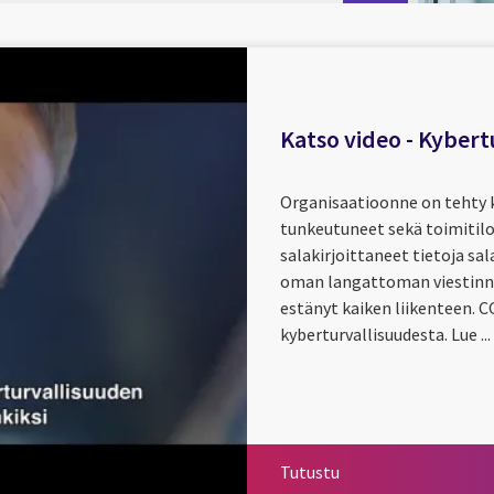
Katso video - Kybert
Organisaatioonne on tehty 
tunkeutuneet sekä toimitiloi
salakirjoittaneet tietoja sa
oman langattoman viestinn
estänyt kaiken liikenteen.
kyberturvallisuudesta. Lue ...
Tutustu
Tutustu