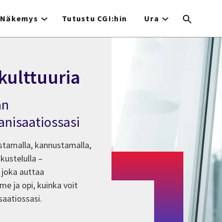
Näkemys
Tutustu CGI:hin
Ura
kulttuuria
an
anisaatiossasi
stamalla, kannustamalla,
kustelulla –
, joka auttaa
e ja opi, kuinka voit
aatiossasi.