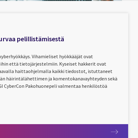
urvaa pelillistämisestä
kyberhyökkäys. Vihamieliset hyökkääjät ovat
hin että tietojärjestelmiin. Kyseiset hakkerit ovat
laavalla haittaohjelmalla kaikki tiedostot, istuttaneet
än häirintälähettimen ja komentokanavayhteyden sekä
 CGI CyberCon Pakohuonepeli valmentaa henkilöstöä