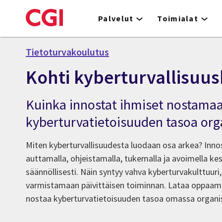
Skip
to
Palvelut
Toimialat
main
content
Tietoturvakoulutus
Kohti kyberturvallisuus
Kuinka innostat ihmiset nostama
kyberturvatietoisuuden tasoa org
Miten kyberturvallisuudesta luodaan osa arkea? Inno
auttamalla, ohjeistamalla, tukemalla ja avoimella kes
säännöllisesti. Näin syntyy vahva kyberturvakulttuuri
varmistamaan päivittäisen toiminnan. Lataa oppaamm
nostaa kyberturvatietoisuuden tasoa omassa organis