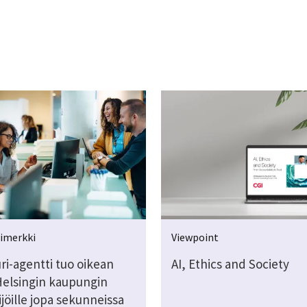
simerkki
Viewpoint
ri-agentti tuo oikean
AI, Ethics and Society
Helsingin kaupungin
jöille jopa sekunneissa