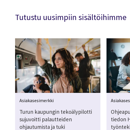
Tutustu uusimpiin sisältöihimme
Asiakasesimerkki
Asiakase
Turun kaupungin tekoälypilotti
Ohjeapu
sujuvoitti palautteiden
tiedon 
ohjautumista ja tuki
työnteki