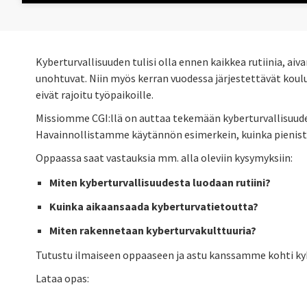
Kyberturvallisuuden tulisi olla ennen kaikkea rutiinia, ai
unohtuvat. Niin myös kerran vuodessa järjestettävät koulu
eivät rajoitu työpaikoille.
Missiomme CGI:llä on auttaa tekemään kyberturvallisuudesta
Havainnollistamme käytännön esimerkein, kuinka pienistä 
Oppaassa saat vastauksia mm. alla oleviin kysymyksiin:
Miten kyberturvallisuudesta luodaan rutiini?
Kuinka aikaansaada kyberturvatietoutta?
Miten rakennetaan kyberturvakulttuuria?
Tutustu ilmaiseen oppaaseen ja astu kanssamme kohti ky
Lataa opas: