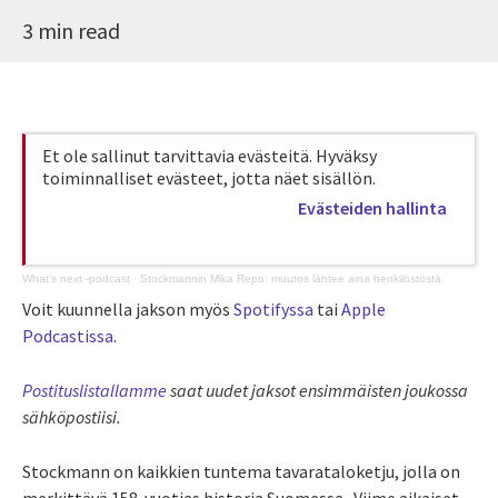
3 min read
Et ole sallinut tarvittavia evästeitä. Hyväksy
toiminnalliset evästeet, jotta näet sisällön.
Evästeiden hallinta
What's next -podcast
·
Stockmannin Mika Repo: muutos lähtee aina henkilöstöstä
Voit kuunnella jakson myös
Spotifyssa
tai
Apple
Podcastissa
.
Postituslistallamme
saat uudet jaksot ensimmäisten joukossa
sähköpostiisi.
Stockmann on kaikkien tuntema tavarataloketju, jolla on
merkittävä 158-vuotias historia Suomessa. Viime aikaiset