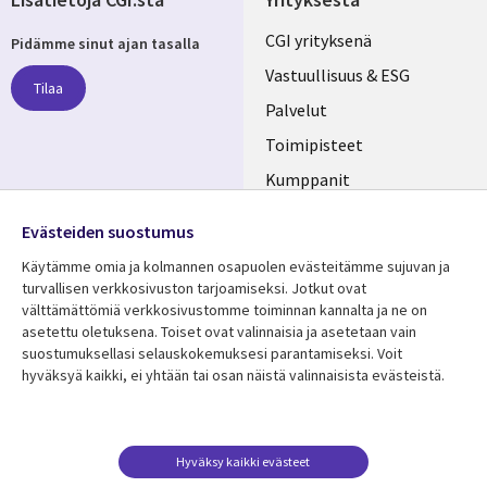
Useful
CGI yrityksenä
Pidämme sinut ajan tasalla
links
Vastuullisuus & ESG
Tilaa
FINLAND
Palvelut
Toimipisteet
Kumppanit
Seuraa meitä
Uutishuone
Evästeiden suostumus
Social
Ura CGI:llä
Käytämme omia ja kolmannen osapuolen evästeitämme sujuvan ja
Media
turvallisen verkkosivuston tarjoamiseksi. Jotkut ovat
FINLAND
välttämättömiä verkkosivustomme toiminnan kannalta ja ne on
asetettu oletuksena. Toiset ovat valinnaisia ​​ja asetetaan vain
Resurssikeskus
Lisätietoa
suostumuksellasi selauskokemuksesi parantamiseksi. Voit
hyväksyä kaikki, ei yhtään tai osan näistä valinnaisista evästeistä.
Library
Legal
Asiakastarinat
Tietosuoja
Links
FINLAND
Artikkelit
Tietosuojaseloste
FINLAND
Blogit
Käyttöehdot
Hyväksy kaikki evästeet