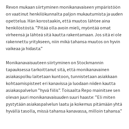
Revon mukaan siirtyminen monikanavaiseen ympäristöön
on vaatinut henkilökunnalta paljon mukautumista ja uuden
opettelua. Hän korostaakin, että muutos lähtee aina
henkilöstöstä. ”Pitää olla avoin mieli, myöntää omat
virheensä ja lähteä sitä kautta rakentamaan. Jos sitä ei ole
rakennettu yritykseen, niin mikä tahansa muutos on hyvin
vaikeaa ja hidasta.”
Monikanavaisuuteen siirtyminen on Stockmannin
tapauksessa tarkoittanut sitä, että monikanavainen
asiakaspolku laitetaan kuntoon, tunnistetaan asiakkaan
kohtaamispisteet eri kanavissa ja luodaan niiden kautta
asiakaspalvelun ”hyvä fiilis”. Toisaalta Repo mainitsee sen
olevan juuri monikanavaisuuden suuri haaste: ”Eli miten
pystytään asiakaspalvelun laatu ja kokemus pitämään yhtä
hyvällä tasolla, missä tahansa kanavassa, milloin tahansa.”