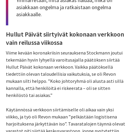
Ymmärretään, mitä asiakas haluaa, mikä on
asiakkaan ongelma ja ratkaistaan ongelma
asiakkaalle.
Hullut Päivät siirtyivät kokonaan verkkoon
vain reilussa viikossa
Viime kevään koronakriisin seurauksena Stockmann joutui
tekemään hyvin lyhyellä varoitusajalla päätöksen siirtää
Hullut Päivät kokonaan verkkoon. Vaikka päätöksellä
tiedettiin olevan taloudellisia vaikutuksia, se oli Revon
mukaan silti helppo. ”Koko johtoryhmä oli alusta asti sillä
kannalla, että henkilöitä ei riskeerata – oli se sitten
henkilöstö tai asiakas.”
Käytännössä verkkoon siirtämiselle oli aikaa vain yksi
viikko, ja työ oli Revon mukaan ”pelkästään logistisena
harjoituksena järkyttävän iso”. Tavaratalojen täynnä olevat
varastot piti siirtää keskusvarastoon, jonne pystytettiin