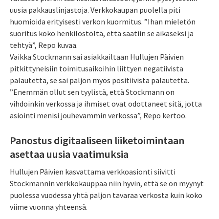
uusia pakkauslinjastoja. Verkkokaupan puolella piti
huomioida erityisesti verkon kuormitus. ”Ihan mieletön
suoritus koko henkilöstöltä, että saatiin se aikaseksi ja
tehtyä”, Repo kuvaa.
Vaikka Stockmann sai asiakkailtaan Hullujen Päivien
pitkittyneisiin toimitusaikoihin liittyen negatiivista
palautetta, se sai paljon myös positiivista palautetta.
”Enemmän ollut sen tyylistä, että Stockmann on
vihdoinkin verkossa ja ihmiset ovat odottaneet sitä, jotta
asiointi menisi jouhevammin verkossa”, Repo kertoo.
Panostus digitaaliseen liiketoimintaan
asettaa uusia vaatimuksia
Hullujen Päivien kasvattama verkkoasionti siivitti
Stockmannin verkkokauppaa niin hyvin, että se on myynyt
puolessa vuodessa yhtä paljon tavaraa verkosta kuin koko
viime vuonna yhteensä.