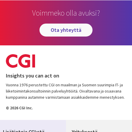
Voimmeko olla avuksi?
ota yhteyttä
Insights you can act on
Vuonna 1976 perustettu CGI on maailman ja Suomen suurimpia IT- ja
liiketoimintakonsultoinnin palveluyhtiöitä. Oivaltavana ja osaavana
kumppanina autamme varmistamaan asiakkaidemme menestyksen.
© 2026 CGI Inc.
Lisätietoja CGI:stä
Yrityksestä