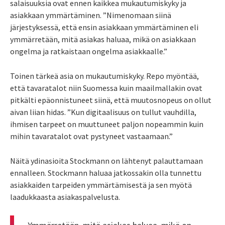
salaisuuksia ovat ennen kaikkea mukautumiskyky ja
asiakkaan ymmärtäminen. ”Nimenomaan siinä
järjestyksessä, että ensin asiakkaan ymmärtäminen eli
ymmärretään, mitä asiakas haluaa, mikä on asiakkaan
ongelma ja ratkaistaan ongelma asiakkaalle.”
Toinen tärkeä asia on mukautumiskyky. Repo myöntää,
että tavaratalot niin Suomessa kuin maailmallakin ovat
pitkälti epäonnistuneet siinä, että muutosnopeus on ollut
aivan liian hidas. ”Kun digitaalisuus on tullut vauhdilla,
ihmisen tarpeet on muuttuneet paljon nopeammin kuin
mihin tavaratalot ovat pystyneet vastaamaan.”
Näitä ydinasioita Stockmann on lähtenyt palauttamaan
ennalleen. Stockmann haluaa jatkossakin olla tunnettu
asiakkaiden tarpeiden ymmärtämisestä ja sen myötä
laadukkaasta asiakaspalvelusta.