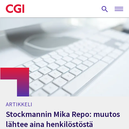
Skip
to
main
content
ARTIKKELI
Stockmannin Mika Repo: muutos
lähtee aina henkilöstöstä