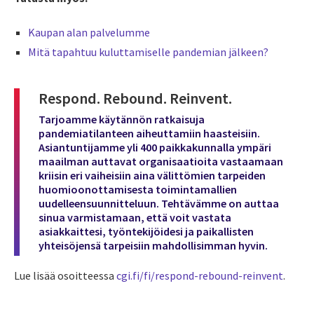
Kaupan alan palvelumme
Mitä tapahtuu kuluttamiselle pandemian jälkeen?
Respond. Rebound. Reinvent.
Tarjoamme käytännön ratkaisuja
pandemiatilanteen aiheuttamiin haasteisiin.
Asiantuntijamme yli 400 paikkakunnalla ympäri
maailman auttavat organisaatioita vastaamaan
kriisin eri vaiheisiin aina välittömien tarpeiden
huomioonottamisesta toimintamallien
uudelleensuunnitteluun. Tehtävämme on auttaa
sinua varmistamaan, että voit vastata
asiakkaittesi, työntekijöidesi ja paikallisten
yhteisöjensä tarpeisiin mahdollisimman hyvin.
Lue lisää osoitteessa
cgi.fi/fi/respond-rebound-reinvent
.