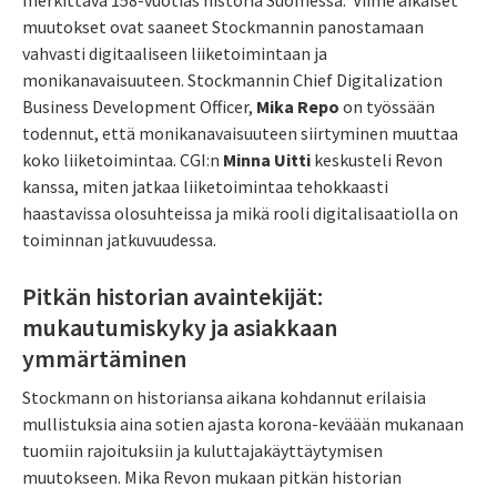
muutokset ovat saaneet Stockmannin panostamaan
vahvasti digitaaliseen liiketoimintaan ja
monikanavaisuuteen. Stockmannin Chief Digitalization
Business Development Officer,
Mika Repo
on työssään
todennut, että monikanavaisuuteen siirtyminen muuttaa
koko liiketoimintaa. CGI:n
Minna Uitti
keskusteli Revon
kanssa, miten jatkaa liiketoimintaa tehokkaasti
haastavissa olosuhteissa ja mikä rooli digitalisaatiolla on
toiminnan jatkuvuudessa.
Pitkän historian avaintekijät:
mukautumiskyky ja asiakkaan
ymmärtäminen
Stockmann on historiansa aikana kohdannut erilaisia
mullistuksia aina sotien ajasta korona-keväään mukanaan
tuomiin rajoituksiin ja kuluttajakäyttäytymisen
muutokseen. Mika Revon mukaan pitkän historian