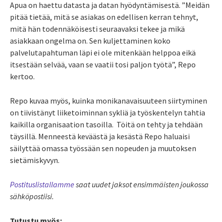
Apua on haettu datasta ja datan hyödyntämisestä. ”Meidän
pitää tietää, mitä se asiakas on edellisen kerran tehnyt,
mitä hän todennäköisesti seuraavaksi tekee ja mikä
asiakkaan ongelma on. Sen kuljettaminen koko
palvelutapahtuman läpi ei ole mitenkään helppoa eikä
itsestään selvää, vaan se vaatii tosi paljon työtä”, Repo
kertoo.
Repo kuvaa myös, kuinka monikanavaisuuteen siirtyminen
on tiivistänyt liiketoiminnan sykliä ja työskentelyn tahtia
kaikilla organisaation tasoilla. Töitä on tehty ja tehdään
täysillä. Menneestä keväästä ja kesästä Repo haluaisi
säilyttää omassa työssään sen nopeuden ja muutoksen
sietämiskyvyn.
Postituslistallamme
saat uudet jaksot ensimmäisten joukossa
sähköpostiisi.
Tutustu myös: