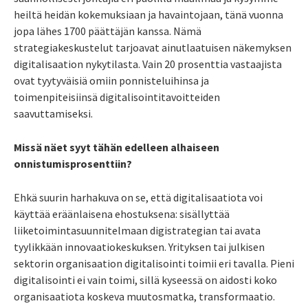
heiltä heidän kokemuksiaan ja havaintojaan, tänä vuonna
jopa lähes 1700 päättäjän kanssa. Nämä
strategiakeskustelut tarjoavat ainutlaatuisen näkemyksen
digitalisaation nykytilasta. Vain 20 prosenttia vastaajista
ovat tyytyväisiä omiin ponnisteluihinsa ja
toimenpiteisiinsä digitalisointitavoitteiden
saavuttamiseksi.
Missä näet syyt tähän edelleen alhaiseen
onnistumisprosenttiin?
Ehkä suurin harhakuva on se, että digitalisaatiota voi
käyttää eräänlaisena ehostuksena: sisällyttää
liiketoimintasuunnitelmaan digistrategian tai avata
tyylikkään innovaatiokeskuksen. Yrityksen tai julkisen
sektorin organisaation digitalisointi toimii eri tavalla. Pieni
digitalisointi ei vain toimi, sillä kyseessä on aidosti koko
organisaatiota koskeva muutosmatka, transformaatio.