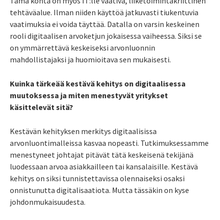
Tämä kohta on myös IT:lle vaativa, liiketoimintakriittinen
tehtäväalue. Ilman niiden käyttöä jatkuvasti tiukentuvia
vaatimuksia ei voida täyttää. Datalla on varsin keskeinen
rooli digitaalisen arvoketjun jokaisessa vaiheessa. Siksi se
on ymmärrettävä keskeiseksi arvonluonnin
mahdollistajaksi ja huomioitava sen mukaisesti.
Kuinka tärkeää kestävä kehitys on digitaalisessa
muutoksessa ja miten menestyvät yritykset
käsittelevät sitä?
Kestävän kehityksen merkitys digitaalisissa
arvonluontimalleissa kasvaa nopeasti. Tutkimuksessamme
menestyneet johtajat pitävät tätä keskeisenä tekijänä
luodessaan arvoa asiakkailleen tai kansalaisille. Kestävä
kehitys on siksi tunnistettavissa olennaiseksi osaksi
onnistunutta digitalisaatiota. Mutta tässäkin on kyse
johdonmukaisuudesta.