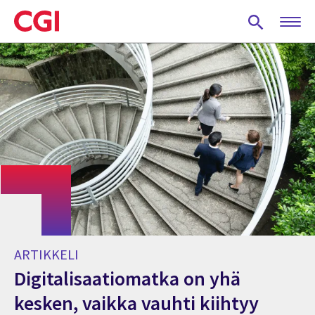
Skip
to
main
content
ARTIKKELI
Digitalisaatiomatka on yhä
kesken, vaikka vauhti kiihtyy