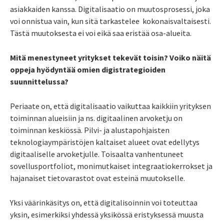
asiakkaiden kanssa. Digitalisaatio on muutosprosessi, joka
voi onnistua vain, kun sitä tarkastelee kokonaisvaltaisesti.
Tästä muutoksesta ei voi eikä saa eristää osa-alueita.
Mitä menestyneet yritykset tekevät toisin? Voiko näitä
oppeja hyödyntää omien digistrategioiden
suunnittelussa?
Periaate on, että digitalisaatio vaikuttaa kaikkiin yrityksen
toiminnan alueisiin ja ns. digitaalinen arvoketju on
toiminnan keskiössä. Pilvi- ja alustapohjaisten
teknologiaympäristöjen kaltaiset alueet ovat edellytys
digitaaliselle arvoketjulle. Toisaalta vanhentuneet
sovellusportfoliot, monimutkaiset integraatiokerrokset ja
hajanaiset tietovarastot ovat esteinä muutokselle.
Yksi väärinkäsitys on, että digitalisoinnin voi toteuttaa
yksin, esimerkiksi yhdessä yksikössä eristyksessä muusta