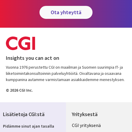
ota yhteyttä
Insights you can act on
Vuonna 1976 perustettu CGI on maailman ja Suomen suurimpia IT- ja
liiketoimintakonsultoinnin palveluyhtiöitä. Oivaltavana ja osaavana
kumppanina autamme varmistamaan asiakkaidemme menestyksen.
© 2026 CGI Inc.
Lisätietoja CGI:stä
Yrityksestä
Useful
CGI yrityksenä
Pidämme sinut ajan tasalla