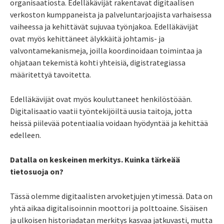
organisaatiosta. Edelläkävijät rakentavat digitaalisen
verkoston kumppaneista ja palveluntarjoajista varhaisessa
vaiheessa ja kehittävät sujuvaa työnjakoa. Edelläkävijät
ovat myös kehittäneet älykkäitä johtamis- ja
valvontamekanismeja, joilla koordinoidaan toimintaa ja
ohjataan tekemistä kohti yhteisiä, digistrategiassa
määritettyä tavoitetta.
Edelläkävijät ovat myös kouluttaneet henkilöstöään.
Digitalisaatio vaatii työntekijöiltä uusia taitoja, jotta
heissä piilevää potentiaalia voidaan hyödyntää ja kehittää
edelleen.
Datalla on keskeinen merkitys. Kuinka tärkeää
tietosuoja on?
Tässä olemme digitaalisten arvoketjujen ytimessä. Data on
yhtä aikaa digitalisoinnin moottori ja polttoaine. Sisäisen
ja ulkoisen historiadatan merkitys kasvaa jatkuvasti, mutta