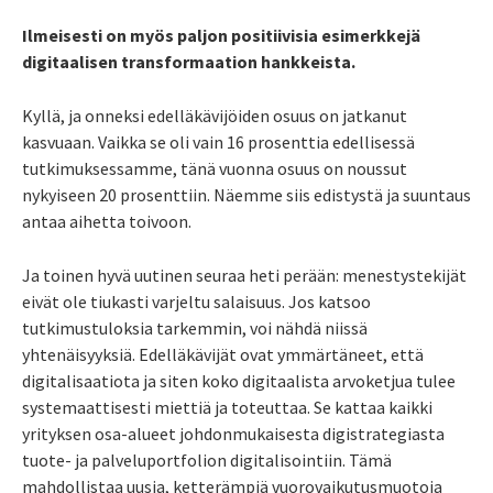
Ilmeisesti on myös paljon positiivisia esimerkkejä
digitaalisen transformaation hankkeista.
Kyllä, ja onneksi edelläkävijöiden osuus on jatkanut
kasvuaan. Vaikka se oli vain 16 prosenttia edellisessä
tutkimuksessamme, tänä vuonna osuus on noussut
nykyiseen 20 prosenttiin. Näemme siis edistystä ja suuntaus
antaa aihetta toivoon.
Ja toinen hyvä uutinen seuraa heti perään: menestystekijät
eivät ole tiukasti varjeltu salaisuus. Jos katsoo
tutkimustuloksia tarkemmin, voi nähdä niissä
yhtenäisyyksiä. Edelläkävijät ovat ymmärtäneet, että
digitalisaatiota ja siten koko digitaalista arvoketjua tulee
systemaattisesti miettiä ja toteuttaa. Se kattaa kaikki
yrityksen osa-alueet johdonmukaisesta digistrategiasta
tuote- ja palveluportfolion digitalisointiin. Tämä
mahdollistaa uusia, ketterämpiä vuorovaikutusmuotoja