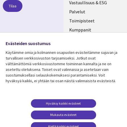
links
Vastuullisuus & ESG
Tilaa
FINLAND
Palvelut
Toimipisteet
Kumppanit
Seuraa meitä
Uutishuone
Evästeiden suostumus
Social
Ura CGI:llä
Käytämme omia ja kolmannen osapuolen evästeitämme sujuvan ja
Media
turvallisen verkkosivuston tarjoamiseksi. Jotkut ovat
FINLAND
välttämättömiä verkkosivustomme toiminnan kannalta ja ne on
asetettu oletuksena. Toiset ovat valinnaisia ​​ja asetetaan vain
Resurssikeskus
Lisätietoa
suostumuksellasi selauskokemuksesi parantamiseksi. Voit
hyväksyä kaikki, ei yhtään tai osan näistä valinnaisista evästeistä.
Library
Legal
Asiakastarinat
Tietosuoja
Links
FINLAND
Artikkelit
Tietosuojaseloste
FINLAND
Blogit
Käyttöehdot
Hyväksy kaikki evästeet
Tapahtumat
Yhteystiedot
Mukauta evästeet
Podcastit
Evästeasetuksesi
Kiellä kaikki evästeet