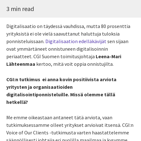
3 min read
Digitalisaatio on täydessä vauhdissa, mutta 80 prosenttia
yrityksistä ei ole vielä saavuttanut haluttuja tuloksia
ponnisteluissaan.
Digitalisaation edelläkävijät
sen sijaan
ovat ymmärtäneet onnistuneen digitalisoinnin
periaatteet. CGI Suomen toimitusjohtaja
Leena-Mari
Lähteenmaa
kertoo, mitä voit oppia onnistujilta.
CGI:n tutkimus ei anna kovin positiivista arviota
yritysten ja organisaatioiden
digitalisointiponnisteluille. Missä olemme tällä
hetkellä?
Me emme oikeastaan antaneet tätä arviota, vaan
tutkimuksessamme olleet yritykset arvioivat itsensä. CGI:n
Voice of Our Clients -tutkimusta varten haastattelemme
säännöllisesti johtajia eri puolilla maailmaa ja kysymme