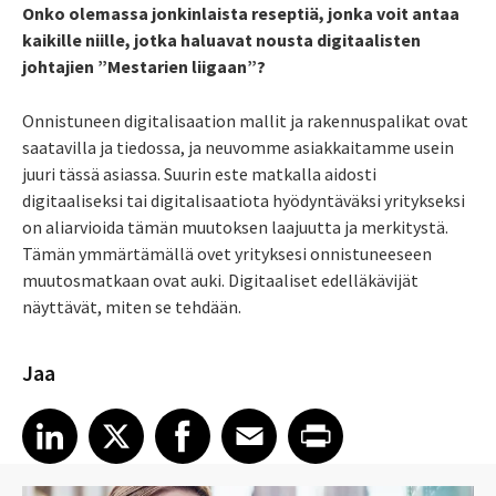
Onko olemassa jonkinlaista reseptiä, jonka voit antaa
kaikille niille, jotka haluavat nousta digitaalisten
johtajien ”Mestarien liigaan”?
Onnistuneen digitalisaation mallit ja rakennuspalikat ovat
saatavilla ja tiedossa, ja neuvomme asiakkaitamme usein
juuri tässä asiassa. Suurin este matkalla aidosti
digitaaliseksi tai digitalisaatiota hyödyntäväksi yritykseksi
on aliarvioida tämän muutoksen laajuutta ja merkitystä.
Tämän ymmärtämällä ovet yrityksesi onnistuneeseen
muutosmatkaan ovat auki. Digitaaliset edelläkävijät
näyttävät, miten se tehdään.
Jaa
Share article on LinkedIn
Share article on X
Share article on Facebook
Share article on Email
Share article on Print
LinkedIn
X
Facebook
Email
Print