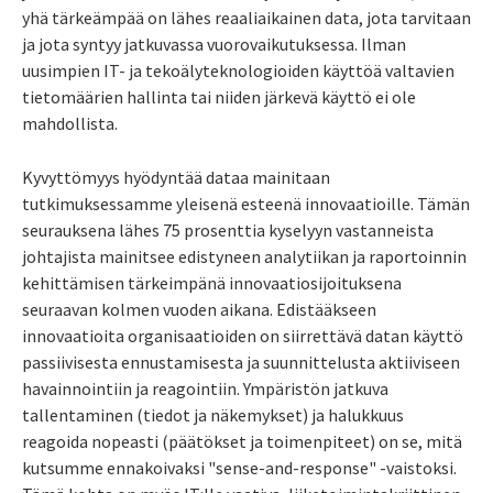
yhä tärkeämpää on lähes reaaliaikainen data, jota tarvitaan
ja jota syntyy jatkuvassa vuorovaikutuksessa. Ilman
uusimpien IT- ja tekoälyteknologioiden käyttöä valtavien
tietomäärien hallinta tai niiden järkevä käyttö ei ole
mahdollista.
Kyvyttömyys hyödyntää dataa mainitaan
tutkimuksessamme yleisenä esteenä innovaatioille. Tämän
seurauksena lähes 75 prosenttia kyselyyn vastanneista
johtajista mainitsee edistyneen analytiikan ja raportoinnin
kehittämisen tärkeimpänä innovaatiosijoituksena
seuraavan kolmen vuoden aikana. Edistääkseen
innovaatioita organisaatioiden on siirrettävä datan käyttö
passiivisesta ennustamisesta ja suunnittelusta aktiiviseen
havainnointiin ja reagointiin. Ympäristön jatkuva
tallentaminen (tiedot ja näkemykset) ja halukkuus
reagoida nopeasti (päätökset ja toimenpiteet) on se, mitä
kutsumme ennakoivaksi "sense-and-response" -vaistoksi.