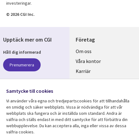
investeringar.
© 2026 CGI Inc.
Upptäck mer om CGI
Företag
Useful
Om oss
Håll dig informerad
links
Våra kontor
Prenumerera
SWEDEN
Karriär
Hållbarhet
Samtycke till cookies
Följ oss
Vi använder våra egna och tredjepartscookies för att tillhandahålla
Social
en smidig och säker webbplats. Vissa är nödvändiga för att vår
Media
webbplats ska fungera och är inställda som standard. Andra är
SWEDEN
valfria och ställs endast in med ditt samtycke för att förbättra din
webbupplevelse. Du kan acceptera alla, inga eller vissa av dessa
valfria cookies.
Resurscenter
Support