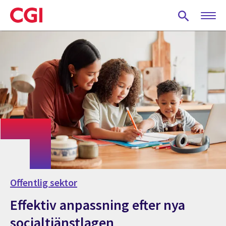
Skip
to
main
content
Offentlig sektor
Effektiv anpassning efter nya
socialtjänstlagen