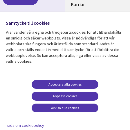
SWEDEN
Karriär
Hållbarhet
Samtycke till cookies
Följ oss
Vi använder våra egna och tredjepartscookies för att tillhandahålla
Social
en smidig och säker webbplats. Vissa är nödvändiga för att vår
Media
webbplats ska fungera och är inställda som standard. Andra är
SWEDEN
valfria och ställs endast in med ditt samtycke för att förbättra din
webbupplevelse. Du kan acceptera alla, inga eller vissa av dessa
valfria cookies.
Resurscenter
Support
Library
Legal
Kundcase
Integritet och
dataskydd
Links
SWEDEN
Nyheter
Acceptera alla cookies
Accessibility
SWEDEN
Artiklar
Anpassa cookies
Terms of Use
Blogg
Hantering av cookies
Avvisa alla cookies
Event
Viewpoints
sida om cookiepolicy