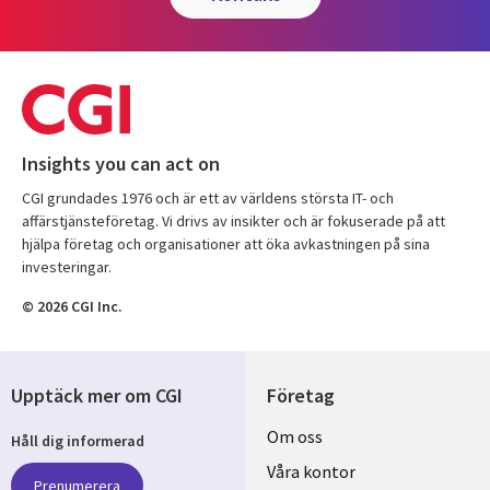
Insights you can act on
CGI grundades 1976 och är ett av världens största IT- och
affärstjänsteföretag. Vi drivs av insikter och är fokuserade på att
hjälpa företag och organisationer att öka avkastningen på sina
investeringar.
© 2026 CGI Inc.
Upptäck mer om CGI
Företag
Useful
Om oss
Håll dig informerad
links
Våra kontor
Prenumerera