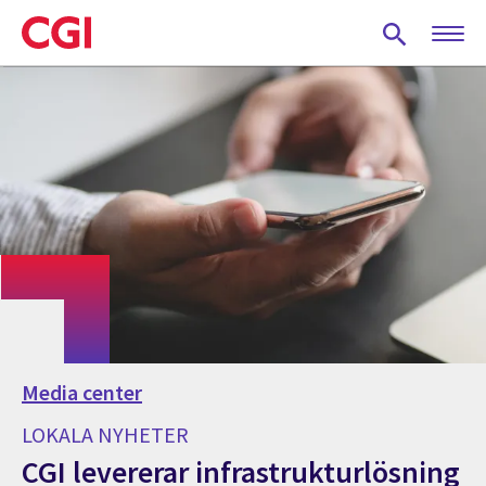
Skip
to
main
content
Media center
LOKALA NYHETER
CGI levererar infrastrukturlösning