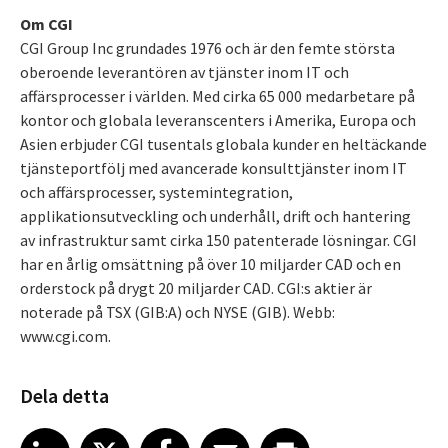
Om CGI
CGI Group Inc grundades 1976 och är den femte största
oberoende leverantören av tjänster inom IT och
affärsprocesser i världen. Med cirka 65 000 medarbetare på
kontor och globala leveranscenters i Amerika, Europa och
Asien erbjuder CGI tusentals globala kunder en heltäckande
tjänsteportfölj med avancerade konsulttjänster inom IT
och affärsprocesser, systemintegration,
applikationsutveckling och underhåll, drift och hantering
av infrastruktur samt cirka 150 patenterade lösningar. CGI
har en årlig omsättning på över 10 miljarder CAD och en
orderstock på drygt 20 miljarder CAD. CGI:s aktier är
noterade på TSX (GIB:A) och NYSE (GIB). Webb:
www.cgi.com.
Dela detta
Share article on LinkedIn
Share article on X
Share article on Facebook
Share article on Email
Share article on Print
LinkedIn
X
Facebook
Email
Print