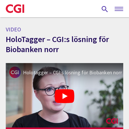
Skip
to
main
content
VIDEO
HoloTagger – CGI:s lösning för
Biobanken norr
Holotagger – CGI:s lösning för Biobanken norr