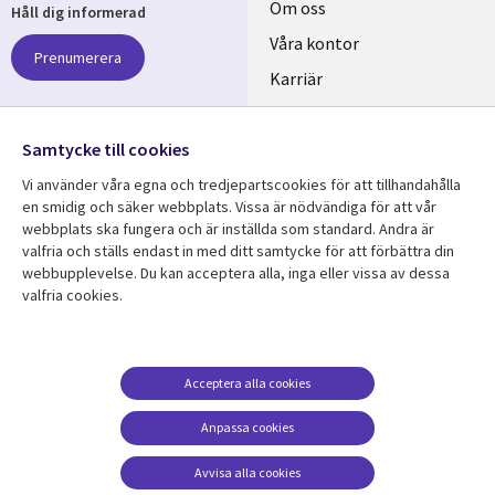
Useful
Om oss
Håll dig informerad
links
Våra kontor
Prenumerera
SWEDEN
Karriär
Hållbarhet
Samtycke till cookies
Följ oss
Vi använder våra egna och tredjepartscookies för att tillhandahålla
Social
en smidig och säker webbplats. Vissa är nödvändiga för att vår
Media
webbplats ska fungera och är inställda som standard. Andra är
SWEDEN
valfria och ställs endast in med ditt samtycke för att förbättra din
webbupplevelse. Du kan acceptera alla, inga eller vissa av dessa
valfria cookies.
Resurscenter
Support
Library
Legal
Kundcase
Integritet och
dataskydd
Links
SWEDEN
Nyheter
Acceptera alla cookies
Accessibility
SWEDEN
Artiklar
Anpassa cookies
Terms of Use
Blogg
Hantering av cookies
Avvisa alla cookies
Event